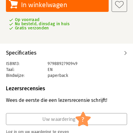
In winkelwagen
Op voorraad
Nu besteld, dinsdag in huis
Gratis verzonden
Specificaties
ISBN13:
9798892790949
Taal:
EN
Bindwijze:
paperback
Aantal pagina's:
208
Uitgever:
Harvard Business Review Press
Lezersrecensies
Verschijningsdatum:
17-6-2025
Wees de eerste die een lezersrecensie schrijft!
Hoofdrubriek:
Economie
Serie:
HBR's 10 Must Reads
?
Uw waardering
Log in om uw waardering te geven