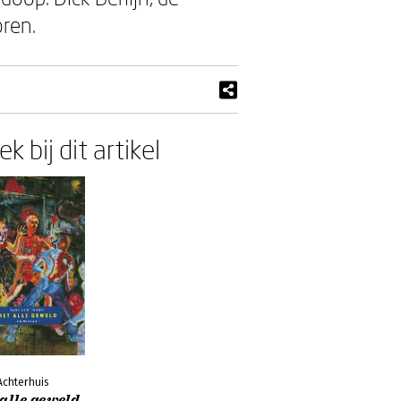
ren.
k bij dit artikel
Achterhuis
alle geweld