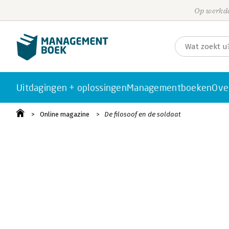
Op werkda
Uitdagingen + oplossingen
Managementboeken
Ove
Online magazine
De filosoof en de soldaat