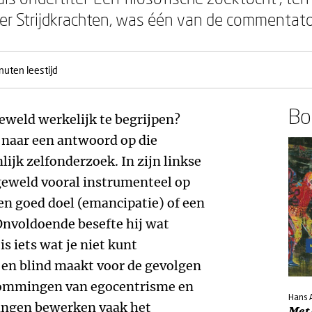
 Strijdkrachten, was één van de commentato
nuten leestijd
Boe
geweld werkelijk te begrijpen?
 naar een antwoord op die
ijk zelfonderzoek. In zijn linkse
geweld vooral instrumenteel op
een goed doel (emancipatie) of een
Onvoldoende besefte hij wat
s iets wat je niet kunt
 en blind maakt voor de gevolgen
rmommingen van egocentrisme en
Hans 
ingen bewerken vaak het
Met 