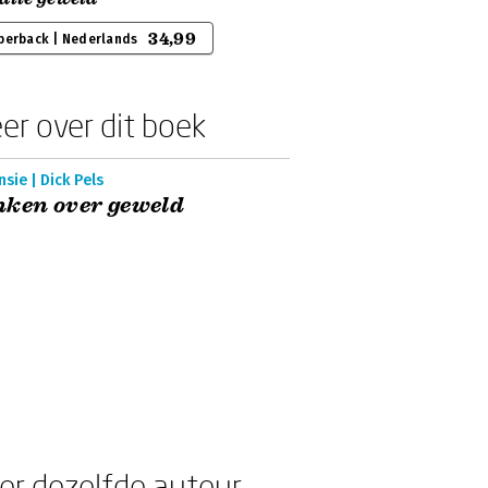
34,99
perback | Nederlands
er over dit boek
sie | Dick Pels
ken over geweld
er dezelfde auteur