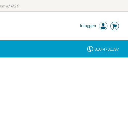
 vanaf €20
Inloggen
010-4731397
Personen
Trefwoorden