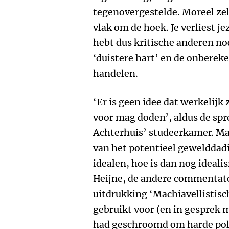
tegenovergestelde. Moreel zel
vlak om de hoek. Je verliest jez
hebt dus kritische anderen no
‘duistere hart’ en de onberek
handelen.
‘Er is geen idee dat werkelijk 
voor mag doden’, aldus de spr
Achterhuis’ studeerkamer. Maa
van het potentieel gewelddad
idealen, hoe is dan nog ideali
Heijne, de andere commentator
uitdrukking ‘Machiavellistisch 
gebruikt voor (en in gesprek m
had geschroomd om harde poli