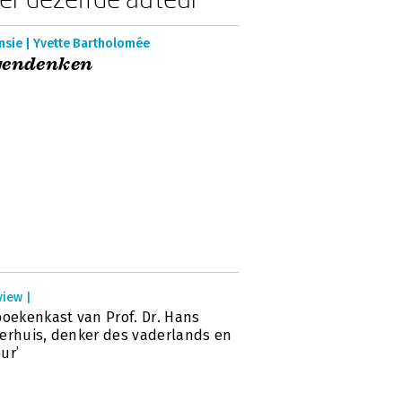
nsie | Yvette Bartholomée
gendenken
view |
boekenkast van Prof. Dr. Hans
erhuis, denker des vaderlands en
ur’