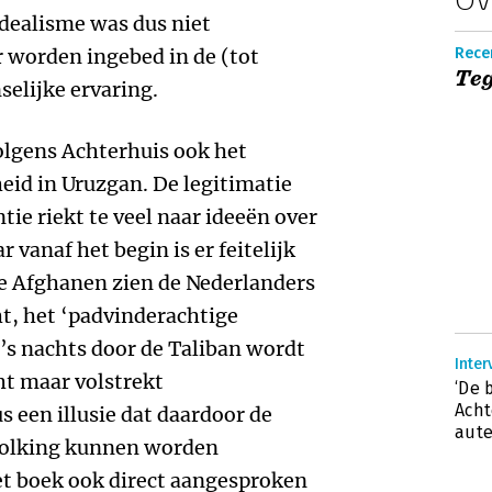
dealisme was dus niet
 worden ingebed in de (tot
Rece
Te
lijke ervaring.
olgens Achterhuis ook het
id in Uruzgan. De legitimatie
ie riekt te veel naar ideeën over
 vanaf het begin is er feitelijk
de Afghanen zien de Nederlanders
t, het ‘padvinderachtige
’s nachts door de Taliban wordt
Inter
ht maar volstrekt
‘De 
Acht
s een illusie dat daardoor de
aute
volking kunnen worden
et boek ook direct aangesproken