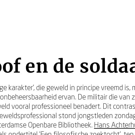
oof en de solda
ge karakter’, die geweld in principe vreemd is
 onbeheersbaarheid ervan. De militair die van 
weld vooral professioneel benadert. Dit contr
eweldsprofessional stond jongstleden zonda
terdamse Openbare Bibliotheek.
Hans Achterh
als ondertitel 'Een filosofische zoektocht', ten 