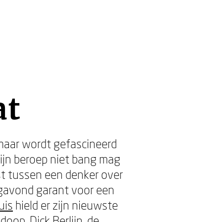
at
, maar wordt gefascineerd
zijn beroep niet bang mag
ast tussen een denker over
gavond garant voor een
uis
hield er zijn nieuwste
doop. Dick Berlijn, de