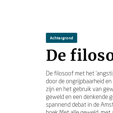
Achtergrond
De filos
De filosoof met het ‘angsti
door de ongrijpbaarheid en
zijn en het gebruik van ge
geweld en een denkende g
spannend debat in de Ams
boek
Met alle geweld
, met 