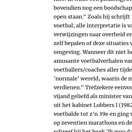
bovendien nog een boodschap 
open staan." Zoals hij schrijft
voetbal; alle interpretatie is 
verwijzingen naar overheid en 
zelf bepalen of deze situaties
omgeving. Wanneer dit niet he
amusante voetbalverhalen van
voetballers/coaches aller tijd
'normale' wereld, waarin de 
verdienen."
Trefzekere eenvo
vijand geliefd als minister va
uit het kabinet Lubbers I (198
voetbalde tot z'n 39e en gin
op zeventien marathons en de
schreef hij het boek 'Ik wou d