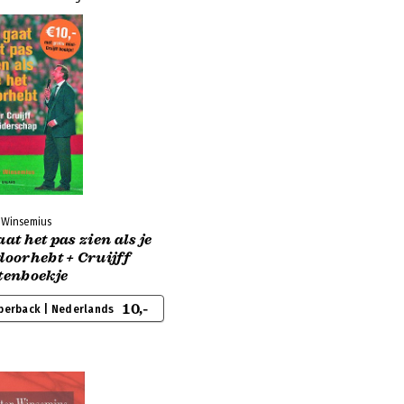
r Winsemius
aat het pas zien als je
doorhebt + Cruijff
tenboekje
10,-
perback | Nederlands