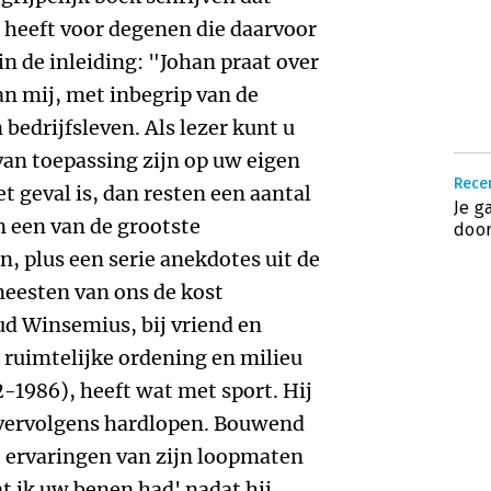
heeft voor degenen die daarvoor
 in de inleiding: "Johan praat over
van mij, met inbegrip van de
bedrijfsleven. Als lezer kunt u
 van toepassing zijn op uw eigen
Rece
t geval is, dan resten een aantal
Je g
 een van de grootste
door
en, plus een serie anekdotes uit de
meesten van ons de kost
ud
Winsemius, bij vriend en
n ruimtelijke ordening en milieu
2-1986), heeft wat met sport. Hij
g vervolgens hardlopen. Bouwend
 ervaringen van zijn loopmaten
at ik uw benen had' nadat hij