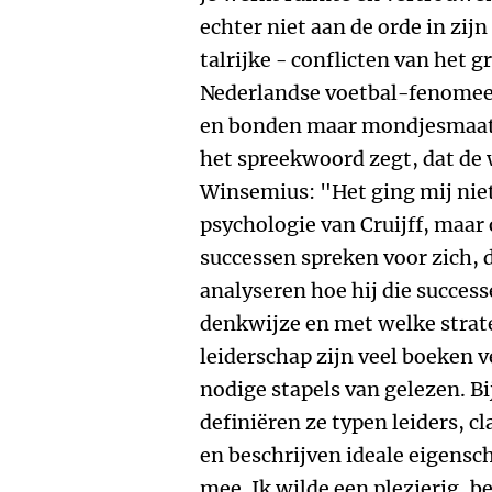
echter niet aan de orde in zij
talrijke - conflicten van het 
Nederlandse voetbal-fenomeen
en bonden maar mondjesmaat 
het spreekwoord zegt, dat de w
Winsemius: "Het ging mij nie
psychologie van Cruijff, maar 
successen spreken voor zich, d
analyseren hoe hij die succes
denkwijze en met welke strat
leiderschap zijn veel boeken v
nodige stapels van gelezen. B
definiëren ze typen leiders, cl
en beschrijven ideale eigensch
mee. Ik wilde een plezierig, be