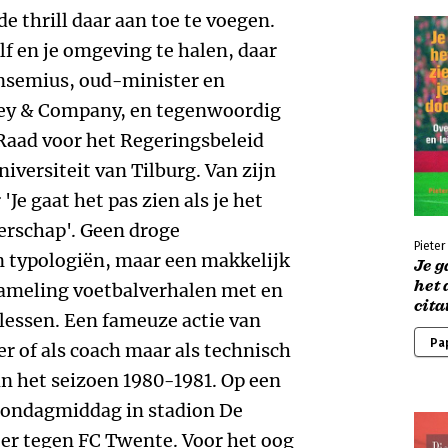
de thrill daar aan toe te voegen.
lf en je omgeving te halen, daar
insemius, oud-minister en
sey & Company, en tegenwoordig
Raad voor het Regeringsbeleid
iversiteit van Tilburg. Van zijn
'Je gaat het pas zien als je het
derschap'. Geen droge
Piete
 typologiën, maar een makkelijk
Je g
het 
zameling voetbalverhalen met en
cita
 lessen. Een fameuze actie van
Pa
ler of als coach maar als technisch
n het seizoen 1980-1981. Op een
 zondagmiddag in stadion De
ter tegen FC Twente. Voor het oog