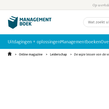
Op werkda
Uitdagingen + oplossingen
Managementboeken
Ove
Online magazine
Leiderschap
De wijze lessen van de 