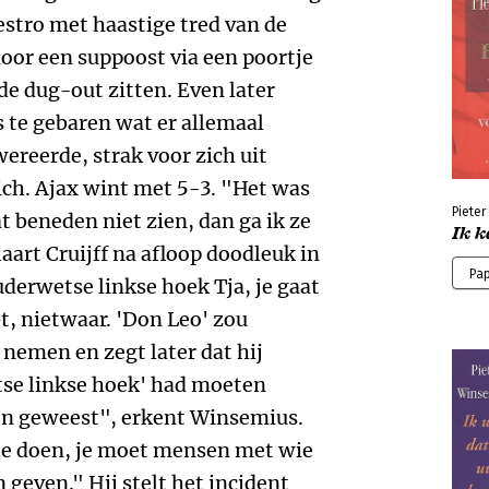
stro met haastige tred van de
door een suppoost via een poortje
 de dug-out zitten. Even later
rs te gebaren wat er allemaal
reerde, strak voor zich uit
ch. Ajax wint met 5-3. "Het was
Piete
t beneden niet zien, dan ga ik ze
Ik k
laart Cruijff na afloop doodleuk in
Pa
derwetse linkse hoek
Tja, je gaat
bt, nietwaar. 'Don Leo' zou
 nemen en zegt later dat hij
etse linkse hoek' had moeten
zijn geweest", erkent Winsemius.
t te doen, je moet mensen met wie
geven." Hij stelt het incident