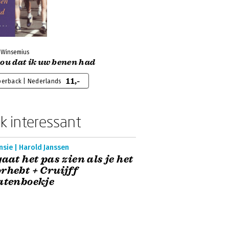
r Winsemius
ou dat ik uw benen had
11,-
perback | Nederlands
k interessant
sie | Harold Janssen
gaat het pas zien als je het
rhebt + Cruijff
atenboekje