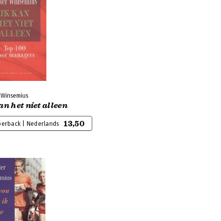
r Winsemius
an het niet alleen
13,50
perback | Nederlands