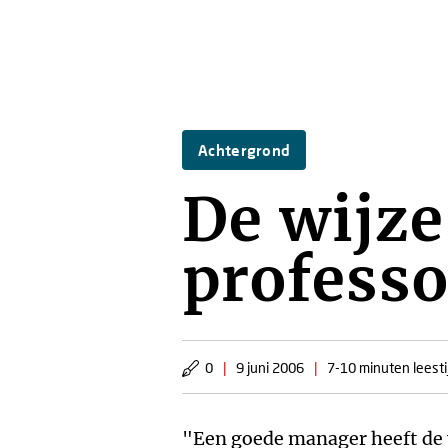
Achtergrond
De wijze
professo
0
|
9 juni 2006
|
7-10 minuten leesti
"Een goede manager heeft de w