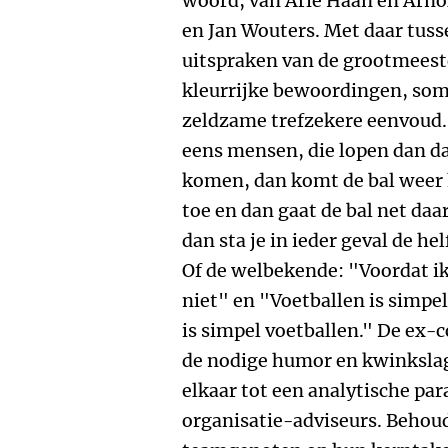
woord, van Arie Haan en Arno
en Jan Wouters. Met daar tuss
uitspraken van de grootmeeste
kleurrijke bewoordingen, soms
zeldzame trefzekere eenvoud. 
eens mensen, die lopen dan daa
komen, dan komt de bal weer 
toe en dan gaat de bal net daar 
dan sta je in ieder geval de hel
Of de welbekende: "Voordat ik
niet" en "Voetballen is simpel
is simpel voetballen." De ex
de nodige humor en kwinkslage
elkaar tot een analytische par
organisatie-adviseurs. Behoud