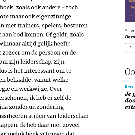
n boek, zoals ook andere - toch
grote maar ook eigenzinnige
 met trainers, spelers, besturen
Piete
aan bod komen. Of geldt, zoals
Ik w
innaar altijd gelijk heeft?
Pa
t zozeer om de persoon en de
om zijn leiderschap. Zijn
Oo
us is het interessant om te
sen behaalde, vanuit welke
Recen
egie en werkwijze. Over
Je 
erschenen, ik heb er zelf de
doo
ijna zonder uitzondering
cit
assificeren stijlen van leiderschap
appen. Ik heb daar niet zoveel
grijpelijk boek schrijven dat