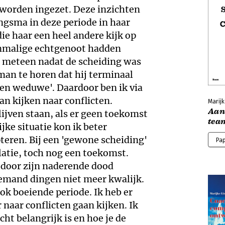
r worden ingezet. Deze inzichten
ngsma in deze periode in haar
ie haar een heel andere kijk op
oenmalige echtgenoot hadden
l meteen nadat de scheiding was
an te horen dat hij terminaal
den weduwe'. Daardoor ben ik via
an kijken naar conflicten.
Marij
Aan
lijven staan, als er geen toekomst
tea
jke situatie kon ik beter
pteren. Bij een 'gewone scheiding'
Pa
latie, toch nog een toekomst.
 door zijn naderende dood
iemand dingen niet meer kwalijk.
ok boeiende periode. Ik heb er
r naar conflicten gaan kijken. Ik
cht belangrijk is en hoe je de