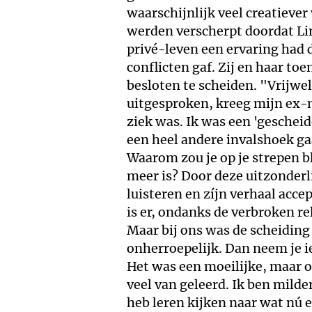
waarschijnlijk veel creatieve
werden verscherpt doordat Li
privé-leven een ervaring had d
conflicten gaf. Zij en haar t
besloten te scheiden. "Vrijwe
uitgesproken, kreeg mijn ex-m
ziek was. Ik was een 'geschei
een heel andere invalshoek ga
Waarom zou je op je strepen b
meer is? Door deze uitzonderli
luisteren en zíjn verhaal acce
is er, ondanks de verbroken re
Maar bij ons was de scheiding
onherroepelijk. Dan neem je 
Het was een moeilijke, maar o
veel van geleerd. Ik ben milde
heb leren kijken naar wat nú e