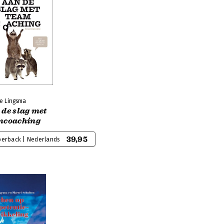
ke Lingsma
 de slag met
mcoaching
39,95
perback | Nederlands