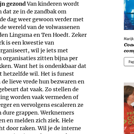
ijn gezond
Van kinderen wordt
 dat ze in de zandbak om
nde dag weer gewoon verder met
in de wereld van de volwassenen
den Lingsma en Ten Hoedt. Zeker
Marijk
rk is een kwestie van
Coa
rganiseert, wil je iets met
com
 organisaties zitten bijna per
Pa
akken. Want het is ondenkbaar dat
hetzelfde wil. Het is funest
de lieve vrede hun bezwaren en
ebeurt dat vaak. Zo stellen de
ning worden vaak vermeden of
rger en vervolgens escaleren ze
ijn dure grappen. Werknemers
en en melden zich ziek. Hele
t door raken. Wil je de interne