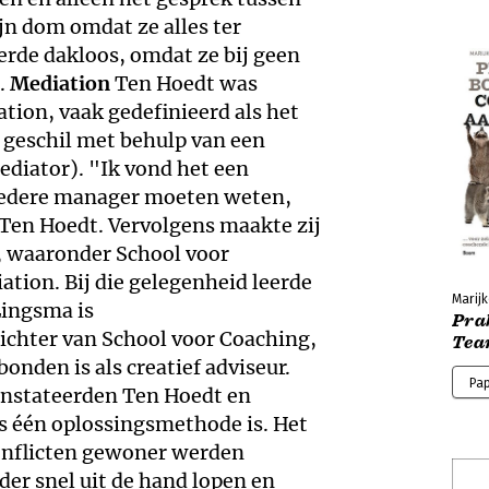
jn dom omdat ze alles ter
 derde dakloos, omdat ze bij geen
n.
Mediation
Ten Hoedt was
tion, vaak gedefinieerd als het
 geschil met behulp van een
ediator). "Ik vond het een
 iedere manager moeten weten,
 Ten Hoedt. Vervolgens maakte zij
, waaronder School voor
ation. Bij die gelegenheid leerde
Marij
Lingsma is
Pra
chter van School voor Coaching,
Tea
nden is als creatief adviseur.
Pa
nstateerden Ten Hoedt en
s één oplossingsmethode is. Het
conflicten gewoner werden
er snel uit de hand lopen en