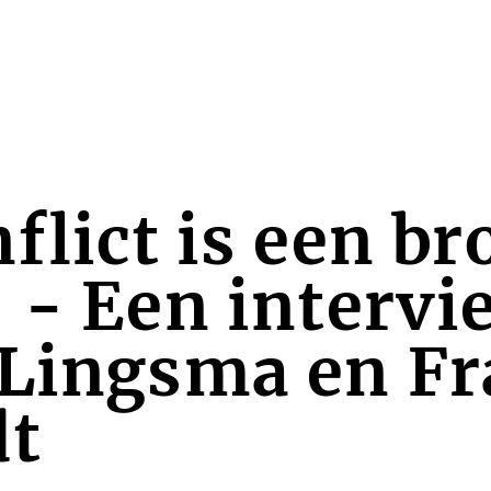
flict is een br
 - Een interv
 Lingsma en Fr
dt