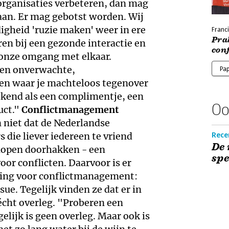
organisaties verbeteren, dan mag
gaan. Er mag gebotst worden. Wij
digheid 'ruzie maken' weer in ere
Franci
Pra
ren bij een gezonde interactie en
con
 onze omgang met elkaar.
een onverwachte,
Pa
en waar je machteloos tegenover
rekend als een complimentje, een
Oo
uct."
Conflictmanagement
niet dat de Nederlandse
 die liever iedereen te vriend
Recen
De 
knopen doorhakken - een
spe
or conflicten. Daarvoor is er
lling voor conflictmanagement:
ssue. Tegelijk vinden ze dat er in
écht overleg. "Proberen een
elijk is geen overleg. Maar ook is