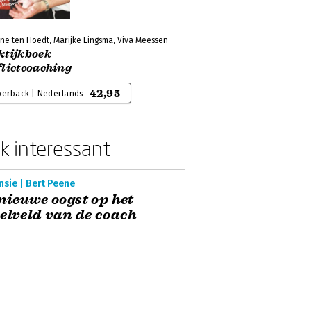
ne ten Hoedt, Marijke Lingsma, Viva Meessen
ktijkboek
flictcoaching
42,95
perback | Nederlands
k interessant
sie | Bert Peene
nieuwe oogst op het
elveld van de coach