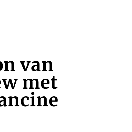
on van
iew met
ancine