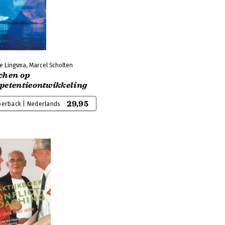
e Lingsma, Marcel Scholten
chen op
petentieontwikkeling
29,95
perback | Nederlands