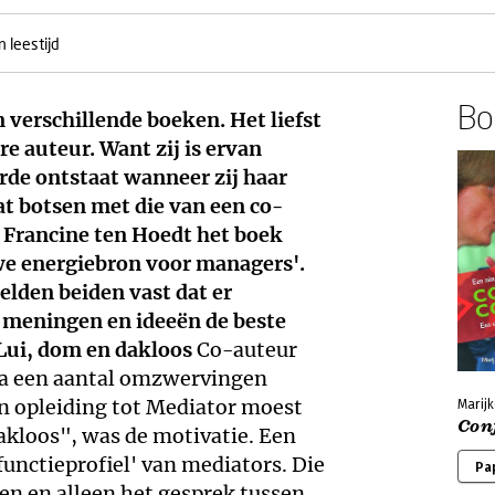
 leestijd
Boe
 verschillende boeken. Het liefst
e auteur. Want zij is ervan
rde ontstaat wanneer zij haar
t botsen met die van een co-
t Francine ten Hoedt het boek
we energiebron voor managers'.
lden beiden vast dat er
n meningen en ideeën de beste
Lui, dom en dakloos
Co-auteur
 Na een aantal omzwervingen
n opleiding tot Mediator moest
Marijk
Con
dakloos", was de motivatie. Een
'functieprofiel' van mediators. Die
Pa
doen en alleen het gesprek tussen