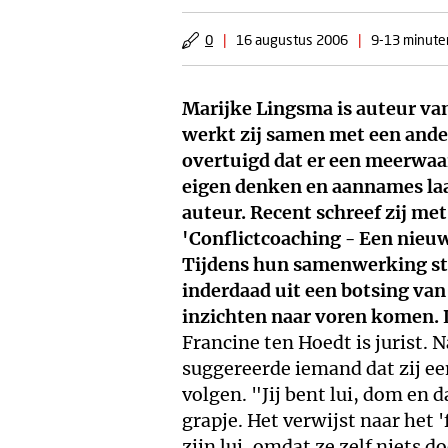
0
|
16 augustus 2006
|
9-13 minuten
Marijke Lingsma is auteur van
werkt zij samen met een ander
overtuigd dat er een meerwaa
eigen denken en aannames laa
auteur. Recent schreef zij me
'Conflictcoaching - Een nieu
Tijdens hun samenwerking ste
inderdaad uit een botsing va
inzichten naar voren komen.
Francine ten Hoedt is jurist.
suggereerde iemand dat zij ee
volgen. "Jij bent lui, dom en 
grapje. Het verwijst naar het 
zijn lui, omdat ze zelf niets 