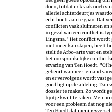
het geen goede oplossing om n
doen, totdat er kraak noch sma
allerlei achterdeurtjes waardo
echt hoeft aan te gaan. Dat v
conflicten vaak sluimeren en 
in geval van een conflict is t
Lingsma. "Het conflict wordt
niet meer kan slapen, heeft ho
stelt de Arbo-arts vast en ste
het oorspronkelijke conflict k
ervaring van Ten Hoedt. "Of h
gebeurt wanneer iemand vanweg
en er vervolgens wordt vastges
goed ligt op de afdeling. Da
dossier te maken. Zo wordt g
lijntje kwijt te raken. Men pr
voor een probleem dat nog nie
Ten Hoedt dat meningsversch