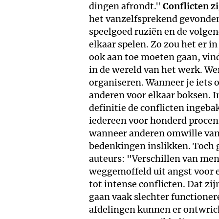
dingen afrondt."
Conflicten z
het vanzelfsprekend gevonden
speelgoed ruziën en de volge
elkaar spelen. Zo zou het er 
ook aan toe moeten gaan, vin
in de wereld van het werk. We
organiseren. Wanneer je iets o
anderen voor elkaar boksen. In
definitie de conflicten ingeb
iedereen voor honderd procent 
wanneer anderen omwille van 
bedenkingen inslikken. Toch g
auteurs: "Verschillen van me
weggemoffeld uit angst voor e
tot intense conflicten. Dat z
gaan vaak slechter functioner
afdelingen kunnen er ontwrich