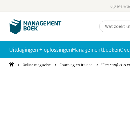
Op werkda
Uitdagingen + oplossingen
Managementboeken
Ove
Online magazine
Coaching en trainen
"Een conflict is