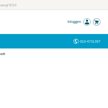
 vanaf €20
Inloggen
010-4731397
Personen
oedt
Trefwoorden