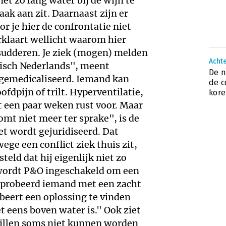
et zo lang water bij de wijn te
ak aan zit. Daarnaast zijn er
or je hier de confrontatie niet
erklaart wellicht waarom hier
sudderen. Je ziek (mogen) melden
Achte
ypisch Nederlands", meent
De n
 gemedicaliseerd. Iemand kan
de c
ofdpijn of trilt. Hyperventilatie,
kor
lt een paar weken rust voor. Maar
omt niet meer ter sprake", is de
et wordt gejuridiseerd. Dat
e een conflict ziek thuis zit,
teld dat hij eigenlijk niet zo
n wordt P&O ingeschakeld om een
eprobeerd iemand met een zacht
obeert een oplossing te vinden
t eens boven water is." Ook ziet
illen soms niet kunnen worden