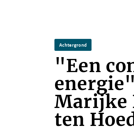
Achtergrond
"Een con
energie"
Marijke
ten Hoe