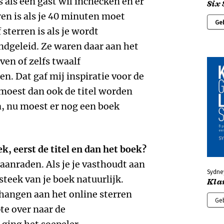
s als een gast wil inchecken en er
Six 
en is als je 40 minuten moet
Ge
sterren is als je wordt
ndgeleid. Ze waren daar aan het
ven of zelfs twaalf
en. Dat gaf mij inspiratie voor de
 moest dan ook de titel worden
a, nu moest er nog een boek
, eerst de titel en dan het boek?
aanraden. Als je je vasthoudt aan
Sydne
steek van je boek natuurlijk.
Kla
phangen aan het online sterren
Ge
te over naar de