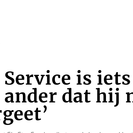
 Service is iet
 ander dat hij 
geet’