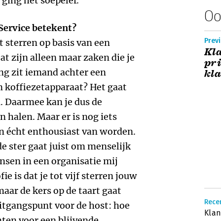
ging het soepeler.
Oo
 Service betekent?
Prev
t sterren op basis van een
Kla
at zijn alleen maar zaken die je
pri
ang zit iemand achter een
kla
n koffiezetapparaat? Het gaat
. Daarmee kan je dus de
n halen. Maar er is nog iets
en écht enthousiast van worden.
de ster gaat juist om menselijk
nsen in een organisatie mij
e is dat je tot vijf sterren jouw
aar de kers op de taart gaat
Rece
uitgangspunt voor de host: hoe
Klan
nten voor een blijvende