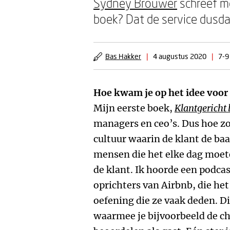
Sydney Brouwer
schreef me
boek? Dat de service dusdan
Bas Hakker
|
4 augustus 2020
|
7-9
Hoe kwam je op het idee voor 
Mijn eerste boek,
Klantgericht 
managers en ceo’s. Dus hoe zo
cultuur waarin de klant de baa
mensen die het elke dag moete
de klant. Ik hoorde een podca
oprichters van Airbnb, die he
oefening die ze vaak deden. Di
waarmee je bijvoorbeeld de c