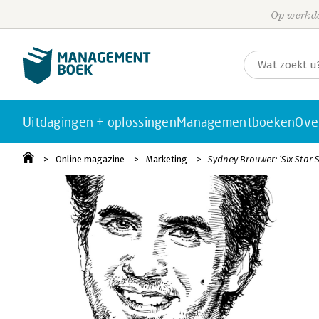
Op werkda
Uitdagingen + oplossingen
Managementboeken
Ove
Online magazine
Marketing
Sydney Brouwer: ‘Six Star 