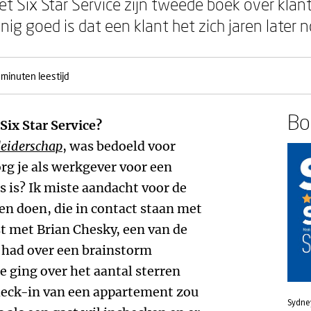
t Six Star Service zijn tweede boek over klant
ig goed is dat een klant het zich jaren later n
 minuten leestijd
Boe
Six Star Service?
leiderschap
, was bedoeld voor
rg je als werkgever voor een
s is? Ik miste aandacht voor de
n doen, die in contact staan met
st met Brian Chesky, een van de
t had over een brainstorm
e ging over het aantal sterren
heck-in van een appartement zou
Sydne