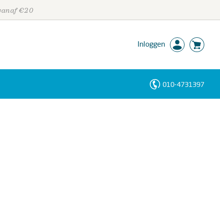
 vanaf €20
Inloggen
010-4731397
Personen
Trefwoorden