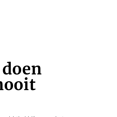
s doen
nooit