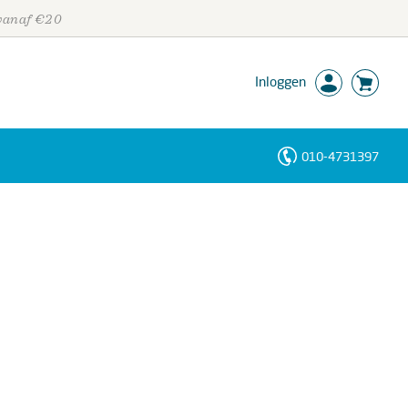
 vanaf €20
Inloggen
010-4731397
Personen
Trefwoorden