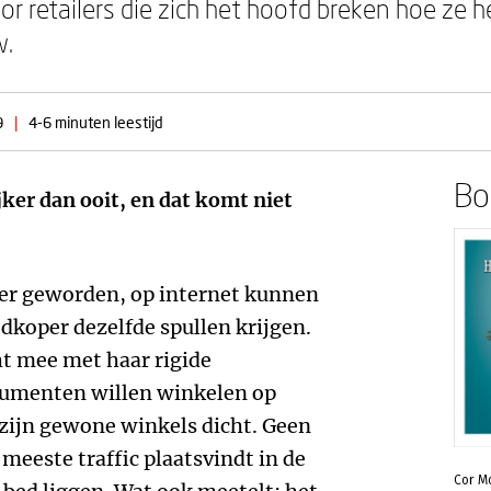
or retailers die zich het hoofd breken hoe ze 
w.
9
|
4-6 minuten leestijd
Boe
ker dan ooit, en dat komt niet
ger geworden, op internet kunnen
edkoper dezelfde spullen krijgen.
ht mee met haar rigide
sumenten willen winkelen op
zijn gewone winkels dicht. Geen
meeste traffic plaatsvindt in de
Cor M