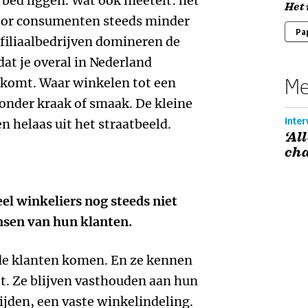
 bed liggen. Wat ook meetelt: het
Het
oor consumenten steeds minder
Pa
 filiaalbedrijven domineren de
at je overal in Nederland
Me
komt. Waar winkelen tot een
zonder kraak of smaak. De kleine
Inter
n helaas uit het straatbeeld.
‘Al
cha
eel winkeliers nog steeds niet
nsen van hun klanten.
de klanten komen. En ze kennen
et. Ze blijven vasthouden aan hun
ijden, een vaste winkelindeling.