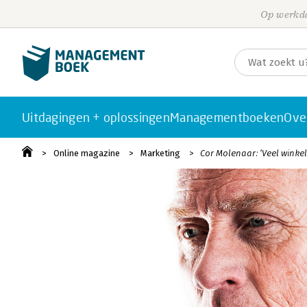
Op werkda
Uitdagingen + oplossingen
Managementboeken
Ove
Online magazine
Marketing
Cor Molenaar: ‘Veel winkel