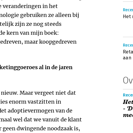
e veranderingen in het
Rece
ologie gebruiken ze alleen bij
Het 
telijk zijn ze nog steeds
de kern van mijn boek:
tgedreven, maar koopgedreven
Recen
Reta
aan
ketinggoeroes al in de jaren
Ov
 nieuw. Maar vergeet niet dat
Rece
es enorm vastzitten in
Het
- '
Het adoptievermogen van de
me
maal wel dat we vanuit de klant
r geen dwingende noodzaak is,