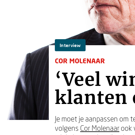
Interview
COR MOLENAAR
‘Veel wi
klanten 
Je moet je aanpassen om te
volgens
Cor Molenaar
ook v