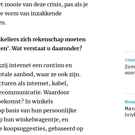
t mooie van deze crisis, pas als je
n de vorm van inzakkende
en.
winkeliers zich rekenschap moeten
en’. Wat verstaat u daaronder?
Colu
ij internet een continu en
Zome
voor
otale aanbod, waar ze ook zijn.
turen als internet, kabel,
elecommunicatie. Waardoor
oekomst? In winkels
Nieu
Mana
p basis van hun persoonlijke
Jury
op hun winkelwagentje, en
te koopsuggesties, gebaseerd op