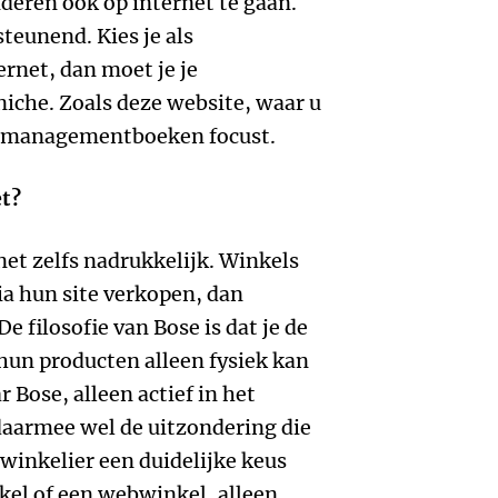
nderen ook op internet te gaan.
teunend. Kies je als
rnet, dan moet je je
niche. Zoals deze website, waar u
op managementboeken focust.
et?
net zelfs nadrukkelijk. Winkels
a hun site verkopen, dan
e filosofie van Bose is dat je de
 hun producten alleen fysiek kan
 Bose, alleen actief in het
daarmee wel de uitzondering die
s winkelier een duidelijke keus
kel of een webwinkel, alleen