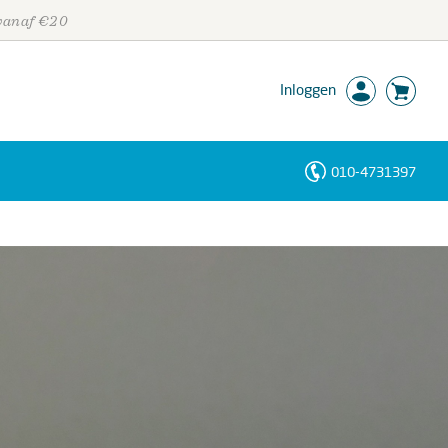
 vanaf €20
Inloggen
010-4731397
Personen
Trefwoorden