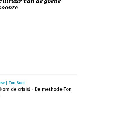
cultuur van de goede
woonte
ew | Ton Boot
kom de crisis! - De methode-Ton
t