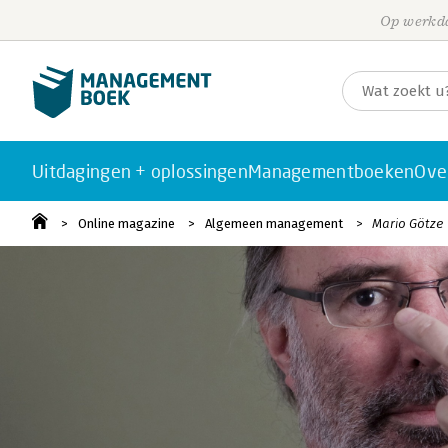
Op werkda
Uitdagingen + oplossingen
Managementboeken
Ove
Online magazine
Algemeen management
Mario Götze