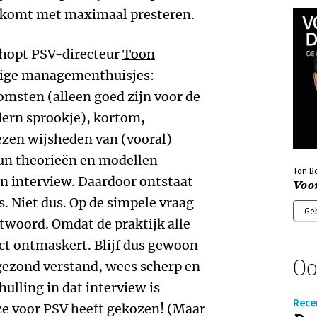
t komt met maximaal presteren.
hopt PSV-directeur
Toon
lige managementhuisjes:
msten (alleen goed zijn voor de
dern sprookje), kortom,
zen wijsheden van (vooral)
n theorieën en modellen
Ton B
een interview. Daardoor ontstaat
Voor
s. Niet dus. Op de simpele vraag
Ge
twoord. Omdat de praktijk alle
ct ontmaskert. Blijf dus gewoon
Oo
gezond verstand, wees scherp en
hulling in dat interview is
Recen
e voor PSV heeft gekozen! (Maar