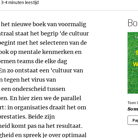
3-4 minuten leestijd
Boe
an het nieuwe boek van voormalig
raal staat het begrip ‘de cultuur
egint met het selecteren van de
r ook op mentale kenmerken en
ormen teams die elke dag
n zo ontstaat een ‘cultuur van
n tegen het virus van
 een onderscheid tussen
n. En hier zien we de parallel
Toon 
t: in organisaties draait het om
Soms
restaties. Beide zijn
Pa
eid komt pas na het resultaat.
eid en spreek je over optimaal