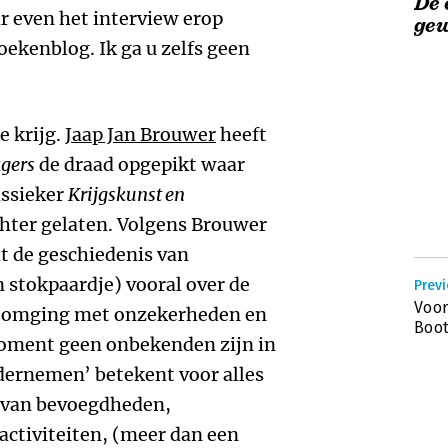
De 
r even het interview erop
ge
boekenblog. Ik ga u zelfs geen
e krijg.
Jaap Jan Brouwer
heeft
agers
de draad opgepikt waar
assieker
Krijgskunst en
hter gelaten. Volgens Brouwer
it de geschiedenis van
n stokpaardje) vooral over de
Previ
Voor
er omging met onzekerheden en
Boo
 moment geen onbekenden zijn in
ernemen’ betekent voor alles
 van bevoegdheden,
activiteiten, (meer dan een