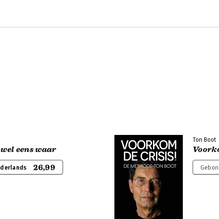
Ton Boot
s wel eens waar
Voorko
26,99
ederlands
Gebon