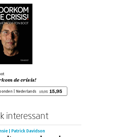
oot
kom de crisis!
15,95
bonden | Nederlands
19,95
k interessant
sie | Patrick Davidson