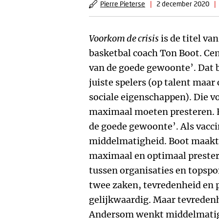
Pierre Pieterse
|
2 december 2020
|
Voorkom de crisis
is de titel v
basketbal coach Ton Boot. Cent
van de goede gewoonte’. Dat b
juiste spelers (op talent maa
sociale eigenschappen). Die v
maximaal moeten presteren. E
de goede gewoonte’. Als vacci
middelmatigheid. Boot maakt
maximaal en optimaal prestere
tussen organisaties en topspor
twee zaken, tevredenheid en p
gelijkwaardig. Maar tevredenh
Andersom wenkt middelmatigh