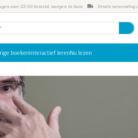
gen voor 23:00 besteld, morgen in huis
Gratis verzending
rige boeken
Interactief leren
Nu lezen