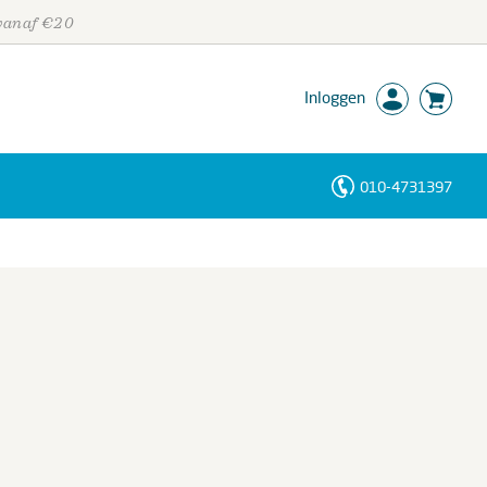
 vanaf €20
Inloggen
010-4731397
Personen
Trefwoorden