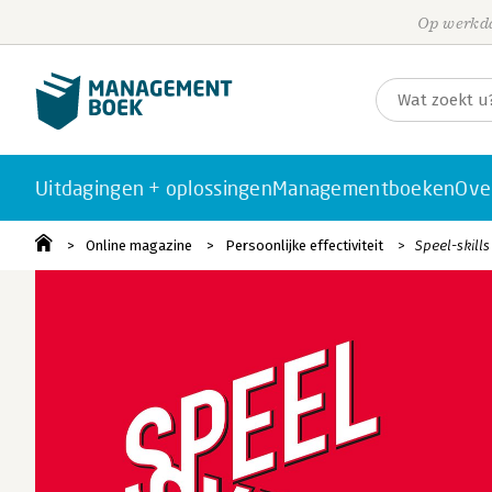
Op werkda
Uitdagingen + oplossingen
Managementboeken
Ove
Online magazine
Persoonlijke effectiviteit
Speel-skill