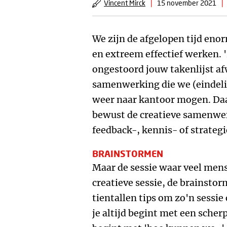
Vincent Mirck
|
15 november 2021
|
We zijn de afgelopen tijd eno
en extreem effectief werken. 
ongestoord jouw takenlijst af
samenwerking die we (eindel
weer naar kantoor mogen. Daar
bewust de creatieve samenwer
feedback-, kennis- of strategi
BRAINSTORMEN
Maar de sessie waar veel mens
creatieve sessie, de brainsto
tientallen tips om zo'n sessie
je altijd begint met een scher