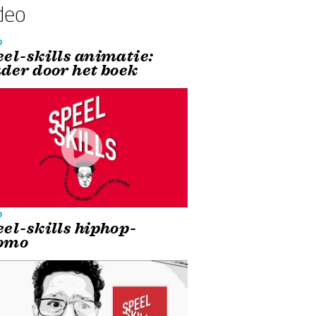
deo
o
eel-skills animatie:
ader door het boek
o
eel-skills hiphop-
omo