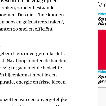
Beschrijf in de vraag op een
Vi
bereiken, zonder bestaande
noemen. Dus níet: 'hoe kunnen
Vide
Sp
n boos en gefrustreerd raken',
bl
nten zo snel en efficiënt
?
ebeurt iets onvergetelijks. Iets
rrast. Na afloop moeten de handen
ezig te gaan met de bedachte
Vide
o'n bijeenkomst moet je een
Sp
pr
piratie, energie en frisse ideeën.
t opzetten van een onvergetelijke