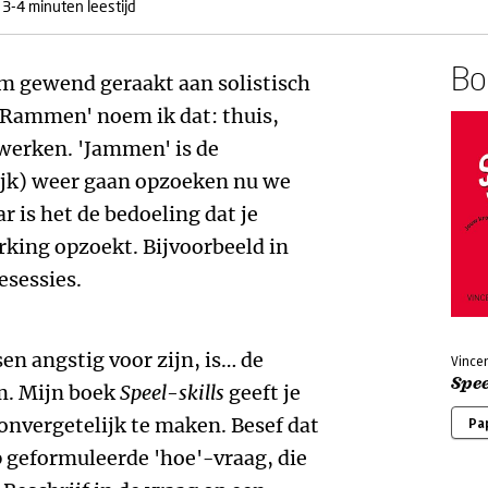
3-4 minuten leestijd
Boe
rm gewend geraakt aan solistisch
'Rammen' noem ik dat: thuis,
werken. 'Jammen' is de
ijk) weer gaan opzoeken nu we
 is het de bedoeling dat je
king opzoekt. Bijvoorbeeld in
esessies.
en angstig voor zijn, is… de
Vincen
Spee
rm. Mijn boek
Speel-skills
geeft je
 onvergetelijk te maken. Besef dat
Pa
p geformuleerde 'hoe'-vraag, die