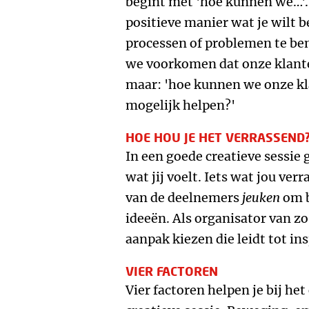
begint met 'hoe kunnen we…'. 
positieve manier wat je wilt 
processen of problemen te be
we voorkomen dat onze klante
maar: 'hoe kunnen we onze kla
mogelijk helpen?'
HOE HOU JE HET VERRASSEND
In een goede creatieve sessie g
wat jij voelt. Iets wat jou ve
van de deelnemers
jeuken
om b
ideeën. Als organisator van z
aanpak kiezen die leidt tot ins
VIER FACTOREN
Vier factoren helpen je bij he