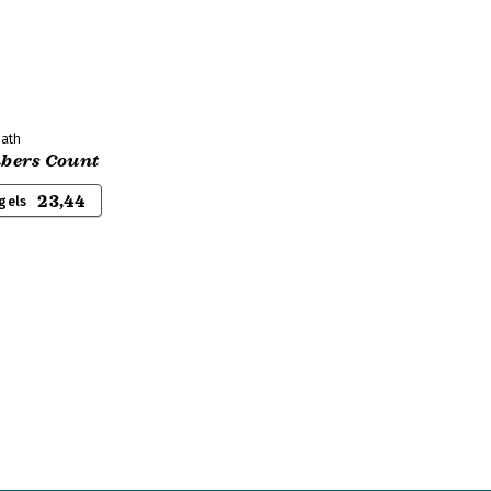
eath
bers Count
23,44
gels