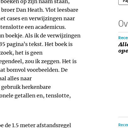
 boeken op zijn naam staan,
Pa
broer Dan Heath. Vlot leesbare
et cases en verwijzingen naar
Ov
 tenslotte een academicus.
un boekje. Als ik de verwijzingen
Rece
5 pagina’s tekst. Het boek is
All
ope
zoek, het is geen
egendeel, zou ik zeggen. Het is
aat bomvol voorbeelden. De
al alles naar
, gebruik herkenbare
nele getallen en, tenslotte,
oe de 1.5 meter afstandsregel
Rece