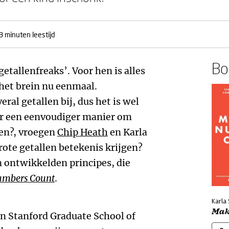
3 minuten leestijd
Boe
etallenfreaks’. Voor hen is alles
 het brein nu eenmaal.
ral getallen bij, dus het is wel
s er een eenvoudiger manier om
en?, vroegen
Chip Heath
en Karla
grote getallen betekenis krijgen?
 ontwikkelden principes, die
umbers Count
.
Karla 
Mak
an Stanford Graduate School of