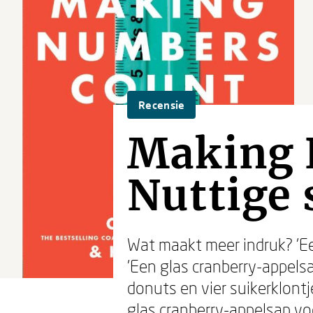
Recensie
Making 
Nuttige 
Wat maakt meer indruk? 'Ee
'Een glas cranberry-appels
donuts en vier suikerklont
glas cranberry-appelsap vo