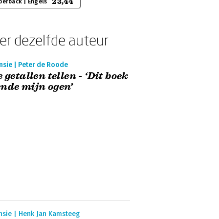
23,44
perback | Engels
er dezelfde auteur
nsie | Peter de Roode
e getallen tellen - ‘Dit boek
nde mijn ogen’
nsie | Henk Jan Kamsteeg