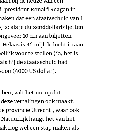
laan bij de keuze van een
oud-president Ronald Reagan in
 maken dat een staatsschuld van 1
 is: als je duizenddollarbiljetten
 ongeveer 10 cm aan biljetten
. Helaas is 36 mijl de lucht in aan
lijk voor te stellen (ja, het is
als hij de staatsschuld had
oon (4000 US dollar).
n ben, valt het me op dat
 deze vertalingen ook maakt.
de provincie Utrecht', waar ook
Natuurlijk hangt het van het
aak nog wel een stap maken als