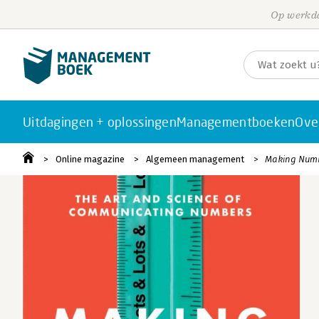
Op werkda
Uitdagingen + oplossingen
Managementboeken
Ove
Online magazine
Algemeen management
Making Numbe