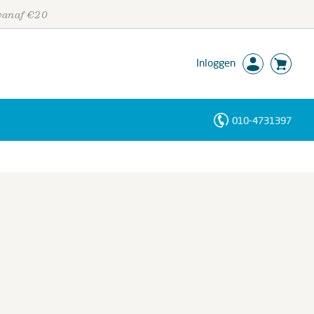
 vanaf €20
Inloggen
010-4731397
Personen
Trefwoorden