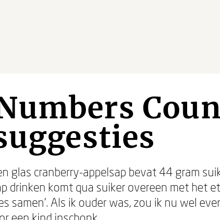
Numbers Coun
suggesties
n glas cranberry-appelsap bevat 44 gram suike
ap drinken komt qua suiker overeen met het e
jes samen'. Als ik ouder was, zou ik nu wel ev
or een kind inschonk.