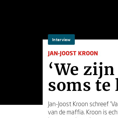
Interview
JAN-JOOST KROON
‘We zijn
soms te 
Jan-Joost Kroon schreef ‘V
van de maffia. Kroon is ech