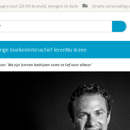
gen voor 23:00 besteld, morgen in huis
Gratis verzending
rige boeken
Interactief leren
Nu lezen
on: ‘We zijn binnen bedrijven soms te lief voor elkaar’