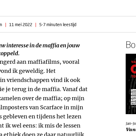
en
|
11 mei 2022
|
5-7 minuten leestijd
Boe
uw interesse in de maffia en jouw
koppeld.
lingerd aan maffiafilms, vooral
vond ik geweldig. Het
in vriendschappen vind ik ook
ie je terug in de maffia. Vanaf dat
zamelen over de maffia; op mijn
ilmposters van Scarface in mijn
s gebleven en tijdens het lezen
Jan-J
ik wel eens: ik mis de lessen
Van 
a ethiek doen ze daar natuurlijk