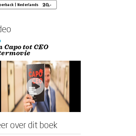
20,-
perback | Nederlands
deo
o
n Capo tot CEO
termovie
er over dit boek