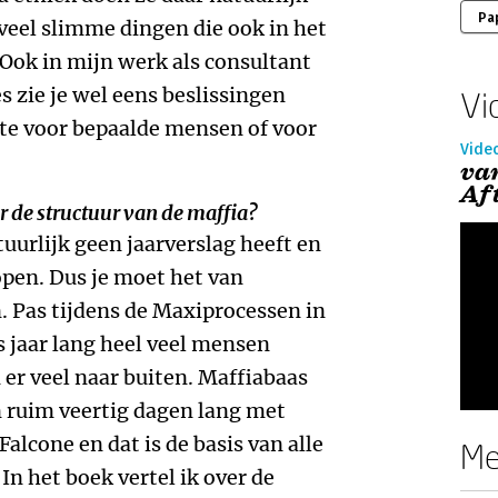
Pa
 veel slimme dingen die ook in het
Ook in mijn werk als consultant
s zie je wel eens beslissingen
Vi
este voor bepaalde mensen of voor
Vide
va
Af
 de structuur van de maffia?
tuurlijk geen jaarverslag heeft en
pen. Dus je moet het van
 Pas tijdens de Maxiprocessen in
es jaar lang heel veel mensen
er veel naar buiten. Maffiabaas
 ruim veertig dagen lang met
lcone en dat is de basis van alle
Me
 In het boek vertel ik over de