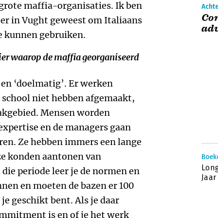
grote maffia-organisaties. Ik ben
Acht
Con
ter in Vught geweest om Italiaans
adv
te kunnen gebruiken.
ier waarop de maffia georganiseerd
 en ‘doelmatig’. Er werken
 school niet hebben afgemaakt,
 vakgebied. Mensen worden
expertise en de managers gaan
eren. Ze hebben immers een lange
ze konden aantonen van
Boek
Lon
 die periode leer je de normen en
Jaar
nnen en moeten de bazen er 100
je geschikt bent. Als je daar
mmitment is en of je het werk