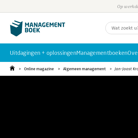
Op werkda
Uitdagingen + oplossingen
Managementboeken
Ove
Online magazine
Algemeen management
Jan-Joost Kro