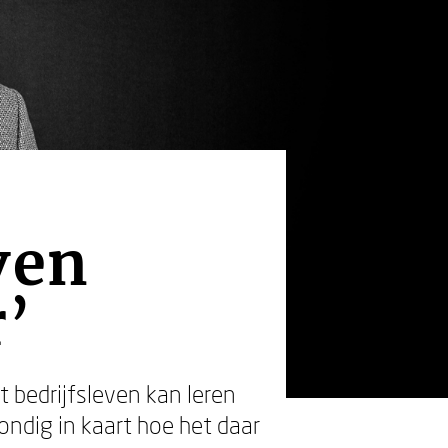
ven
r’
 bedrijfsleven kan leren
ondig in kaart hoe het daar