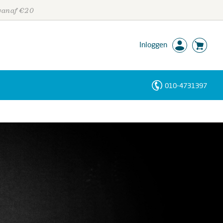
 vanaf €20
Inloggen
010-4731397
Personen
Trefwoorden