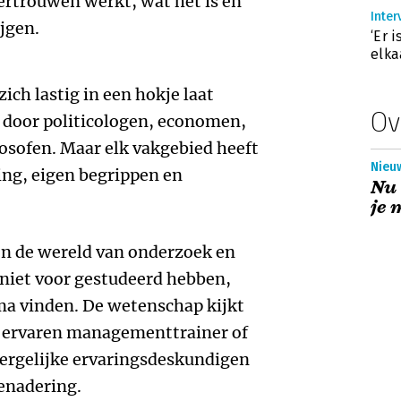
rtrouwen werkt, wat het is en
Inter
ijgen.
‘Er 
elka
zich lastig in een hokje laat
Ov
door politicologen, economen,
osofen. Maar elk vakgebied heeft
Nieu
ing, eigen begrippen en
Nu 
je 
en de wereld van onderzoek en
niet voor gestudeerd hebben,
ma vinden. De wetenschap kijkt
e ervaren managementtrainer of
n dergelijke ervaringsdeskundigen
benadering.