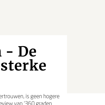
 - De
 sterke
ertrouwen, is geen hogere
 preview van ‘360 graden