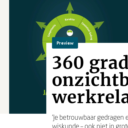
Preview
360 gra
onzichtb
werkrela
‘Je betrouwbaar gedragen 
wiskunde – ook niet in grote