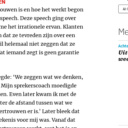
EN
rouwen is en hoe het werkt begon
AI
speech. Deze speech ging over
e het irrationele ervan. Klanten
Me
dat ze tevreden zijn over een
il helemaal niet zeggen dat ze
Acht
t iemand zegt is geen garantie
Uit
we
zegde: ‘We zeggen wat we denken,
’ Mijn sprekerscoach moedigde
ken. Even later kwam ik met de
ter de afstand tussen wat we
rtrouwen er is.’ Later bleek dat
kenis voor mij was. Vanaf dat