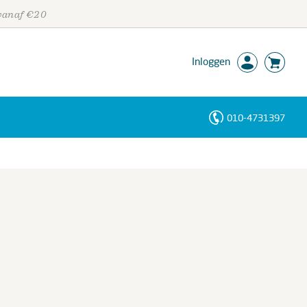
 vanaf €20
Inloggen
010-4731397
Personen
Trefwoorden