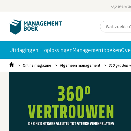
Op werkda
Uitdagingen + oplossingen
Managementboeken
Ove
Online magazine
Algemeen management
360 graden v