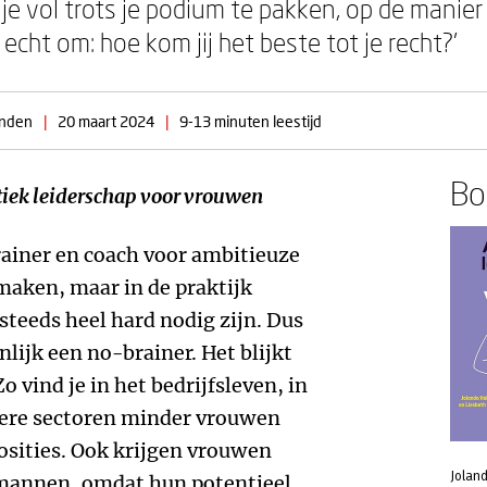
 je vol trots je podium te pakken, op de manier
echt om: hoe kom jij het beste tot je recht?’
inden
|
20 maart 2024
|
9-13 minuten leestijd
Boe
tiek leiderschap voor vrouwen
trainer en coach voor ambitieuze
maken, maar in de praktijk
teeds heel hard nodig zijn. Dus
nlijk een no-brainer. Het blijkt
 vind je in het bedrijfsleven, in
andere sectoren minder vrouwen
osities. Ook krijgen vrouwen
Jolan
mannen, omdat hun potentieel