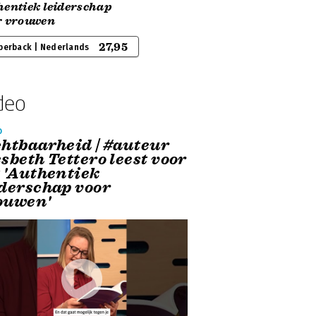
hentiek leiderschap
r vrouwen
27,95
perback | Nederlands
deo
o
chtbaarheid | #auteur
sbeth Tettero leest voor
t 'Authentiek
iderschap voor
ouwen'