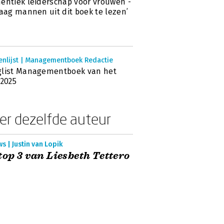
entiek leiderschap voor vrouwen -
daag mannen uit dit boek te lezen’
enlijst | Managementboek Redactie
glist Managementboek van het
 2025
er dezelfde auteur
s | Justin van Lopik
top 3 van Liesbeth Tettero