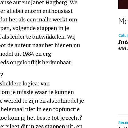
anse auteur Janet Hagberg. We
 er allebei enorm enthousiast
Me
 dat het als een malle werkt om
pen, volgende stappen in je
Colum
 als leider te ontwikkelen. Wij
Int
or de auteur naar het hier en nu
we 
model uit 1984 en erg
eds ongelooflijk herkenbaar.
d?
sheldere logica: van
t om je missie waar te kunnen
 wereld te zijn en als rolmodel je
 helemaal niet in een topfunctie
oe kom jij het beste tot je recht?
Recen
erg legt dit in zes stappen uit, en