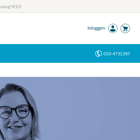
 vanaf €20
Inloggen
010-4731397
Personen
Trefwoorden