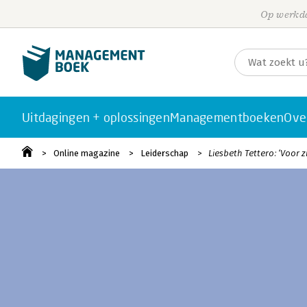
Op werkda
Uitdagingen + oplossingen
Managementboeken
Ove
Online magazine
Leiderschap
Liesbeth Tettero: ‘Voor