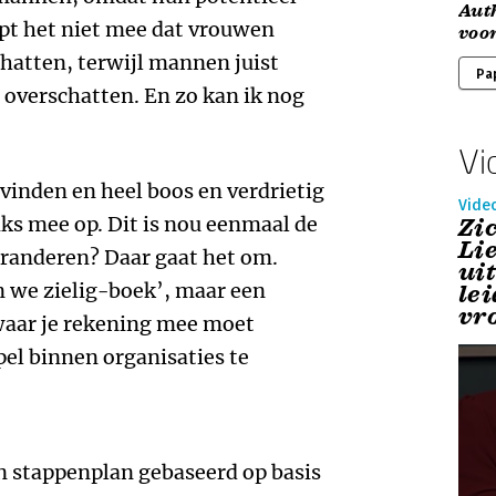
Aut
lpt het niet mee dat vrouwen
voo
hatten, terwijl mannen juist
Pa
e overschatten. En zo kan ik nog
Vi
k vinden en heel boos en verdrietig
Vide
iks mee op. Dit is nou eenmaal de
Zi
Lie
eranderen? Daar gaat het om.
ui
n we zielig-boek’, maar een
le
vr
 waar je rekening mee moet
el binnen organisaties te
n stappenplan gebaseerd op basis