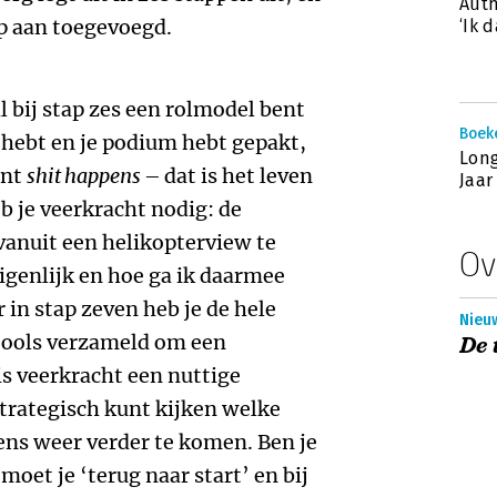
Auth
p aan toegevoegd.
‘Ik 
l bij stap zes een rolmodel bent
Boek
r hebt en je podium hebt gepakt,
Lon
ant
shit happens –
dat is het leven
Jaar
 je veerkracht nodig: de
 vanuit een helikopterview te
Ov
igenlijk en hoe ga ik daarmee
 in stap zeven heb je de hele
Nieuw
tools verzameld om een
De 
 is veerkracht een nuttige
trategisch kunt kijken welke
ens weer verder te komen. Ben je
moet je ‘terug naar start’ en bij