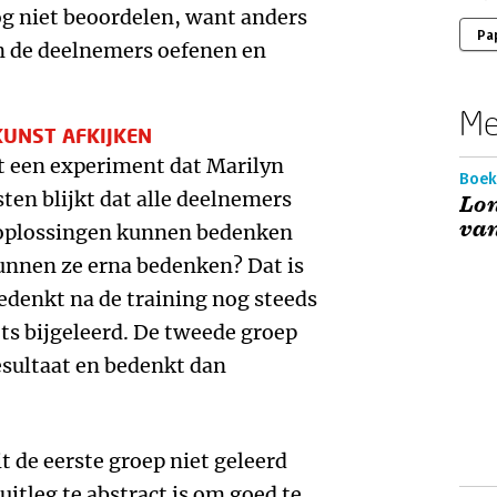
og niet beoordelen, want anders
Pa
an de deelnemers oefenen en
Me
KUNST AFKIJKEN
 een experiment dat Marilyn
Boek
esten blijkt dat alle deelnemers
Lo
van
 oplossingen kunnen bedenken
unnen ze erna bedenken? Dat is
bedenkt na de training nog steeds
ets bijgeleerd. De tweede groep
esultaat en bedenkt dan
t de eerste groep niet geleerd
itleg te abstract is om goed te