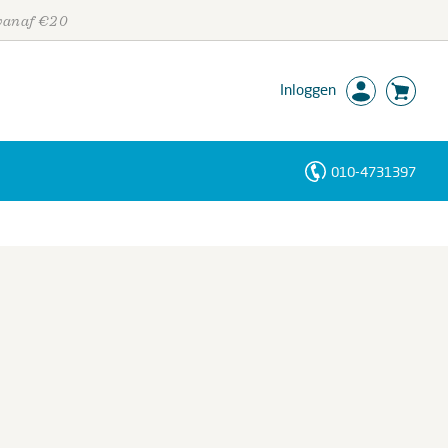
 vanaf €20
Inloggen
010-4731397
Personen
Trefwoorden