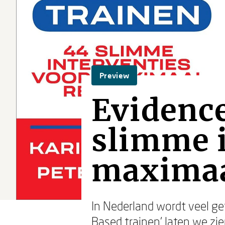
Preview
Evidence
slimme i
maximaa
In Nederland wordt veel get
Based trainen’ laten we zi