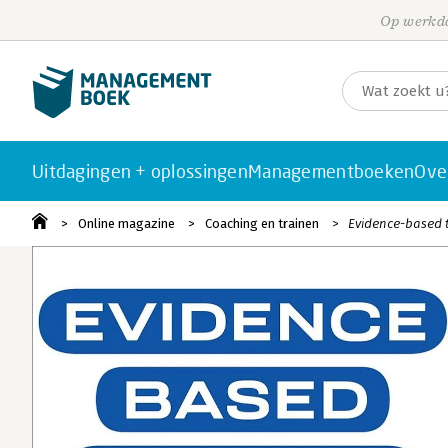
Op werkda
Uitdagingen + oplossingen
Managementboeken
Ove
Online magazine
Coaching en trainen
Evidence-based t