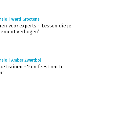
nsie | Ward Grootens
nen voor experts - ‘Lessen die je
dement verhogen’
nsie | Amber Zwartbol
ne trainen - 'Een feest om te
n'