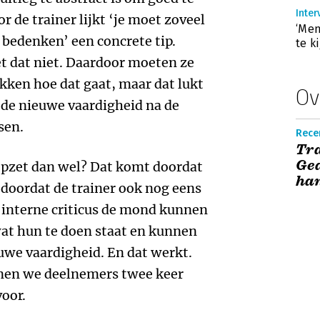
Inter
 de trainer lijkt ‘je moet zoveel
‘Men
 bedenken’ een concrete tip.
te k
t dat niet. Daardoor moeten ze
ekken hoe dat gaat, maar dat lukt
Ov
e de nieuwe vaardigheid na de
sen.
Rece
Tra
Ged
pzet dan wel? Dat komt doordat
ha
n doordat de trainer ook nog eens
interne criticus de mond kunnen
at hun te doen staat en kunnen
uwe vaardigheid. En dat werkt.
nnen we deelnemers twee keer
oor.