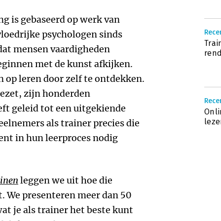
ng is gebaseerd op werk van
Rece
vloedrijke psychologen sinds
Trai
 dat mensen vaardigheden
ren
eginnen met de kunst afkijken.
op leren door zelf te ontdekken.
gezet, zijn honderden
Rece
t geleid tot een uitgekiende
Onli
leze
elnemers als trainer precies die
ent in hun leerproces nodig
ainen
leggen we uit hoe die
t. We presenteren meer dan 50
t je als trainer het beste kunt