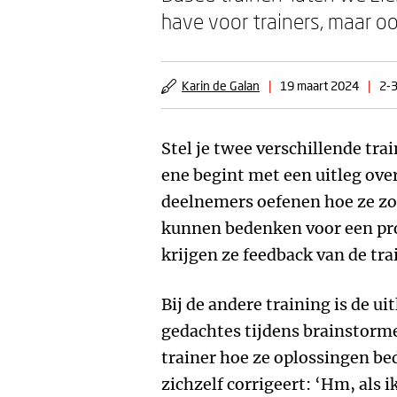
have voor trainers, maar o
Karin de Galan
|
19 maart 2024
|
2-3
Stel je twee verschillende tr
ene begint met een uitleg ove
deelnemers oefenen hoe ze zo
kunnen bedenken voor een pro
krijgen ze feedback van de tra
Bij de andere training is de uit
gedachtes tijdens brainstorm
trainer hoe ze oplossingen b
zichzelf corrigeert: ‘Hm, als i