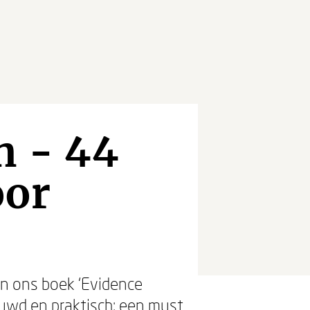
n - 44
oor
 In ons boek ‘Evidence
ouwd en praktisch: een must