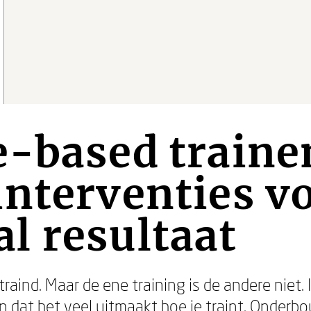
-based traine
nterventies v
l resultaat
raind. Maar de ene training is de andere niet.
en dat het veel uitmaakt hoe je traint. Onderb