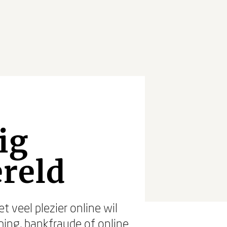
ig
ereld
et veel plezier online wil
hing, bankfraude of online