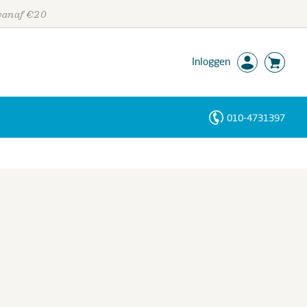
 vanaf €20
Inloggen
010-4731397
Personen
Trefwoorden