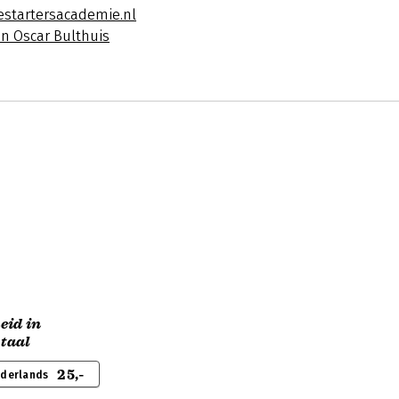
estartersacademie.nl
an Oscar Bulthuis
eid in
 taal
25,-
ederlands