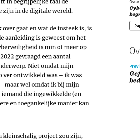
t in begrijpelijke taal de
Oscar 
Cybe
 zijn in de digitale wereld.
begr
Pa
over gaat en wat de insteek is, is
de aanleiding is geweest om het
yberveiligheid is min of meer op
Ov
 2022 gevraagd een aantal
onderwerp. Niet omdat mijn
Previ
Gef
 ver ontwikkeld was – ik was
bed
– maar wel omdat ik bij mijn
s iemand die ingewikkelde (en
dere en toegankelijke manier kan
kleinschalig project zou zijn,