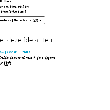
Bulthuis
rveiligheid in
ijpelijke taal
25,-
perback | Nederlands
er dezelfde auteur
ew | Oscar Bulthuis
eliciteerd met je eigen
rijf!