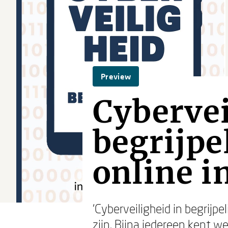
Preview
Cybervei
begrijpel
online i
‘Cyberveiligheid in begrijpel
zijn. Bijna iedereen kent w