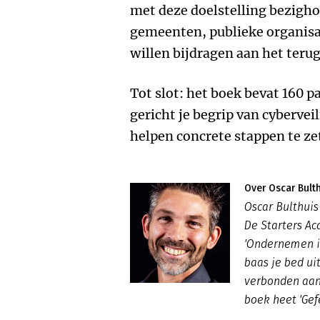
met deze doelstelling bezigho
gemeenten, publieke organisat
willen bijdragen aan het teru
Tot slot: het boek bevat 160 pa
gericht je begrip van cyberveil
helpen concrete stappen te ze
Over Oscar Bult
Oscar Bulthuis
De Starters Ac
'Ondernemen is
baas je bed ui
verbonden aan
boek heet 'Gefe