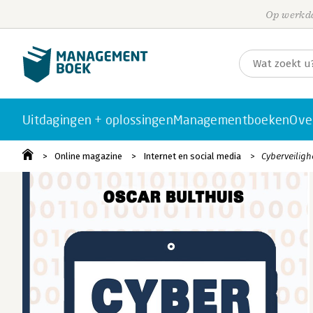
Op werkda
Uitdagingen + oplossingen
Managementboeken
Ove
Online magazine
Internet en social media
Cyberveilighe