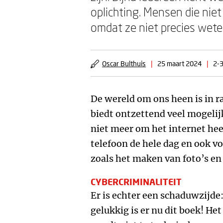
oplichting. Mensen die niet 
omdat ze niet precies wet
Oscar Bulthuis
|
25 maart 2024
|
2-3
De wereld om ons heen is in r
biedt ontzettend veel mogeli
niet meer om het internet he
telefoon de hele dag en ook v
zoals het maken van foto’s en
CYBERCRIMINALITEIT
Er is echter een schaduwzijde:
gelukkig is er nu dit boek! He