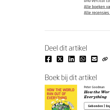
and vertical co
Alle boeken v
Alle recensie
Deel dit artikel
Boek bij dit artikel
Peter Goodman
How the Worl
Everything
Gebonden | En