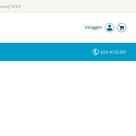
 vanaf €20
Inloggen
010-4731397
Personen
Trefwoorden