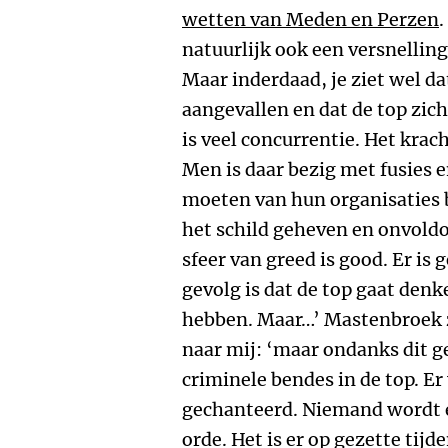
wetten van Meden en Perzen
.
natuurlijk ook een versnelling
Maar inderdaad, je ziet wel 
aangevallen en dat de top zich v
is veel concurrentie. Het krac
Men is daar bezig met fusies 
moeten van hun organisaties 
het schild geheven en onvoldo
sfeer van greed is good. Er is
gevolg is dat de top gaat denk
hebben. Maar…’ Mastenbroek z
naar mij: ‘maar ondanks dit ge
criminele bendes in de top. E
gechanteerd. Niemand wordt er
orde. Het is er op gezette tij