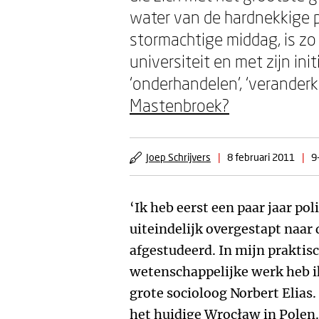
water van de hardnekkige p
stormachtige middag, is zo 
universiteit en met zijn i
‘onderhandelen’, ‘verander
Mastenbroek?
Joep Schrijvers
|
8 februari 2011
|
9
‘Ik heb eerst een paar jaar po
uiteindelijk overgestapt naar 
afgestudeerd. In mijn praktis
wetenschappelijke werk heb ik
grote socioloog Norbert Elias
het huidige Wrocław in Polen. I