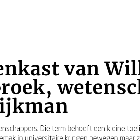
enkast van Wi
roek, wetensc
tijkman
tenschappers. Die term behoeft een kleine toel
emak in universitaire kringen bewegen maar zi