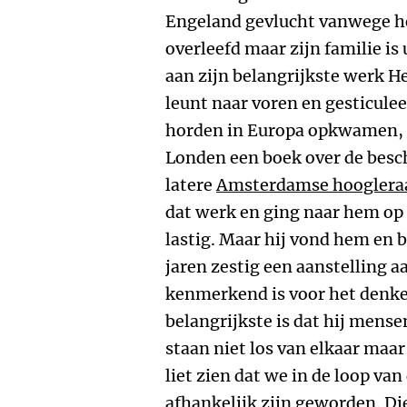
Engeland gevlucht vanwege he
overleefd maar zijn familie i
aan zijn belangrijkste werk He
leunt naar voren en gesticuleer
horden in Europa opkwamen, s
Londen een boek over de besc
latere
Amsterdamse hoogleraa
dat werk en ging naar hem op z
lastig. Maar hij vond hem en 
jaren zestig een aanstelling a
kenmerkend is voor het denken
belangrijkste is dat hij mense
staan niet los van elkaar maar 
liet zien dat we in de loop va
afhankelijk zijn geworden. Die