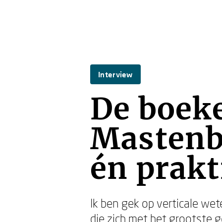
Interview
De boek
Mastenb
én prak
Ik ben gek op verticale we
die zich met het grootste g