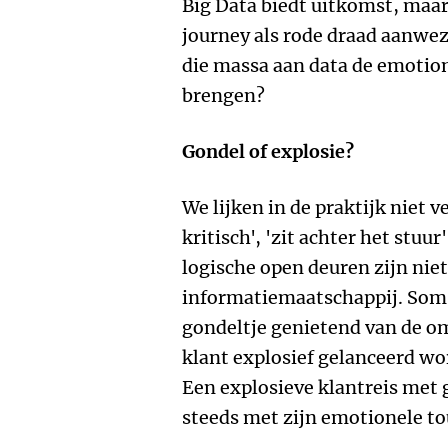
Big Data biedt uitkomst, maar
journey als rode draad aanwez
die massa aan data de emotion
brengen?
Gondel of explosie?
We lijken in de praktijk niet v
kritisch', 'zit achter het stuu
logische open deuren zijn ni
informatiemaatschappij. Soms 
gondeltje genietend van de om
klant explosief gelanceerd wo
Een explosieve klantreis met 
steeds met zijn emotionele to