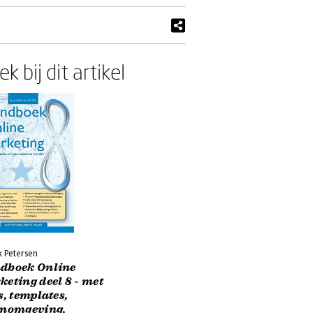
k bij dit artikel
k Petersen
dboek Online
eting deel 8 - met
s, templates,
enomgeving,