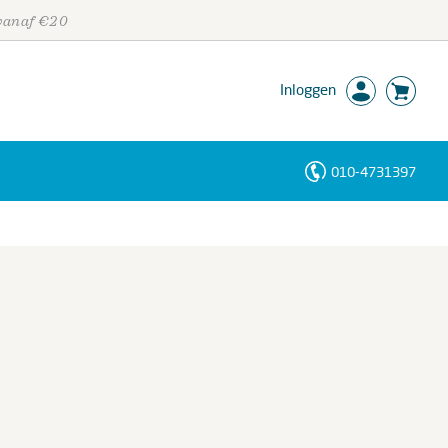
 vanaf €20
Inloggen
010-4731397
Personen
Trefwoorden