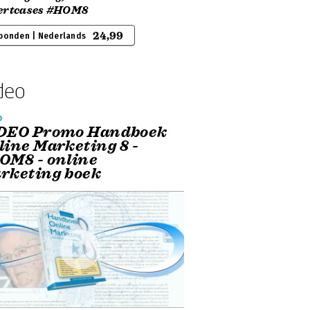
ertcases #HOM8
24,99
bonden | Nederlands
deo
o
DEO Promo Handboek
line Marketing 8 -
OM8 - online
rketing boek