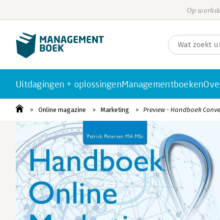
Op werkda
Uitdagingen + oplossingen
Managementboeken
Ove
Online magazine
Marketing
Preview - Handboek Conve