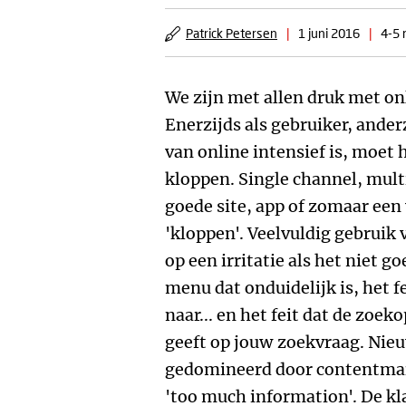
Patrick Petersen
|
1 juni 2016
|
4-5 
We zijn met allen druk met onl
Enerzijds als gebruiker, ander
van online intensief is, moet 
kloppen. Single channel, mult
goede site, app of zomaar een
'kloppen'. Veelvuldig gebruik 
op een irritatie als het niet 
menu dat onduidelijk is, het f
naar... en het feit dat de zo
geeft op jouw zoekvraag. Nieuw
gedomineerd door contentmar
'too much information'. De kla