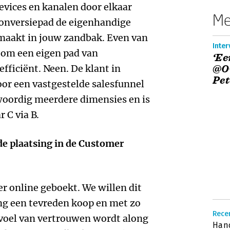
evices en kanalen door elkaar
Me
conversiepad de eigenhandige
 maakt in jouw zandbak. Even van
Inter
 om een eigen pad van
‘Ee
fficiënt. Neen. De klant in
@O
Pet
oor een vastgestelde salesfunnel
oordig meerdere dimensies en is
 C via B.
de plaatsing in de Customer
er online geboekt. We willen dit
ting een tevreden koop en met zo
Rece
voel van vertrouwen wordt along
Han