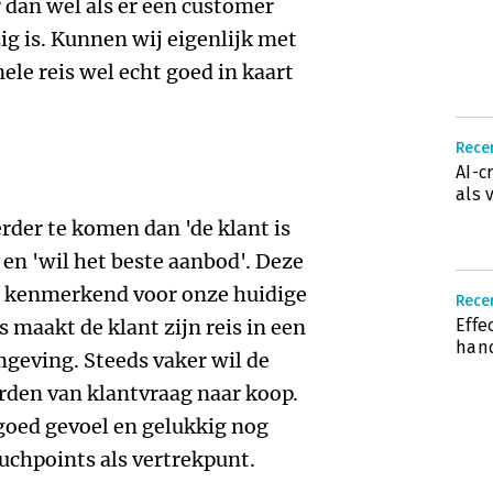
 dan wel als er een customer
ig is. Kunnen wij eigenlijk met
ele reis wel echt goed in kaart
Recen
AI-c
als 
erder te komen dan 'de klant is
r' en 'wil het beste aanbod'. Deze
et kenmerkend voor onze huidige
Rece
maakt de klant zijn reis in een
Effe
han
geving. Steeds vaker wil de
rden van klantvraag naar koop.
goed gevoel en gelukkig nog
uchpoints als vertrekpunt.