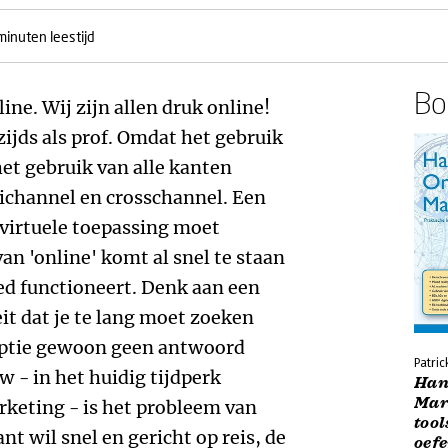
minuten leestijd
Boe
ine. Wij zijn allen druk online!
zijds als prof. Omdat het gebruik
het gebruik van alle kanten
ichannel en crosschannel. Een
 virtuele toepassing moet
van 'online' komt al snel te staan
goed functioneert. Denk aan een
eit dat je te lang moet zoeken
ekoptie gewoon geen antwoord
Patric
 - in het huidig tijdperk
Han
Mark
keting - is het probleem van
tool
nt wil snel en gericht op reis, de
oef