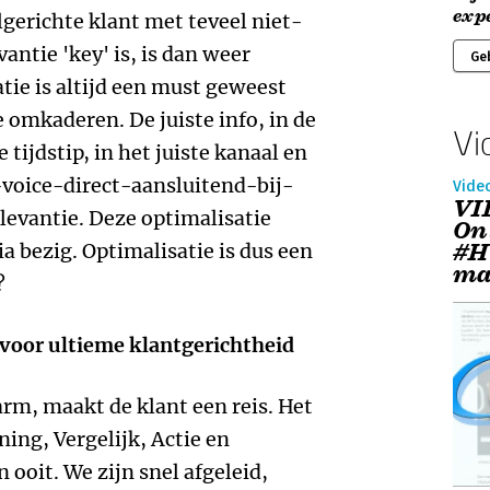
exp
gerichte klant met teveel niet-
antie 'key' is, is dan weer
Ge
tie is altijd een must geweest
e omkaderen. De juiste info, in de
Vi
 tijdstip, in het juiste kanaal en
-voice-direct-aansluitend-bij-
Vide
VI
levantie. Deze optimalisatie
On
#H
a bezig. Optimalisatie is dus een
ma
?
 voor ultieme klantgerichtheid
arm, maakt de klant een reis. Het
ing, Vergelijk, Actie en
 ooit. We zijn snel afgeleid,