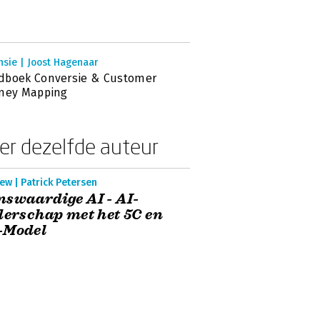
nsie | Joost Hagenaar
dboek Conversie & Customer
rney Mapping
er dezelfde auteur
ew | Patrick Petersen
swaardige AI - AI-
derschap met het 5C en
-Model