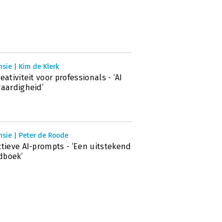
sie | Kim de Klerk
reativiteit voor professionals - ‘AI
vaardigheid’
nsie | Peter de Roode
ctieve AI-prompts - ‘Een uitstekend
dboek’