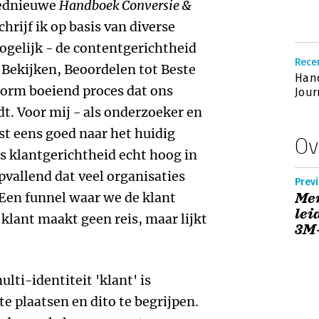
oednieuwe
Handboek Conversie &
rijf ik op basis van diverse
ogelijk - de contentgerichtheid
Rece
, Bekijken, Beoordelen tot Beste
Han
norm boeiend proces dat ons
Jou
t. Voor mij - als onderzoeker en
st eens goed naar het huidig
Ov
ls klantgerichtheid echt hoog in
opvallend dat veel organisaties
Previ
 Een funnel waar we de klant
Men
lei
klant maakt geen reis, maar lijkt
3M
ti-identiteit 'klant' is
e plaatsen en dito te begrijpen.