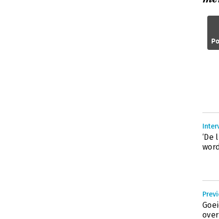
Po
Inte
‘De 
word
Prev
Goei
ove