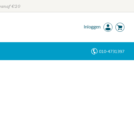
 vanaf €20
Inloggen
010-4731397
Personen
Trefwoorden