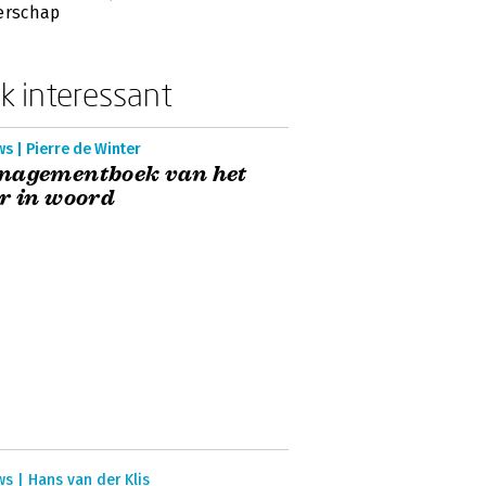
erschap
k interessant
s | Pierre de Winter
nagementboek van het
r in woord
s | Hans van der Klis