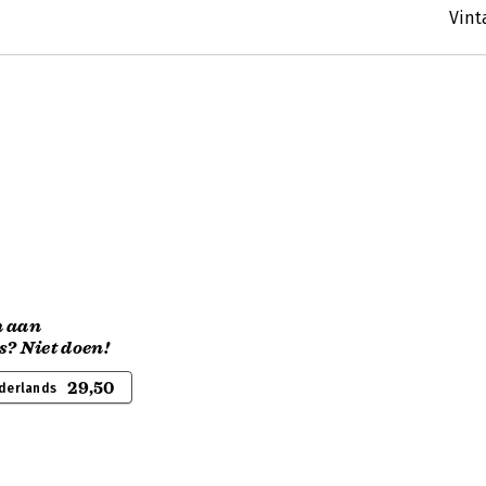
Vint
n aan
s? Niet doen!
29,50
derlands