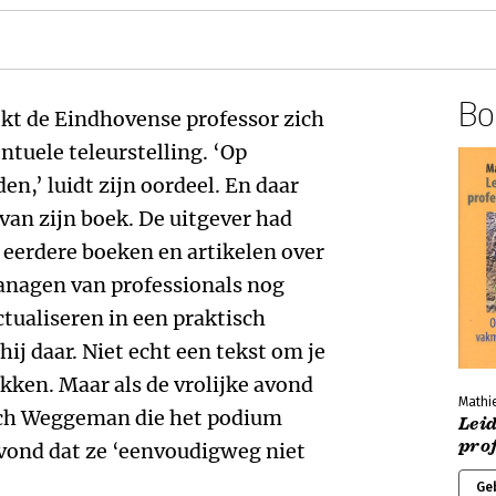
Boe
kt de Eindhovense professor zich
ntuele teleurstelling. ‘Op
den,’ luidt zijn oordeel. En daar
g van zijn boek. De uitgever had
n eerdere boeken en artikelen over
nagen van professionals nog
tualiseren in een praktisch
ij daar. Niet echt een tekst om je
ekken. Maar als de vrolijke avond
Mathi
toch Weggeman die het podium
Lei
prof
 vond dat ze ‘eenvoudigweg niet
Ge