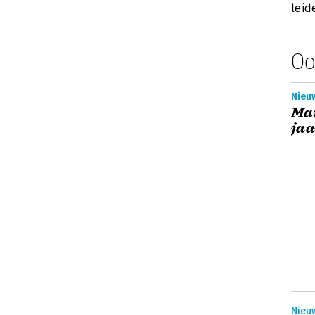
leid
Oo
Nieuw
Ma
jaa
Nieuw