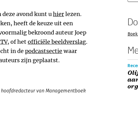
n deze avond kunt u
hier
lezen.
Do
eken, heeft de keuze uit een
voormalig bekroond auteur Joep
Boek 
.TV
, of het
officiële beeldverslag
.
Me
echt in de
podcastsectie
waar
uteurs zijn geplaatst.
Recen
Oli
aan
org
022 hoofdredacteur van Managementboek