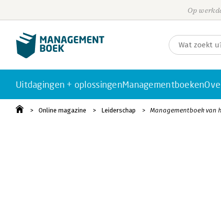
Op werkda
Uitdagingen + oplossingen
Managementboeken
Ove
Online magazine
Leiderschap
Managementboek van he