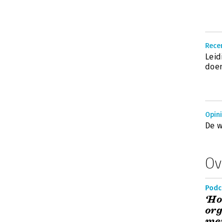
Recen
Leid
doe
Opini
De w
Ov
Podc
‘Ho
org
men