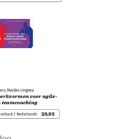
ers, Marijke Lingsma
werkvormen voor agile-
n teamcoaching
29,95
perback | Nederlands
deo