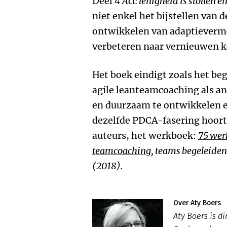
Deel 4
Act: lenigheid is stollen e
niet enkel het bijstellen van
ontwikkelen van adaptievermo
verbeteren naar vernieuwen k
Het boek eindigt zoals het be
agile leanteamcoaching als an
en duurzaam te ontwikkelen e
dezelfde PDCA-fasering hoort 
auteurs, het werkboek:
75 wer
teamcoaching
, teams begeleiden
(2018).
Over Aty Boers
Aty Boers is d