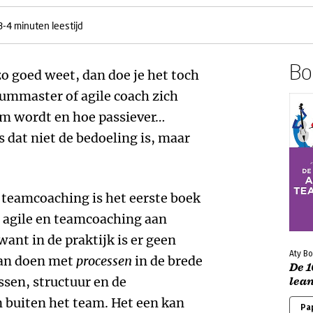
3-4 minuten leestijd
Boe
 zo goed weet, dan doe je het toch
rummaster of agile coach zich
am wordt en hoe passiever…
s dat niet de bedoeling is, maar
n teamcoaching is het eerste boek
, agile en teamcoaching aan
want in de praktijk is er geen
Aty Bo
van doen met
processen
in de brede
De 1
sen, structuur en de
lea
n buiten het team. Het een kan
Pa