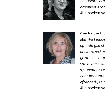
Boulevard, or
organisatiecoa
Alle boeken v
Over Marijke Li
Marijke Lingsm
opleidingsinst
mastercoachop
gezien als too
van diverse su
systeemdenker 
naar het grote
afzonderlijke 
Alle boeken v