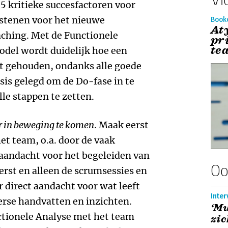
 kritieke succesfactoren voor
kstenen voor het nieuwe
Book
At
ching. Met de Functionele
pr
te
model wordt duidelijk hoe een
dt gehouden, ondanks alle goede
sis gelegd om de Do-fase in te
le stappen te zetten.
or in beweging te komen
. Maak eerst
et team, o.a. door de vaak
aandacht voor het begeleiden van
Oo
erst en alleen de scrumsessies en
direct aandacht voor wat leeft
Inter
verse handvatten en inzichten.
‘M
tionele Analyse met het team
zic