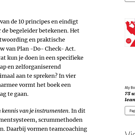
van de 10 principes en eindigt
 de begeleider betekenen. Het
ntwoording en praktische
uw van Plan -Do- Check- Act.
t kun je doen in een specifieke
hap en zelforganiserend
maal aan te spreken? In vier
daarmee vormt het boek een
Aty Bo
ag te gaan.
75 
lea
m kennis van je instrumenten
. In dit
Pa
gementsysteem, scrummethoden
ken. Daarbij vormen teamcoaching
Vi