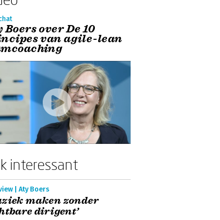
chat
y Boers over De 10
incipes van agile-lean
amcoaching
k interessant
view | Aty Boers
uziek maken zonder
htbare dirigent’