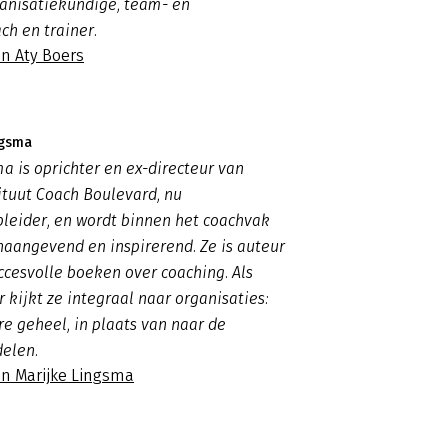
ganisatiekundige, team- en
ch en trainer.
an Aty Boers
ngsma
a is oprichter en ex-directeur van
ituut Coach Boulevard, nu
leider, en wordt binnen het coachvak
naangevend en inspirerend. Ze is auteur
ccesvolle boeken over coaching. Als
kijkt ze integraal naar organisaties:
re geheel, in plaats van naar de
delen.
an Marijke Lingsma