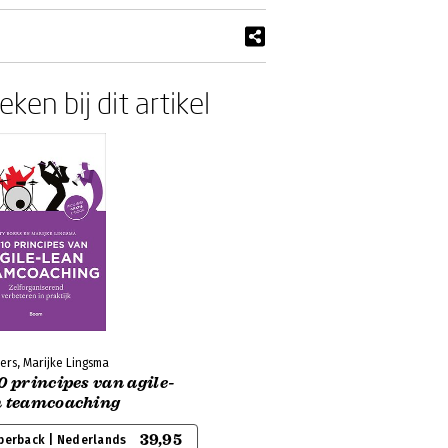
ken bij dit artikel
ers, Marijke Lingsma
0 principes van agile-
n teamcoaching
39,95
perback | Nederlands