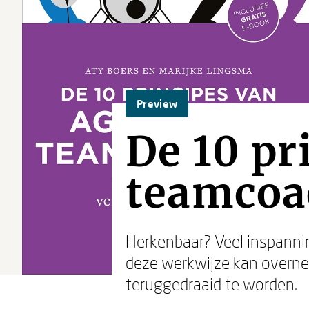
Preview
De 10 pr
teamcoa
Herkenbaar? Veel inspannin
deze werkwijze kan overnem
teruggedraaid te worden.