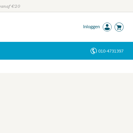
 vanaf €20
Inloggen
010-4731397
Personen
Trefwoorden