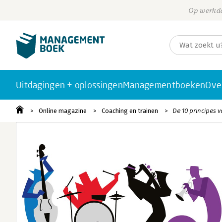
Op werkda
Uitdagingen + oplossingen
Managementboeken
Ove
Online magazine
Coaching en trainen
De 10 principes 