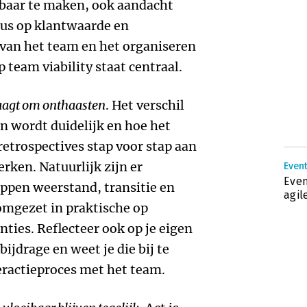
baar te maken, ook aandacht
cus op klantwaarde en
van het team en het organiseren
team viability staat centraal.
aagt om onthaasten
. Het verschil
en wordt duidelijk en hoe het
retrospectives stap voor stap aan
ken. Natuurlijk zijn er
Event
Even
ppen weerstand, transitie en
agil
omgezet in praktische op
ties. Reflecteer ook op je eigen
bijdrage en weet je die bij te
teractieproces met het team.