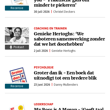
minder te piekeren’
Recensie
30 juli 2026
Christel Deckers
COACHING EN TRAINEN
Genieke Hertoghs: ‘We
saboteren samenwerking zonder
dat we het doorhebben’
Podcast
2 juli 2026
Genieke Hertoghs
PSYCHOLOGIE
Groter dan ik - Een boek dat
uitnodigt tot een bredere blik
23 juni 2026
Danny Mullenders
Recensie
LEIDERSCHAP
My Boss is A Moron - ‘Geeft taal