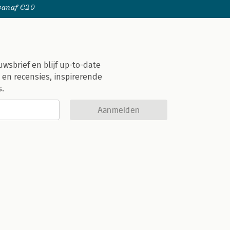
 vanaf €20
uwsbrief en blijf up-to-date
 en recensies, inspirerende
s.
Aanmelden