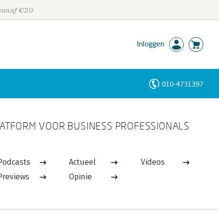
 vanaf €20
Inloggen
010-4731397
Personen
ATFORM VOOR BUSINESS PROFESSIONALS
Trefwoorden
Podcasts
Actueel
Videos
Previews
Opinie