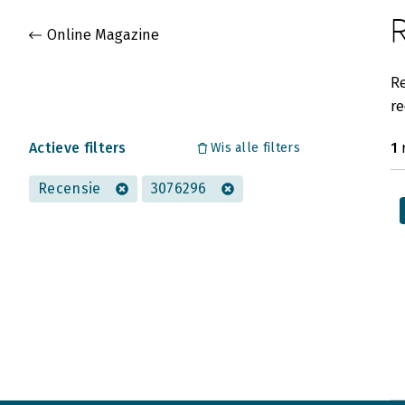
Gevonden artikelen
Online Magazine
Re
re
Actieve filters
1
r
Wis alle filters
Recensie
3076296