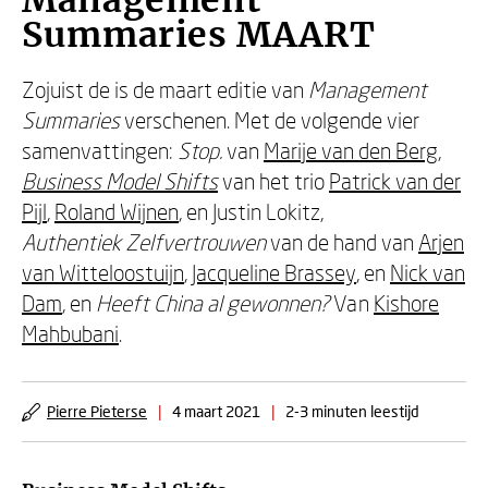
Management
Summaries MAART
Zojuist de is de maart editie van
Management
Summaries
verschenen. Met de volgende vier
samenvattingen:
Stop.
van
Marije van den Berg
,
Business Model Shifts
van het trio
Patrick van der
Pijl
,
Roland Wijnen
, en Justin Lokitz,
Authentiek Zelfvertrouwen
van de hand van
Arjen
van Witteloostuijn
,
Jacqueline Brassey
, en
Nick van
Dam
, en
Heeft China al gewonnen?
Van
Kishore
Mahbubani
.
Pierre Pieterse
|
4 maart 2021
|
2-3 minuten leestijd