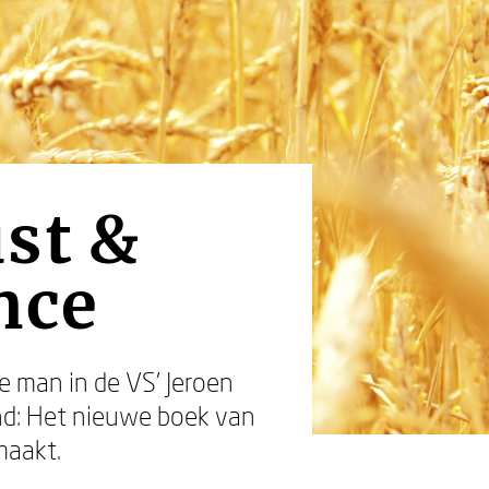
st &
nce
e man in de VS’ Jeroen
nd: Het nieuwe boek van
maakt.