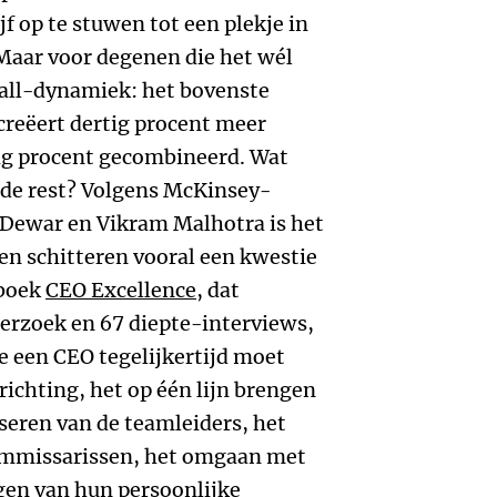
f op te stuwen tot een plekje in
Maar voor degenen die het wél
-all-dynamiek: het bovenste
reëert dertig procent meer
ig procent gecombineerd. Wat
 de rest? Volgens McKinsey-
n Dewar en Vikram Malhotra is het
en schitteren vooral een kwestie
 boek
CEO Excellence
, dat
erzoek en 67 diepte-interviews,
e een CEO tegelijkertijd moet
richting, het op één lijn brengen
iseren van de teamleiders, het
ommissarissen, het omgaan met
gen van hun persoonlijke