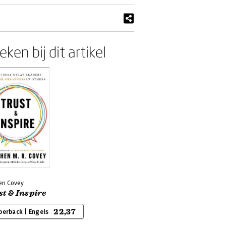
ken bij dit artikel
en Covey
t & Inspire
22,37
perback | Engels