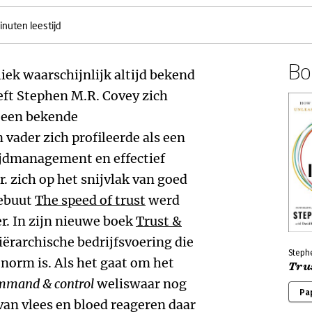
inuten leestijd
Boe
iek waarschijnlijk altijd bekend
eeft Stephen M.R. Covey zich
 een bekende
ader zich profileerde als een
tijdmanagement en effectief
r. zich op het snijvlak van goed
debuut
The speed of trust
werd
r. In zijn nieuwe boek
Trust &
iërarchische bedrijfsvoering die
Steph
 norm is. Als het gaat om het
Trus
mmand & control
weliswaar nog
Pa
an vlees en bloed reageren daar