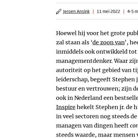
Jeroen Ansink
|
11 mei 2022
|
4-5 m
Hoewel hij voor het grote publ
zal staan als ‘
de zoon van
’, h
inmiddels ook ontwikkeld tot
managementdenker. Waar zijn v
autoriteit op het gebied van 
leiderschap, begeeft Stephen j
bestuur en vertrouwen; zijn 
ook in Nederland een bestselle
Inspire
hekelt Stephen jr. de h
in veel sectoren nog steeds de
managen van dingen heeft
co
steeds waarde, maar mensen v