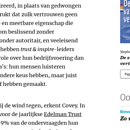
ireerd, in plaats van gedwongen
drukt dat zulk vertrouwen geen
de en meetbare eigenschap die
 om beslissend zonder
nder autoritair, en veeleisend
e hebben
trust & inspire
-leiders
Steph
ole over hun bedrijfsvoering dan
De 
ver
a’s: hun mensen luisteren
ndere keus hebben, maar juist
Pa
lf hebben gemaakt.
Oo
 de wind tegen, erkent Covey. In
Nieu
voor de jaarlijkse
Edelman Trust
Zo 
 59% van de ondervraagden hun