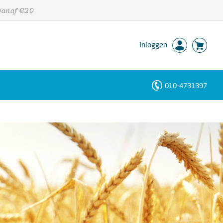
 vanaf €20
Inloggen
010-4731397
Personen
Trefwoorden