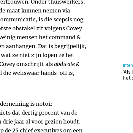
vertrouwen. Onder thuiswerkers,
r de maat kunnen nemen via
ommunicatie, is die scepsis nog
otste obstakel zit volgens Covey
r weinig mensen het command &
n aanhangen. Dat is begrijpelijk,
 wat ze niet zijn lopen ze het
 Covey omschrijft als
abdicate &
Inter
‘Als
 die weliswaar hands-off is,
het 
nderneming is notoir
niets dat dertig procent van de
drie jaar al voor gezien houdt.
op de 25 chief executives om een