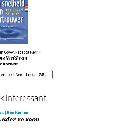
en Covey, Rebecca Merrill
snelheid van
trouwen
25,-
perback | Nederlands
k interessant
ws | Ben Kuiken
vader zo zoon