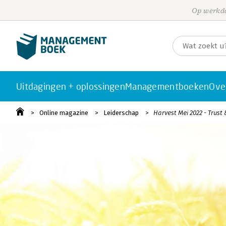
Op werkda
Uitdagingen + oplossingen
Managementboeken
Ove
Online magazine
Leiderschap
Harvest Mei 2022 - Trust