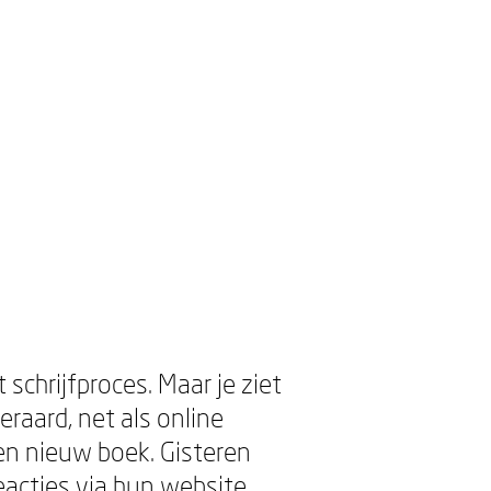
chrijfproces. Maar je ziet
raard, net als online
en nieuw boek. Gisteren
eacties via hun website