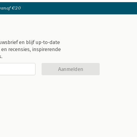
 vanaf €20
uwsbrief en blijf up-to-date
 en recensies, inspirerende
s.
Aanmelden