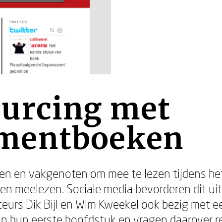
urcing met
mentboeken
en en vakgenoten om mee te lezen tijdens het s
 meelezen. Sociale media bevorderen dit uite
teurs Dik Bijl en Wim Kweekel ook bezig met e
van hun eerste hoofdstuk en vragen daarover r