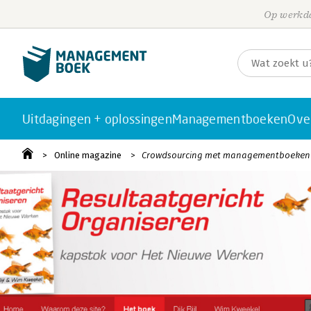
Op werkda
Uitdagingen + oplossingen
Managementboeken
Ove
Online magazine
Crowdsourcing met managementboeken