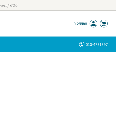
 vanaf €20
Inloggen
010-4731397
Personen
Trefwoorden