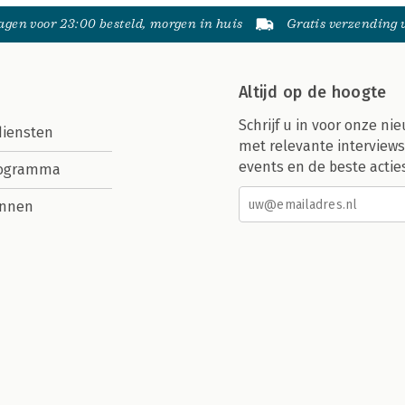
gen voor 23:00 besteld, morgen in huis
Gratis verzending
Altijd op de hoogte
Schrijf u in voor onze nie
diensten
met relevante interviews
events en de beste actie
rogramma
nnen