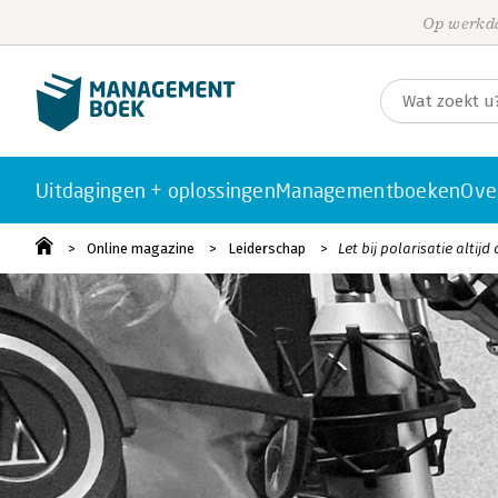
Op werkda
Uitdagingen + oplossingen
Managementboeken
Ove
Online magazine
Leiderschap
Let bij polarisatie altij