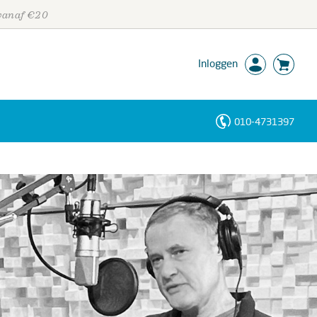
 vanaf €20
Inloggen
010-4731397
Personen
Trefwoorden