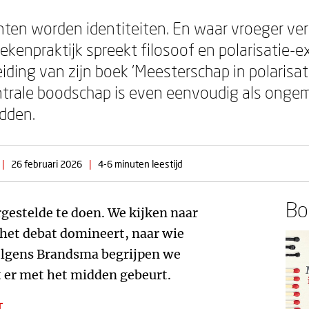
en worden identiteiten. En waar vroeger vers
kenpraktijk spreekt filosoof en polarisatie-
eiding van zijn boek 'Meesterschap in polarisa
entrale boodschap is even eenvoudig als ongemak
idden.
|
26 februari 2026
|
4-6 minuten leestijd
Boe
gestelde te doen. We kijken naar
 het debat domineert, naar wie
volgens Brandsma begrijpen we
t er met het midden gebeurt.
T