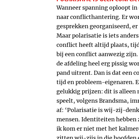
Wanneer spanning oploopt in o
naar conflicthantering. Er w
gesprekken georganiseerd, er 
Maar polarisatie is iets ande
conflict heeft altijd plaats, t
bij een conflict aanwezig zij
de afdeling heel erg pissig wo
pand uitrent. Dan is dat een co
tijd en probleem-eigenaren. En
gelukkig prijzen: dit is alleen
speelt, volgens Brandsma, im
af: ‘Polarisatie is wij-zij-den
mensen. Identiteiten hebben zi
ik kom er niet met het kalme
zitten wij-zijs in die hoofden 