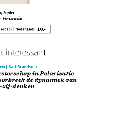
hy Snyder
 tirannie
10,-
perback | Nederlands
k interessant
iew | Bart Brandsma
sterschap in Polarisatie
oorbreek de dynamiek van
-zij-denken