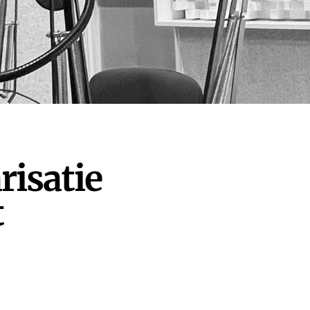
arisatie
t