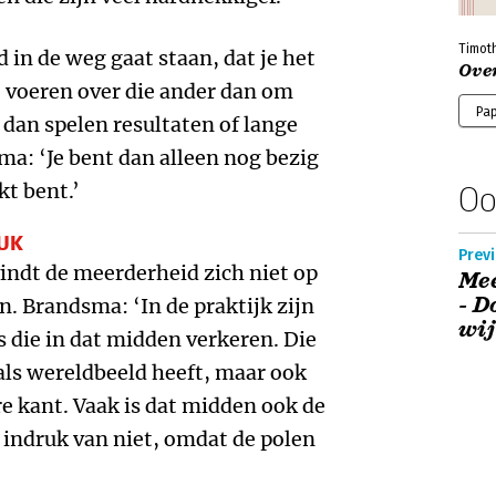
Timot
 in de weg gaat staan, dat je het
Over
e voeren over die ander dan om
Pa
, dan spelen resultaten of lange
ma: ‘Je bent dan alleen nog bezig
t bent.’
Oo
RUK
Prev
vindt de meerderheid zich niet op
Mee
- D
n. Brandsma: ‘In de praktijk zijn
wij
 die in dat midden verkeren. Die
als wereldbeeld heeft, maar ook
re kant. Vaak is dat midden ook de
 indruk van niet, omdat de polen