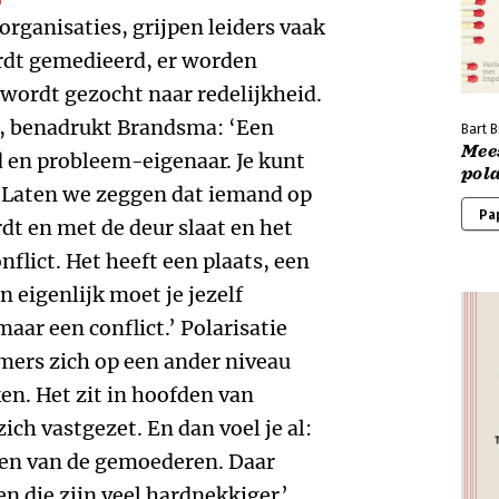
rganisaties, grijpen leiders vaak
ordt gemedieerd, er worden
wordt gezocht naar redelijkheid.
rs, benadrukt Brandsma: ‘Een
Bart 
Mee
ijd en probleem-eigenaar. Je kunt
pola
n. Laten we zeggen dat iemand op
Pa
rdt en met de deur slaat en het
nflict. Het heeft een plaats, een
 eigenlijk moet je jezelf
 maar een conflict.’ Polarisatie
mers zich op een ander niveau
ken. Het zit in hoofden van
ch vastgezet. En dan voel je al:
ren van de gemoederen. Daar
en die zijn veel hardnekkiger.’