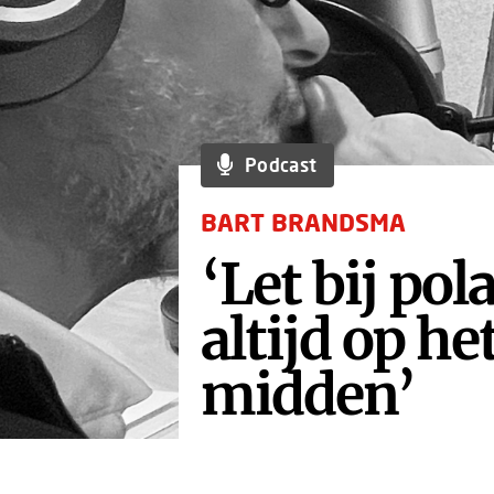
Podcast
BART BRANDSMA
‘Let bij pol
altijd op he
midden’