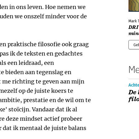
nden in ons leven. Hoe nemen we
ouden we onszelf minder voor de
Mark T
DRIV
min
en praktische filosofie ook graag
Ge
f pas ik de teksten en gedachtes
als een leidraad, een
Me
e bieden aan tegenslag en
 me richting te geven aan mijn
Acht
ezelf op de juiste koers te
De 
fil
mbitie, prestatie en de wil om te
e' stoïcijn. Vandaar dat ik al
re deze mindset actief probeer
r dat ik mentaal de juiste balans