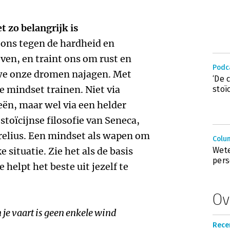
 zo belangrijk is
 ons tegen de hardheid en
ven, en traint ons om rust en
Podc
 we onze dromen najagen. Met
‘De 
e mindset trainen. Niet via
stoïc
eën, maar wel via een helder
toïcijnse filosofie van Seneca,
relius. Een mindset als wapen om
Colu
 situatie. Zie het als de basis
Wete
pers
 helpt het beste uit jezelf te
Ov
n je vaart is geen enkele wind
Recen