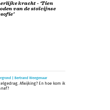
erlijke kracht - ‘Tien
oden van de stoïcijnse
osofie’
ergrond | Bertrand Weegenaar
telgedrag. Afwijking? En hoe kom ik
anaf?