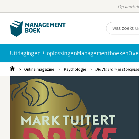
Op werkda
Uitdagingen + oplossingen
Managementboeken
Ove
Online magazine
Psychologie
DRIVE: Train je stoïcijn