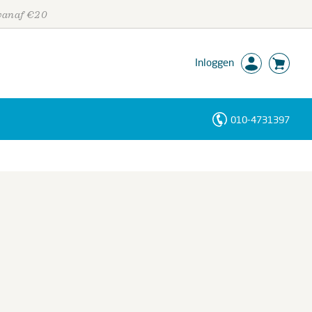
 vanaf €20
Inloggen
010-4731397
Personen
Trefwoorden