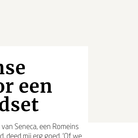
nse
or een
dset
en van Seneca, een Romeins
d, deed mij erg goed. 'Of we