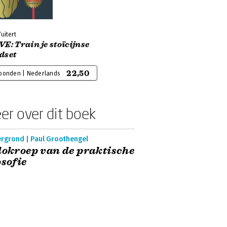
uitert
E: Train je stoïcijnse
dset
22,50
bonden | Nederlands
er over dit boek
ergrond | Paul Groothengel
lokroep van de praktische
osofie