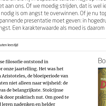
iet aan ons. Of we moedig strijden, dat is wel 
e nodig is om angst te overwinnen. Of je nu t
 spannende presentatie moet geven: in hogedruks
gst. Een karakterwaarde als moed is daarom b
uten leestijd
Boe
nse filosofie ontstond in
r onze jaartelling. Het was het
n Aristoteles, de bloeiperiode van
hten niet alleen naar wijsheid: de
as de belangrijkste. Stoïcijnse
ok door praktisch nut. Om goed te
 leren nadenken en helder