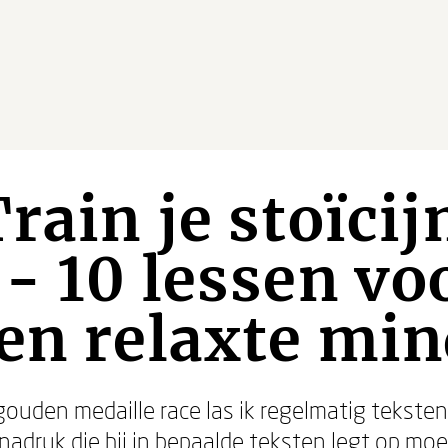
rain je stoïcij
- 10 lessen vo
en relaxte min
gouden medaille race las ik regelmatig tekst
nadruk die hij in bepaalde teksten legt op moe