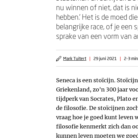
nu winnen of niet, dat is n
hebben.' Het is de moed di
belangrijke race, of je een
sprake van een vorm van an
Mark Tuitert
|
29 juni 2021
|
2-3 min
Seneca is een stoïcijn. Stoïcij
Griekenland, zo'n 300 jaar voo
tijdperk van Socrates, Plato e
de filosofie. De stoïcijnen zoc
vraag hoe je goed kunt leven w
filosofie kenmerkt zich dan o
kunnen leven moeten we goed