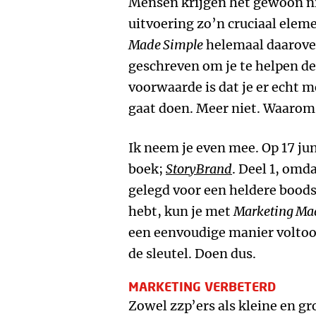
Mensen krijgen het gewoon ni
uitvoering zo’n cruciaal eleme
Made Simple
helemaal daarover
geschreven om je te helpen de 
voorwaarde is dat je er echt 
gaat doen. Meer niet. Waarom d
Ik neem je even mee. Op 17 jun
boek;
StoryBrand
. Deel 1, omd
gelegd voor een heldere bood
hebt, kun je met
Marketing Ma
een eenvoudige manier voltooi
de sleutel. Doen dus.
MARKETING VERBETERD
Zowel zzp’ers als kleine en g