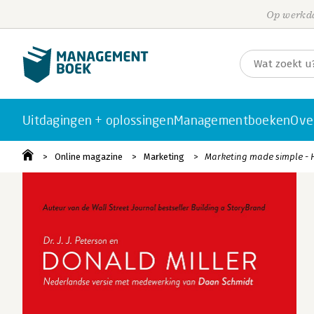
Op werkda
Uitdagingen + oplossingen
Managementboeken
Ove
Online magazine
Marketing
Marketing made simple - H