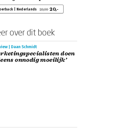
20,-
perback | Nederlands
29,99
er over dit boek
view | Daan Schmidt
rketingspecialisten doen
eens onnodig moeilijk’