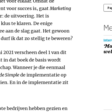
et voor elkaar. Omdat de
nt voor succes is, gaat
Marketing
Pa
: de uitvoering. Het is
klus te klaren. De enige
Me
mee aan de slag gaat. Het gewoon
urf ik dat zo stellig te beweren?
Inter
‘Ma
wel
i 2021 verscheen deel 1 van dit
at in dat boek de basis wordt
schap. Wanneer je die eenmaal
de Simple
de implementatie op
en. En in de implementatie zit
rote bedrijven hebben gezien en