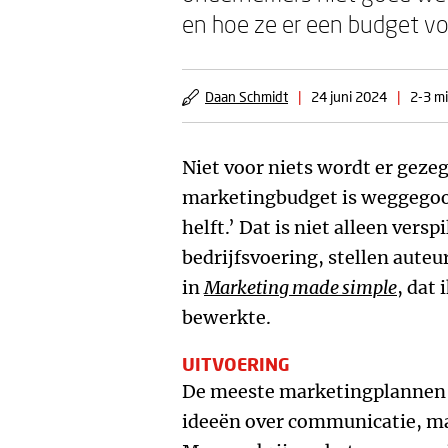
en hoe ze er een budget vo
Daan Schmidt
|
24 juni 2024
|
2-3 mi
Niet voor niets wordt er gezegd
marketingbudget is weggegooid
helft.’ Dat is niet alleen vers
bedrijfsvoering, stellen auteur
in
Marketing made simple
, dat
bewerkte.
UITVOERING
De meeste marketingplannen h
ideeën over communicatie, maa