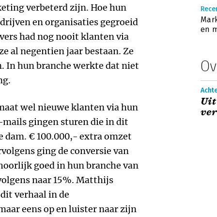
eting verbeterd zijn. Hoe hun
Rece
Mark
drijven en organisaties gegroeid
en m
vers had nog nooit klanten via
ze al negentien jaar bestaan. Ze
Ov
n. In hun branche werkte dat niet
ng.
Acht
Uit
lmaat wel nieuwe klanten via hun
ver
mails gingen sturen die in dit
e dam. € 100.000,- extra omzet
rvolgens ging de conversie van
hoorlijk goed in hun branche van
volgens naar 15%. Matthijs
dit verhaal in de
aar eens op en luister naar zijn