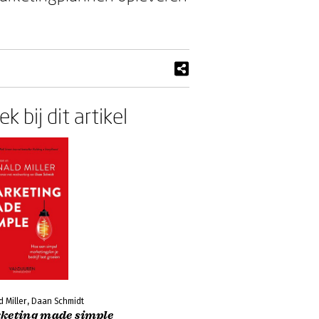
k bij dit artikel
 Miller, Daan Schmidt
keting made simple