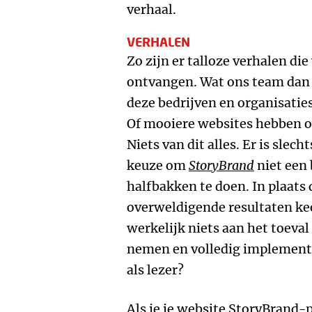
verhaal.
VERHALEN
Zo zijn er talloze verhalen di
ontvangen. Wat ons team dan i
deze bedrijven en organisaties
Of mooiere websites hebben o
Niets van dit alles. Er is slech
keuze om
StoryBrand
niet een 
halfbakken te doen. In plaat
overweldigende resultaten kee
werkelijk niets aan het toeval
nemen en volledig implemente
als lezer?
Als je je website StoryBrand-