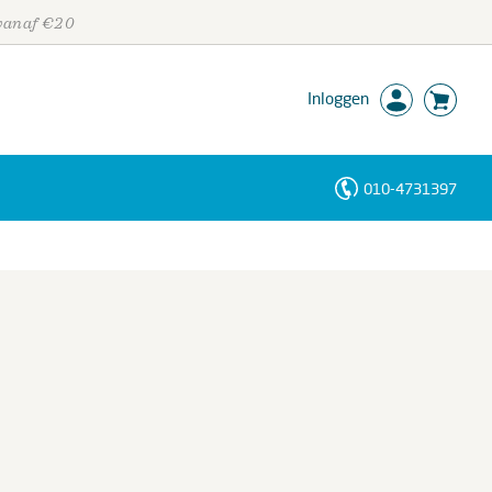
 vanaf €20
Inloggen
010-4731397
Personen
Trefwoorden