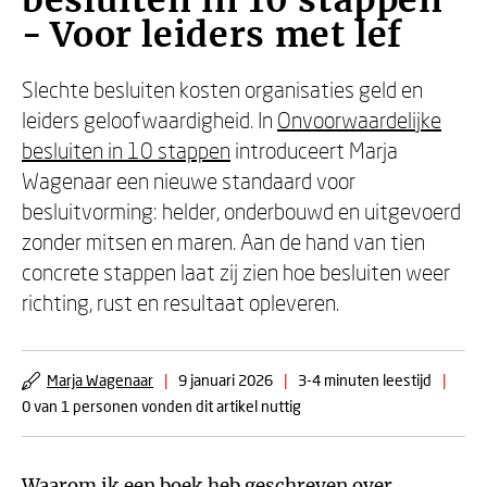
besluiten in 10 stappen
- Voor leiders met lef
Slechte besluiten kosten organisaties geld en
leiders geloofwaardigheid. In
Onvoorwaardelijke
besluiten in 10 stappen
introduceert Marja
Wagenaar een nieuwe standaard voor
besluitvorming: helder, onderbouwd en uitgevoerd
zonder mitsen en maren. Aan de hand van tien
concrete stappen laat zij zien hoe besluiten weer
richting, rust en resultaat opleveren.
Marja Wagenaar
|
9 januari 2026
|
3-4 minuten leestijd
|
0 van 1 personen vonden dit artikel nuttig
Waarom ik een boek heb geschreven over