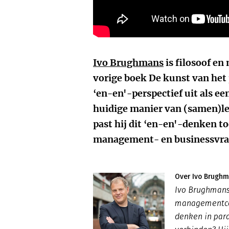
Ivo Brughmans
is filosoof e
vorige boek De kunst van het 
‘en-en'-perspectief uit als ee
huidige manier van (samen)le
past hij dit ‘en-en'-denken t
management- en businessvra
Over Ivo Brugh
Ivo Brughmans 
managementcon
denken in par