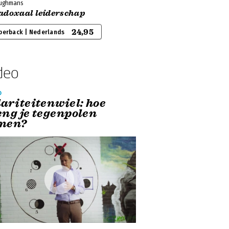
rughmans
adoxaal leiderschap
24,95
perback | Nederlands
deo
o
lariteitenwiel: hoe
eng je tegenpolen
men?