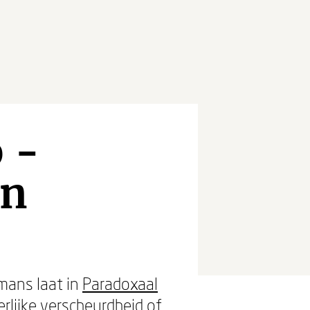
 -
en
mans laat in
Paradoxaal
rlijke verscheurdheid of