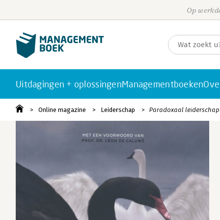
Op werkda
Uitdagingen + oplossingen
Managementboeken
Ove
Online magazine
Leiderschap
Paradoxaal leiderschap