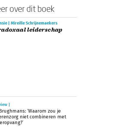
er over dit boek
sie | Mireille Schrijnemaekers
radoxaal leiderschap
view |
 Brughmans: ‘Waarom zou je
erenzorg niet combineren met
eropvang?’