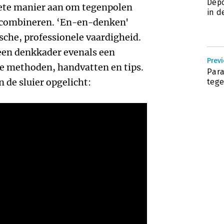
Depo
rete manier aan om tegenpolen
in d
e combineren. ‘En-en-denken'
ische, professionele vaardigheid.
 een denkkader evenals een
Previ
e methoden, handvatten en tips.
Para
n de sluier opgelicht:
tege