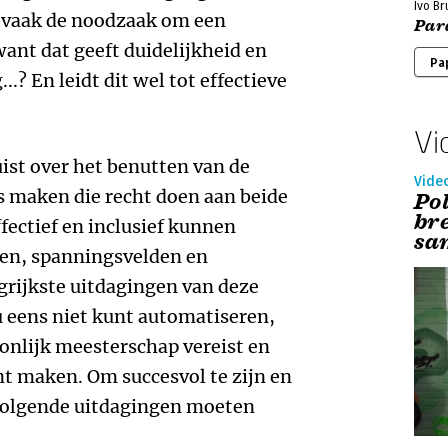
Ivo B
j vaak de noodzaak om een
Par
ant dat geeft duidelijkheid en
Pa
..? En leidt dit wel tot effectieve
Vi
uist over het benutten van de
Vide
s maken die recht doen aan beide
Po
br
fectief en inclusief kunnen
sa
en, spanningsvelden en
grijkste uitdagingen van deze
 nu eens niet kunt automatiseren,
oonlijk meesterschap vereist en
nt maken. Om succesvol te zijn en
e volgende uitdagingen moeten