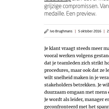
grijzige compromissen. Van 
medaille. Een preview.
Ivo Brughmans
|
5 oktober 2016
|
2
Je klant vraagt steeds meer m
vooral werken volgens gestand
dat je teamleden zich strikt h
procedures, maar ook dat ze l
wilt snelheid maken in je vera
stakeholders betrekken. Je wi
duurzaam omgaan met mens e
Je wordt als leider, manager e
geconfronteerd met het spann