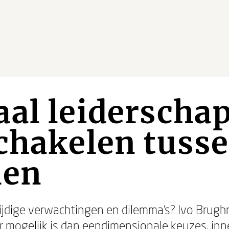
al leiderschap
chakelen tuss
len
ijdige verwachtingen en dilemma’s? Ivo Brugh
r mogelijk is dan eendimensionale keuzes, inne