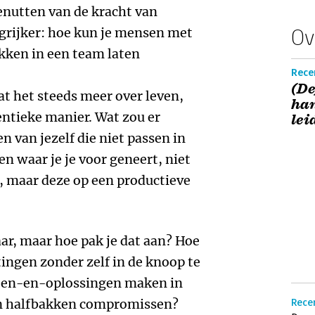
nutten van de kracht van
ngrijker: hoe kun je mensen met
Ov
kken in een team laten
Recen
(De
t het steeds meer over leven,
han
ntieke manier. Wat zou er
lei
n van jezelf die niet passen in
en waar je je voor geneert, niet
 maar deze op een productieve
aar, maar hoe pak je dat aan? Hoe
tingen zonder zelf in de knoop te
e en-en-oplossingen maken in
 in halfbakken compromissen?
Rece