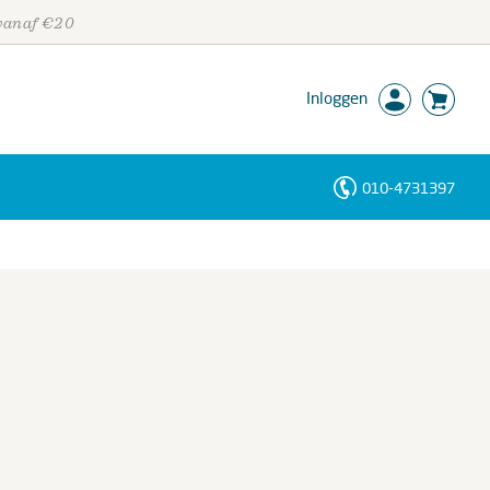
 vanaf €20
Inloggen
010-4731397
Personen
Trefwoorden