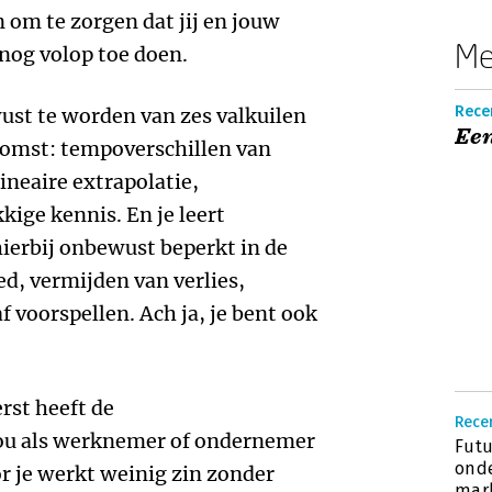
 om te zorgen dat jij en jouw
Me
 nog volop toe doen.
Recen
wust te worden van zes valkuilen
Een
komst: tempoverschillen van
ineaire extrapolatie,
kige kennis. En je leert
ierbij onbewust beperkt in de
, vermijden van verlies,
 voorspellen. Ach ja, je bent ook
rst heeft de
Recen
ou als werknemer of ondernemer
Futu
ond
r je werkt weinig zin zonder
mar