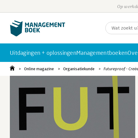
Op werkda
Uitdagingen + oplossingen
Managementboeken
Ove
Online magazine
Organisatiekunde
Futureproof - Creë