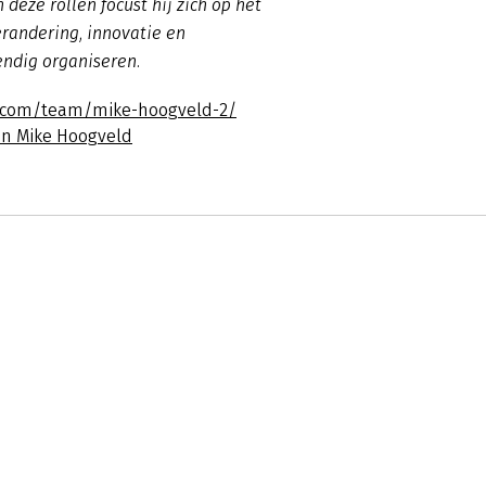
 deze rollen focust hij zich op het
erandering, innovatie en
ndig organiseren.
d.com/team/mike-hoogveld-2/
an Mike Hoogveld