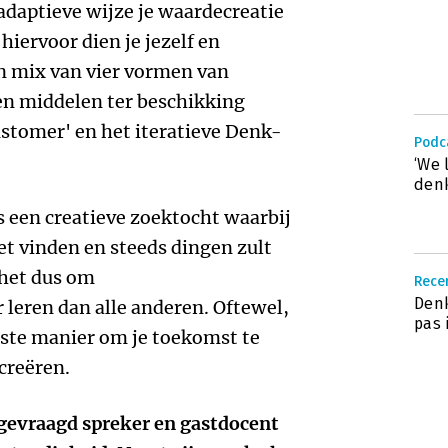
 adaptieve wijze je waardecreatie
hiervoor dien je jezelf en
n mix van vier vormen van
en middelen ter beschikking
customer' en het iteratieve Denk-
Podc
‘We 
denk
is een creatieve zoektocht waarbij
et vinden en steeds dingen zult
 het dus om
Recen
Denk
leren dan alle anderen. Oftewel,
pas 
ste manier om je toekomst te
 creëren.
lgevraagd spreker en gastdocent