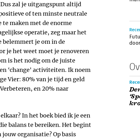
Dus zal je uitgangspunt altijd
positieve of ten minste neutrale
je te maken met de enorme
Recen
gelijkse operatie, zeg maar het
Futu
ie belemmert je om in de
door
or je het weet moet je renoveren
om is het nodig om de juiste
Ov
 en ‘change' activiteiten. Ik noem
ge Vier: 80% van je tijd en geld
Rece
 Verbeteren, en 20% naar
Den
‘Sp
kro
elkaar? In het boek bied ik je een
e balans te bereiken. Het begint
en jouw organisatie? Op basis