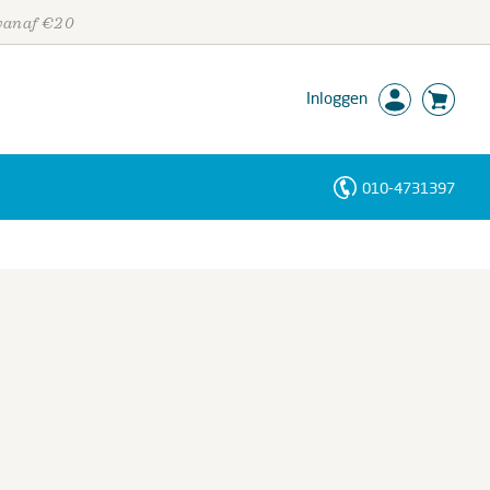
 vanaf €20
Inloggen
010-4731397
Personen
Trefwoorden