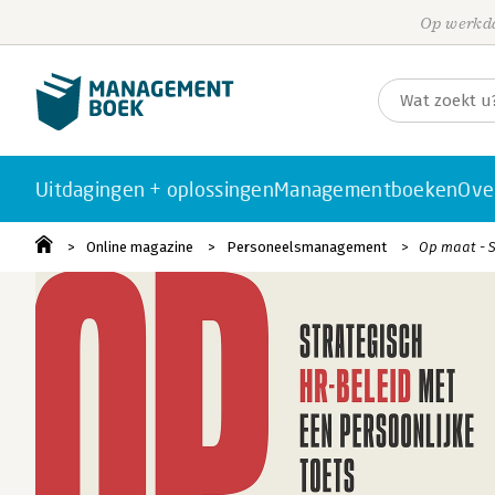
Op werkda
Uitdagingen + oplossingen
Managementboeken
Ove
Online magazine
Personeelsmanagement
Op maat - S