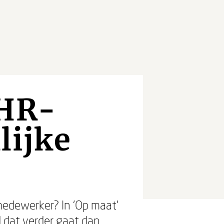
 HR-
lijke
medewerker? In ‘Op maat’
 dat verder gaat dan