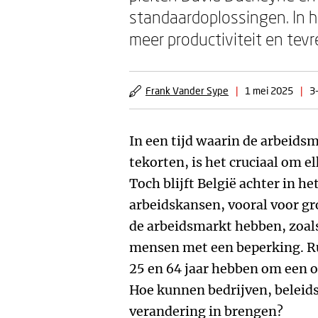
standaardoplossingen. In h
meer productiviteit en te
Frank Vander Sype
|
1 mei 2025
|
3
In een tijd waarin de arbeids
tekorten, is het cruciaal om el
Toch blijft België achter in he
arbeidskansen, vooral voor gr
de arbeidsmarkt hebben, zoal
mensen met een beperking. R
25 en 64 jaar hebben om een 
Hoe kunnen bedrijven, beleid
verandering in brengen?