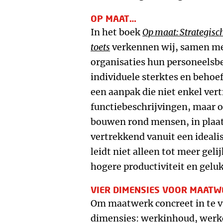
OP MAAT…
In het boek
Op maat: Strategisc
toets
verkennen wij, samen me
organisaties hun personeelsb
individuele sterktes en behoe
een aanpak die niet enkel ver
functiebeschrijvingen, maar 
bouwen rond mensen, in plaa
vertrekkend vanuit een ideali
leidt niet alleen tot meer gel
hogere productiviteit en gel
VIER DIMENSIES VOOR MAATW
Om maatwerk concreet in te vu
dimensies: werkinhoud, werko