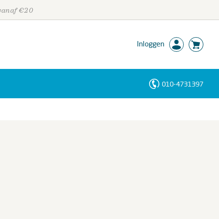
 vanaf €20
Inloggen
010-4731397
Personen
Trefwoorden