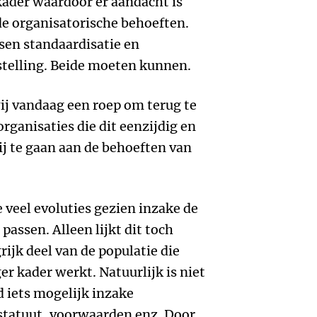
kader waardoor er aandacht is
 de organisatorische behoeften.
en standaardisatie en
enstelling. Beide moeten kunnen.
wij vandaag een roep om terug te
rganisaties die dit eenzijdig en
ij te gaan aan de behoeften van
e veel evoluties gezien inzake de
assen. Alleen lijkt dit toch
rijk deel van de populatie die
r kader werkt. Natuurlijk is niet
jd iets mogelijk inzake
 statuut, voorwaarden enz. Door