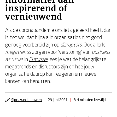
informatief dan
inspirerend of
vernieuwend
Als de coronapandemie ons iets geleerd heeft, dan
is het wel dat bijna alle organisaties niet goed
genoeg voorbereid zijn op
disruptors.
Ook allerlei
megatrends
zorgen voor ‘verstoring’ van
business
as usual
. In
Futurize!
lees je wat de belangrijkste
megatrends en disruptors zijn en hoe jouw
organisatie daarop kan reageren en nieuwe
kansen kan benutten.
Sjors van Leeuwen
|
29 juni 2021
|
3-4 minuten leestijd