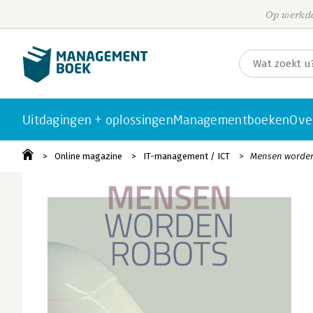
Op werkda
Uitdagingen + oplossingen
Managementboeken
Ove
Online magazine
IT-management / ICT
Mensen worden 