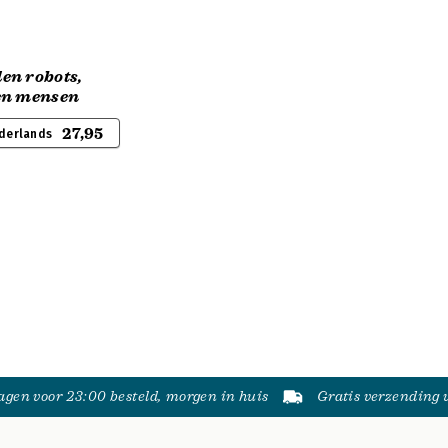
en robots,
en mensen
27,95
derlands
gen voor 23:00 besteld, morgen in huis
Gratis verzending