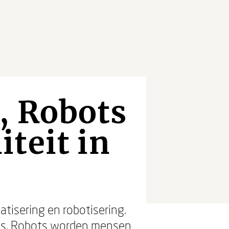
, Robots
teit in
tisering en robotisering.
ots, Robots worden mensen