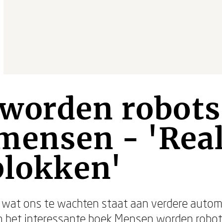
worden robots
ensen - 'Reali
blokken'
er wat ons te wachten staat aan verdere automa
an het interessante boek Mensen worden rob