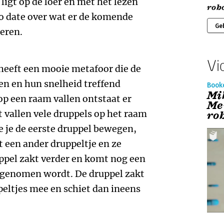
 ligt op de loer en met het lezen
rob
to date over wat er de komende
Ge
eren.
Vi
 heeft een mooie metafoor die de
en en hun snelheid treffend
Book
Mi
op een raam vallen ontstaat er
Me
 vallen vele druppels op het raam
ro
e je de eerste druppel bewegen,
ft een ander druppeltje en ze
ppel zakt verder en komt nog een
pgenomen wordt. De druppel zakt
peltjes mee en schiet dan ineens