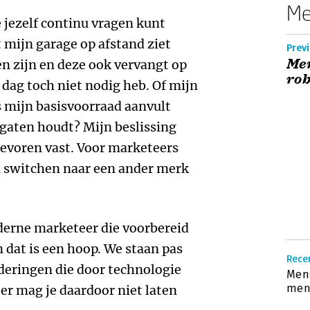
Me
e jezelf continu vragen kunt
at mijn garage op afstand ziet
Previ
Men
n zijn en deze ook vervangt op
ro
 dag toch niet nodig heb. Of mijn
mijn basisvoorraad aanvult
 gaten houdt? Mijn beslissing
 tevoren vast. Voor marketeers
n switchen naar een ander merk
derne marketeer die voorbereid
 dat is een hoop. We staan pas
Recen
deringen die door technologie
Mens
mens
r mag je daardoor niet laten