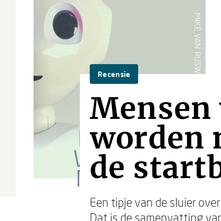
Recensie
Mensen 
worden m
de start
Een tipje van de sluier ov
Dat is de samenvatting v