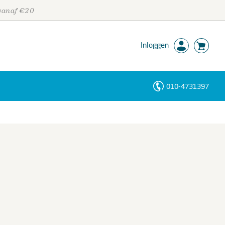
 vanaf €20
Inloggen
010-4731397
Personen
Trefwoorden