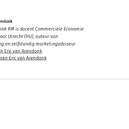
rendonk
donk RM is docent Commerciële Economie
ool Utrecht (HU), auteur van
g en zelfstandig marketingadviseur.
an Eric van Arendonk
 van Eric van Arendonk