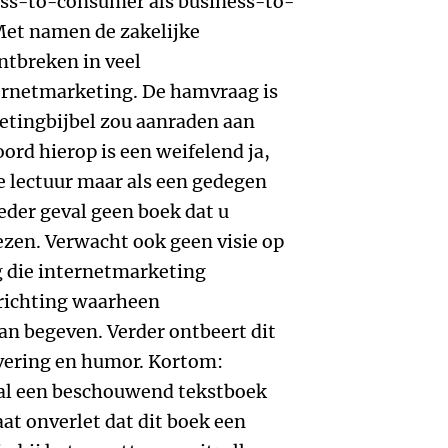
ss-to-consumer als business-to-
Met namen de zakelijke
ntbreken in veel
rnetmarketing. De hamvraag is
etingbijbel zou aanraden aan
ord hierop is een weifelend ja,
de lectuur maar als een gedegen
eder geval geen boek dat u
lezen. Verwacht ook geen visie op
 die internetmarketing
richting waarheen
an begeven. Verder ontbeert dit
ivering en humor. Kortom:
nal een beschouwend tekstboek
aat onverlet dat dit boek een