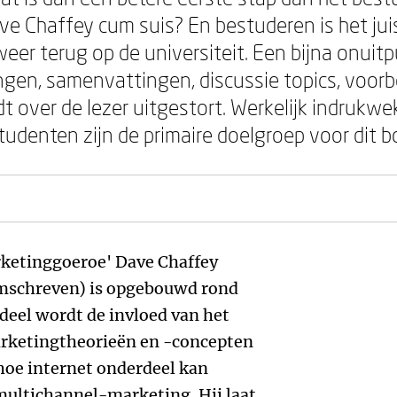
ve Chaffey cum suis? En bestuderen is het jui
eer terug op de universiteit. Een bijna onuit
en, samenvattingen, discussie topics, voor
dt over de lezer uitgestort. Werkelijk indrukw
denten zijn de primaire doelgroep voor dit b
rketinggoeroe' Dave Chaffey
 omschreven) is opgebouwd rond
 deel wordt de invloed van het
marketingtheorieën en -concepten
 hoe internet onderdeel kan
multichannel-marketing. Hij laat