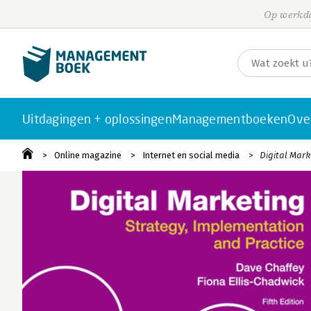
Op werkda
Uitdagingen + oplossingen
Managementboeken
Ove
Online magazine
Internet en social media
Digital Mark