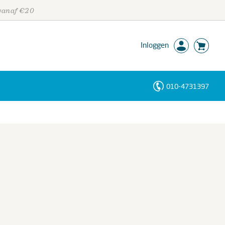
 vanaf €20
Inloggen
010-4731397
Personen
Trefwoorden