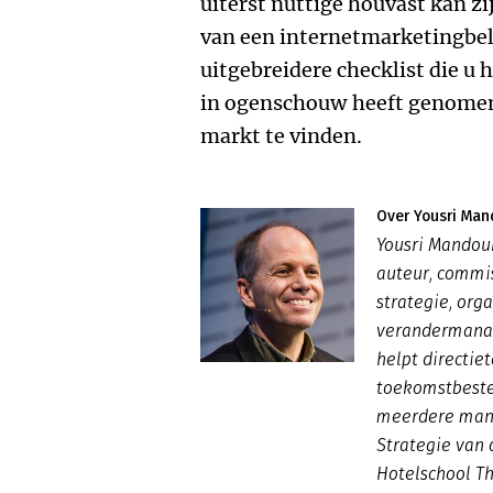
uiterst nuttige houvast kan zi
van een internetmarketingbel
uitgebreidere checklist die u h
in ogenschouw heeft genomen,
markt te vinden.
Over Yousri Man
Yousri Mandour
auteur, commis
strategie, org
verandermanag
helpt directie
toekomstbesten
meerdere mana
Strategie van 
Hotelschool T