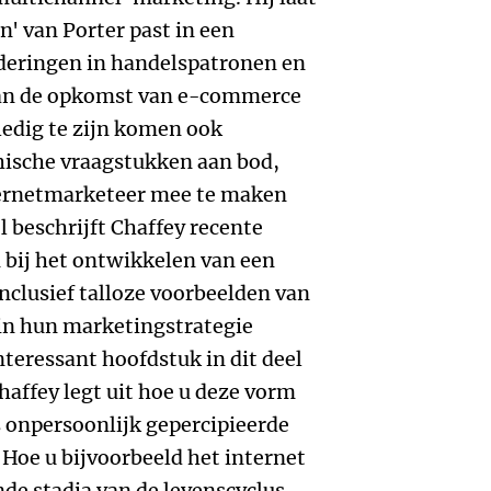
n' van Porter past in een
deringen in handelspatronen en
van de opkomst van e-commerce
edig te zijn komen ook
thische vraagstukken aan bod,
ternetmarketeer mee te maken
l beschrijft Chaffey recente
 bij het ontwikkelen van een
nclusief talloze voorbeelden van
in hun marketingstrategie
teressant hoofdstuk in dit deel
haffey legt uit hoe u deze vorm
s onpersoonlijk gepercipieerde
 Hoe u bijvoorbeeld het internet
nde stadia van de levenscyclus