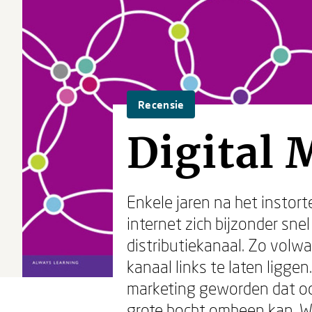
Recensie
Digital 
Enkele jaren na het instor
internet zich bijzonder sn
distributiekanaal. Zo volwa
kanaal links te laten ligge
marketing geworden dat ook
grote bocht omheen kan. Wa