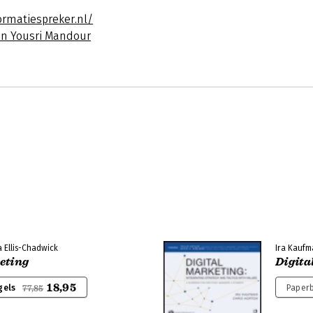
ormatiespreker.nl/
an Yousri Mandour
 Ellis-Chadwick
Ira Kaufm
eting
Digita
18,95
gels
Paperb
77,85