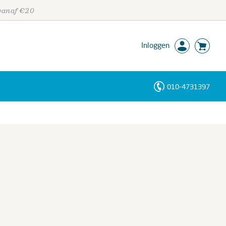
 vanaf €20
Inloggen
010-4731397
Personen
Trefwoorden