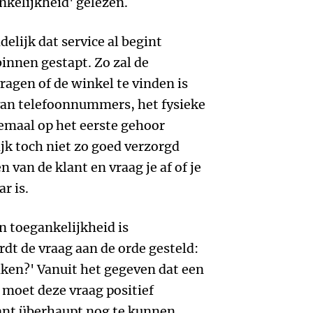
nkelijkheid' gelezen.
elijk dat service al begint
binnen gestapt. Zo zal de
agen of de winkel te vinden is
 van telefoonnummers, het fysieke
lemaal op het eerste gehoor
ijk toch niet zo goed verzorgd
n van de klant en vraag je af of je
r is.
 toegankelijkheid is
dt de vraag aan de orde gesteld:
iken?' Vanuit het gegeven dat een
 moet deze vraag positief
nt überhaupt nog te kunnen