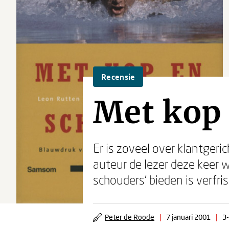
Recensie
Met kop
Er is zoveel over klantgeri
auteur de lezer deze keer 
schouders' bieden is verfri
Peter de Roode
|
7 januari 2001
|
3-