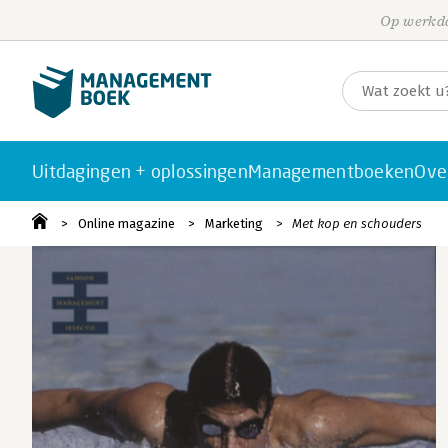
Op werkda
Uitdagingen + oplossingen
Managementboeken
Ove
Online magazine
Marketing
Met kop en schouders