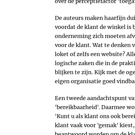
over de perceptiefactor 'toega
De auteurs maken haarfijn duid
voordat de klant de winkel is 
onderneming zich moeten afvr
voor de klant. Wat te denken
loket of zelfs een website? Al
logische zaken die in de prakt
blijken te zijn. Kijk met de oge
eigen organisatie goed vindbaa
Een tweede aandachtspunt van
'bereikbaarheid'. Daarmee wor
'Kunt u als klant ons ook bere
klant vaak voor 'gemak' kiest,
beantwoord worden om de kla