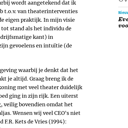
arbij wordt aangetekend dat ik
b t.o.v. van theaterinterventies
Nieu
Eve
e eigen praktijk. In mijn visie
voo
ot stand als het individu de
drijfsmatige kant) in
jn gevoelens en intuïtie (de
geving waarbij je denkt dat het
kt je altijd. Graag breng ik de
koning met veel theater duidelijk
d ging in zijn rijk. Een uiterst
g, veilig bovendien omdat het
ljas. Wensen wij veel CEO's niet
d F.R. Kets de Vries (1994):