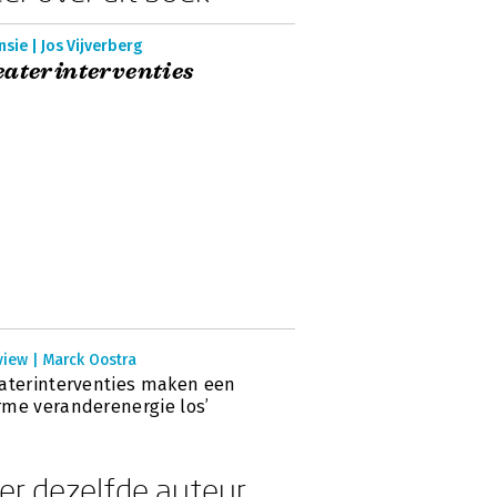
sie | Jos Vijverberg
aterinterventies
view | Marck Oostra
aterinterventies maken een
me veranderenergie los’
er dezelfde auteur