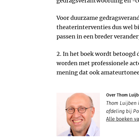
gedragsverantwoording en -co
Voor duurzame gedragsveran
theaterinterventies dus wel 
passen in een breder verander
2. In het boek wordt betoogd 
worden met professionele act
mening dat ook amateurtoneel 
Over Thom Luij
Thom Luijben 
afdeling bij P
Alle boeken v