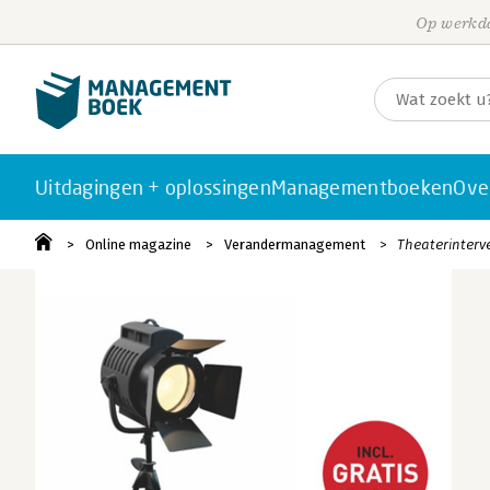
Op werkda
Uitdagingen + oplossingen
Managementboeken
Ove
Online magazine
Verandermanagement
Theaterinterv