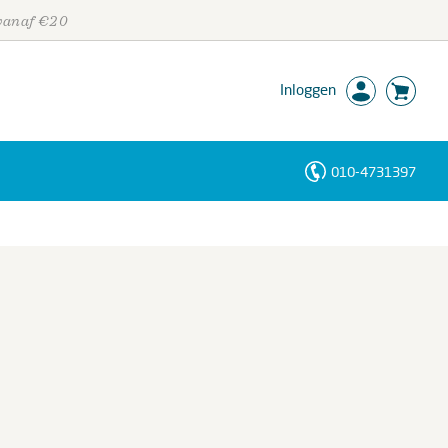
 vanaf €20
Inloggen
010-4731397
Personen
Trefwoorden