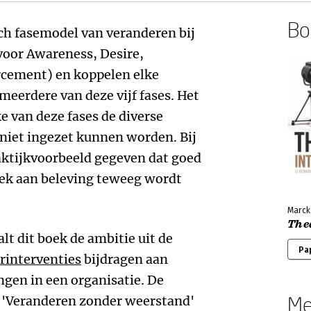
Boe
sch fasemodel van veranderen bij
oor Awareness, Desire,
rcement) en koppelen elke
meerdere van deze vijf fases. Het
ke van deze fases de diverse
 niet ingezet kunnen worden. Bij
aktijkvoorbeeld gegeven dat goed
iek aan beleving teweeg wordt
Marck 
The
lt dit boek de ambitie uit de
Pa
rinterventies
bijdragen aan
gen in een organisatie. De
Me
k: 'Veranderen zonder weerstand'