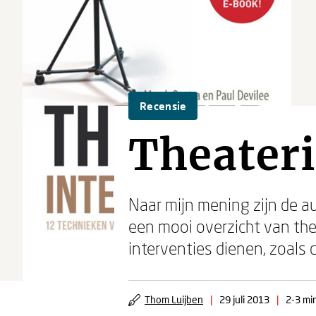
Recensie
Theateri
Naar mijn mening zijn de a
een mooi overzicht van the
interventies dienen, zoals
Thom Luijben
|
29 juli 2013
|
2-3 mi