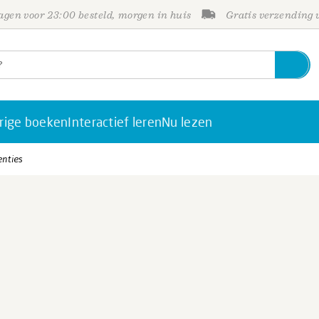
gen voor 23:00 besteld, morgen in huis
Gratis verzending
rige boeken
Interactief leren
Nu lezen
enties