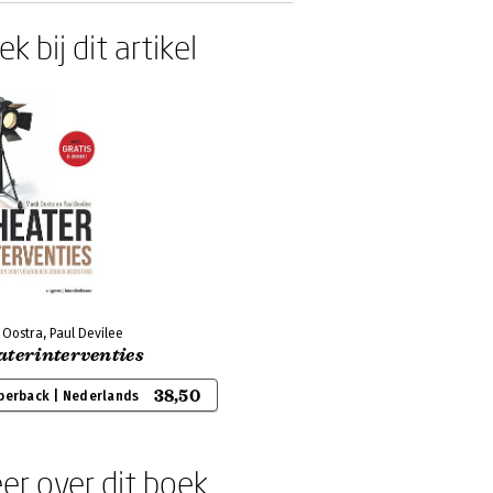
k bij dit artikel
Oostra, Paul Devilee
aterinterventies
38,50
perback | Nederlands
er over dit boek