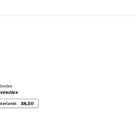
 Devilee
venties
38,50
ederlands