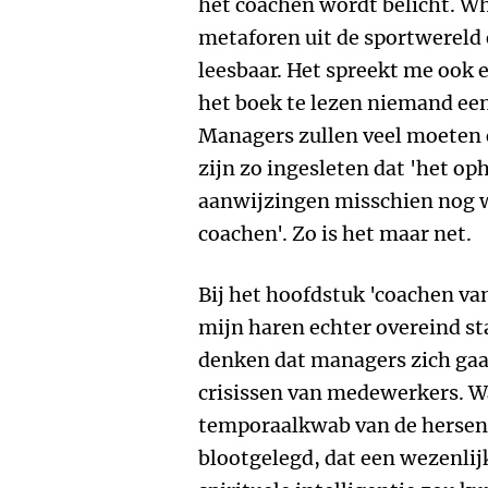
het coachen wordt belicht. Wh
metaforen uit de sportwereld 
leesbaar. Het spreekt me ook e
het boek te lezen niemand ee
Managers zullen veel moeten 
zijn zo ingesleten dat 'het o
aanwijzingen misschien nog we
coachen'. Zo is het maar net.
Bij het hoofdstuk 'coachen va
mijn haren echter overeind st
denken dat managers zich gaa
crisissen van medewerkers. W
temporaalkwab van de hersen
blootgelegd, dat een wezenlij