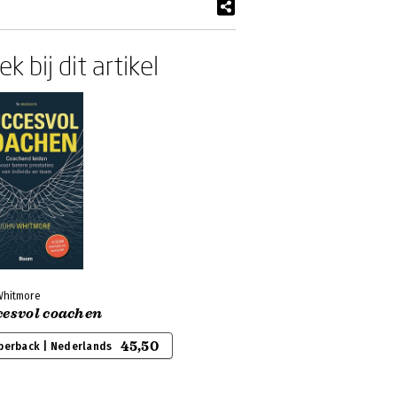
k bij dit artikel
Whitmore
cesvol coachen
45,50
perback | Nederlands