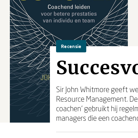
Recensie
Succesv
Sir John Whitmore geeft w
Resource Management. De au
coachen' gebruikt hij rege
managers die een coachende