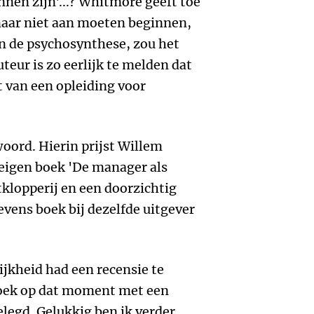
unnen zijn'...? Whitmore geeft toe
aar niet aan moeten beginnen,
n de psychosynthese, zou het
eur is zo eerlijk te melden dat
t van een opleiding voor
oord. Hierin prijst Willem
eigen boek 'De manager als
stklopperij en een doorzichtig
vens boek bij dezelfde uitgever
ijkheid had een recensie te
 boek op dat moment met een
elegd. Gelukkig ben ik verder