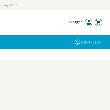
 vanaf €20
Inloggen
010-4731397
Personen
Trefwoorden