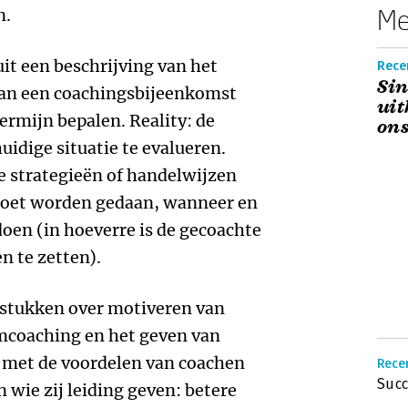
Me
n.
it een beschrijving van het
Rece
Sin
van een coachingsbijeenkomst
uit
ermijn bepalen. Reality: de
ons
idige situatie te evalueren.
ve strategieën of handelwijzen
moet worden gedaan, wanneer en
doen (in hoeverre is de gecoachte
n te zetten).
stukken over motiveren van
mcoaching en het geven van
k met de voordelen van coachen
Recen
Succ
wie zij leiding geven: betere