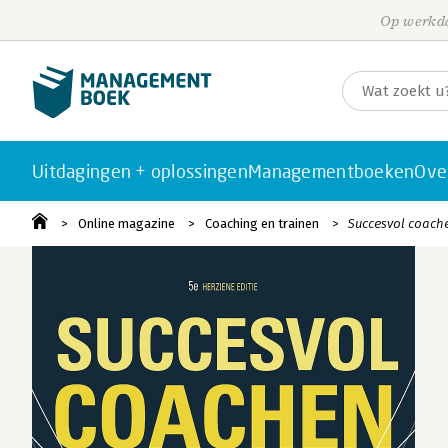
Op werkda
Uitdagingen + oplossingen
Managementboeken
Ove
Online magazine
Coaching en trainen
Succesvol coach