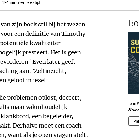
3-4 minuten leestijd
Boe
van zijn boek stil bij het wezen
rvoor een definitie van Timothy
potentiële kwaliteiten
ogelijk presteert. Het is geen
evorderen.' Even later geeft
aching aan: 'Zelfinzicht,
 geloof in jezelf.'
die problemen oplost, doceert,
John 
 zelfs maar vakinhoudelijk
Suc
 klankbord, een begeleider,
Pa
akt. Derhalve moet een coach
en, want als je open vragen stelt,