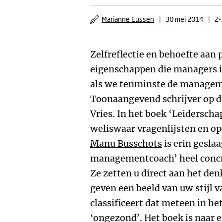
Marianne Eussen
|
30 mei 2014
|
2-
Zelfreflectie en behoefte aan 
eigenschappen die managers 
als we tenminste de managem
Toonaangevend schrijver op di
Vries. In het boek ‘Leiderscha
weliswaar vragenlijsten en 
Manu Busschots
is erin geslaa
managementcoach’ heel concre
Ze zetten u direct aan het den
geven een beeld van uw stijl 
classificeert dat meteen in het
‘ongezond’. Het boek is naar 