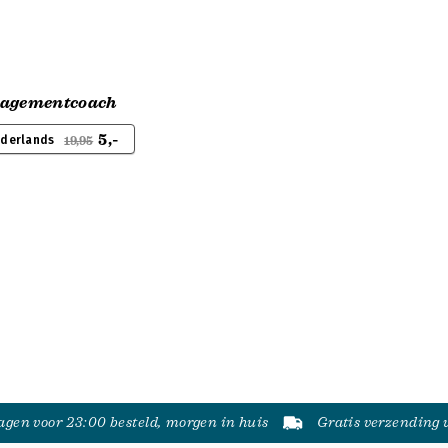
nagementcoach
5,-
ederlands
19,95
gen voor 23:00 besteld, morgen in huis
Gratis verzending