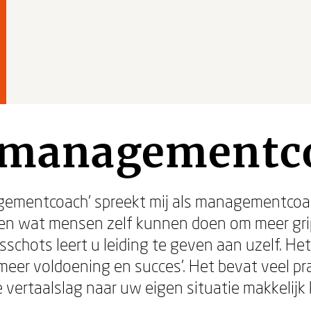
n managementc
agementcoach' spreekt mij als managementcoach 
 zien wat mensen zelf kunnen doen om meer grip
hots leert u leiding te geven aan uzelf. Het 
r meer voldoening en succes’. Het bevat veel p
vertaalslag naar uw eigen situatie makkelijk