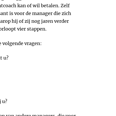
coach kan of wil betalen. Zelf
sant is voor de manager die zich
arop hij of zij nog jaren verder
orloopt vier stappen.
e volgende vragen:
t u?
j u?
den van andere managers, die voor