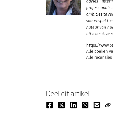
advies | inte
professionals 
ambities te re
samenspel tus
Auteur van 7 p
uit executive 
https://www.pa
Alle boeken v
Alle recensie
Deel dit artikel