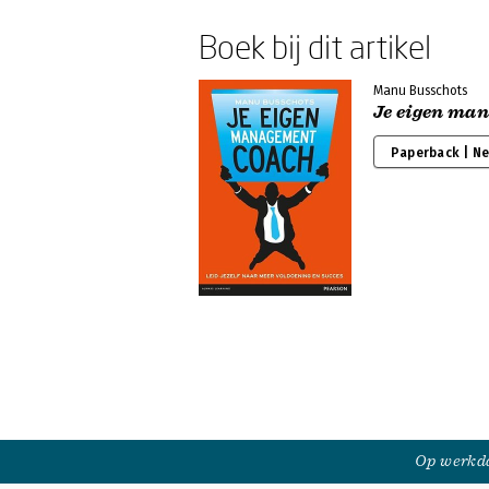
Boek bij dit artikel
Manu Busschots
Je eigen ma
Paperback | N
Op werkda