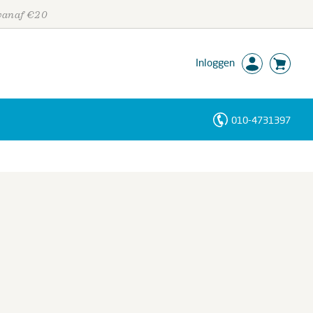
 vanaf €20
Inloggen
010-4731397
Personen
Trefwoorden