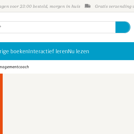
gen voor 23:00 besteld, morgen in huis
Gratis verzending
rige boeken
Interactief leren
Nu lezen
anagementcoach