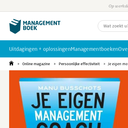
Op werkda
Uitdagingen + oplossingen
Managementboeken
Ove
Online magazine
Persoonlijke effectiviteit
Je eigen m