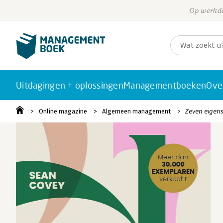
Op werkda
Uitdagingen + oplossingen
Managementboeken
Ove
Online magazine
Algemeen management
Zeven eigens