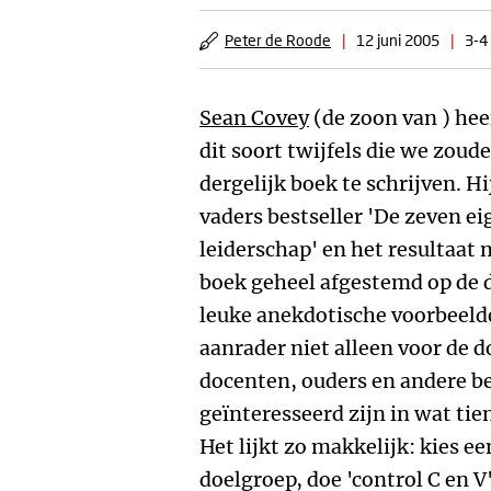
Peter de Roode
|
12 juni 2005
|
3-4
Sean Covey
(de zoon van ) hee
dit soort twijfels die we zo
dergelijk boek te schrijven. H
vaders bestseller 'De zeven e
leiderschap' en het resultaat
boek geheel afgestemd op de d
leuke anekdotische voorbeelde
aanrader niet alleen voor de 
docenten, ouders en andere b
geïnteresseerd zijn in wat tien
Het lijkt zo makkelijk: kies e
doelgroep, doe 'control C en V