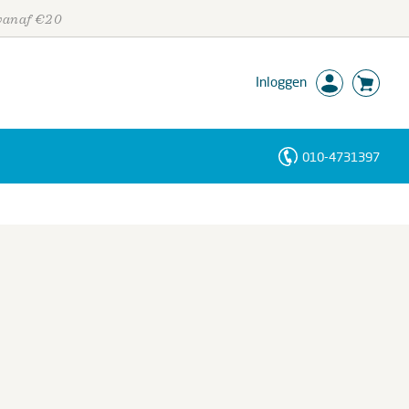
 vanaf €20
Inloggen
010-4731397
Personen
Trefwoorden