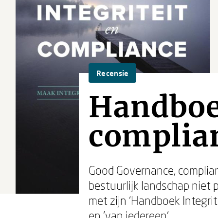
Recensie
Handboek
complia
Good Governance, complian
bestuurlijk landschap niet p
met zijn ‘Handboek Integri
en ‘van iedereen’.