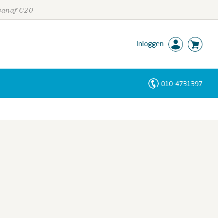
 vanaf €20
Inloggen
010-4731397
Personen
Trefwoorden