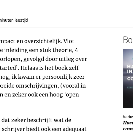
minuten leestijd
Boe
mpact en overzichtelijk. Vlot
e inleiding een stuk theorie, 4
doorlopen, gevolgd door uitleg over
arted’. Helaas is het boek zelf
 nog, ik kwam er persoonlijk zeer
breide omschrijvingen, (vooral in
en en zeker ook een hoog ‘open-
Marius
 dat zeker beschrijft wat de
Hand
 schrijver biedt ook een adequaat
com