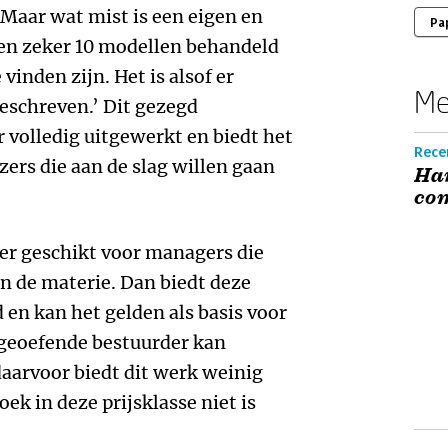
 Maar wat mist is een eigen en
Pa
en zeker 10 modellen behandeld
inden zijn. Het is alsof er
Me
geschreven.’ Dit gezegd
r volledig uitgewerkt en biedt het
Recen
zers die aan de slag willen gaan
Han
co
eker geschikt voor managers die
in de materie. Dan biedt deze
 en kan het gelden als basis voor
 geoefende bestuurder kan
daarvoor biedt dit werk weinig
k in deze prijsklasse niet is