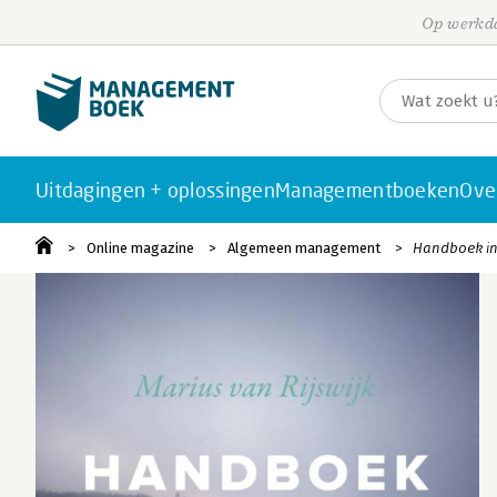
Op werkda
Uitdagingen + oplossingen
Managementboeken
Ove
Online magazine
Algemeen management
Handboek int