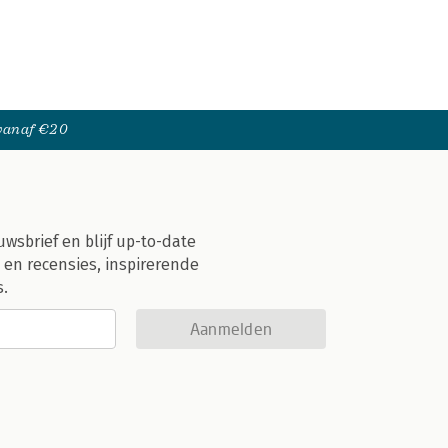
 vanaf €20
uwsbrief en blijf up-to-date
 en recensies, inspirerende
s.
Aanmelden