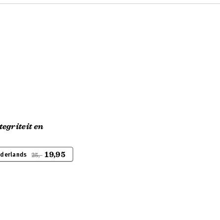
egriteit en
19,95
ederlands
25,-