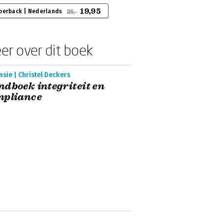
19,95
perback | Nederlands
25,-
er over dit boek
sie | Christel Deckers
dboek integriteit en
mpliance