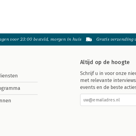
gen voor 23:00 besteld, morgen in huis
Gratis verzending
Altijd op de hoogte
Schrijf u in voor onze nie
diensten
met relevante interviews
events en de beste actie
rogramma
nnen