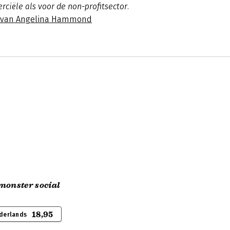
ciële als voor de non-profitsector.
s van Angelina Hammond
monster social
18,95
derlands