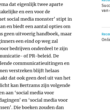
Recen
ema dat eigenlijk twee aparte
Succ
van 
zakelijke en een voor de
het social media monster’ stipt in
aan en biedt een aantal opties om
us geen uitvoerig handboek, maar
Recen
Onli
ginners een eind op weg zal
voor bedrijven onderdeel te zijn
unicatie- of PR-beleid. De
llende communicatieuitingen en
nen verstreken blijft helaas
akt dat ook geen deel uit van het
licht kan Bertrams zijn volgende
en aan ‘social media voor
tdagingen’ en ‘social media voor
ansen’. Die boeken zouden dan