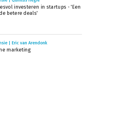
sie | Quintus Hegie
esvol investeren in startups - 'Een
de betere deals'
sie | Eric van Arendonk
ne marketing