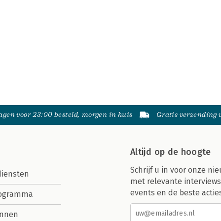
gen voor 23:00 besteld, morgen in huis
Gratis verzending
Altijd op de hoogte
Schrijf u in voor onze nie
diensten
met relevante interviews
events en de beste actie
rogramma
nnen