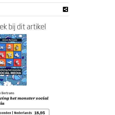
k bij dit artikel
n Bertrams
wing het monster social
ia
18,95
bonden | Nederlands