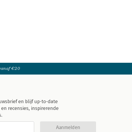
 vanaf €20
uwsbrief en blijf up-to-date
 en recensies, inspirerende
s.
Aanmelden