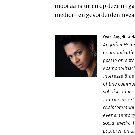
mooi aansluiten op deze uitga
medior- en gevorderdennivea
Over Angelina
Angelina Hamm
Communicatiesp
passie en ent
kosmopolitisch
interesse & b
offline commu
subdiscipline
interne als ex
crisiscommunic
evenementorga
social media. 
papieren en di