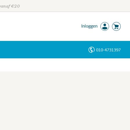
 vanaf €20
Inloggen
010-4731397
Personen
Trefwoorden