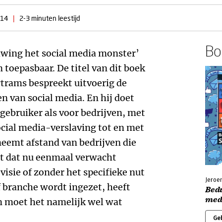
014
|
2-3 minuten leestijd
Boe
edwing het social media monster’
 toepasbaar. De titel van dit boek
rtrams bespreekt uitvoerig de
en van social media. En hij doet
 gebruiker als voor bedrijven, met
cial media-verslaving tot en met
eemt afstand van bedrijven die
at dat nu eenmaal verwacht
isie of zonder het specifieke nut
Jeroe
f branche wordt ingezet, heeft
Bed
med
en moet het namelijk wel wat
Ge