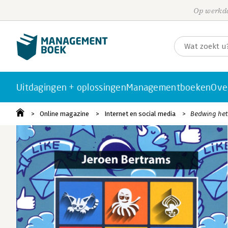
Op werkda
Uitdagingen + oplossingen
Managementboeken
Ove
Online magazine
Internet en social media
Bedwing het