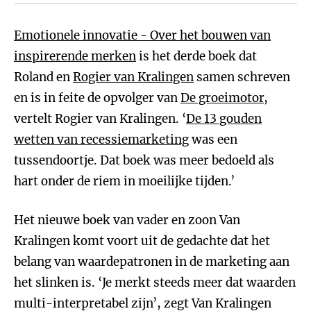
Emotionele innovatie - Over het bouwen van
inspirerende merken
is het derde boek dat
Roland en
Rogier van Kralingen
samen schreven
en is in feite de opvolger van
De groeimotor
,
vertelt Rogier van Kralingen. ‘
De 13 gouden
wetten van recessiemarketing
was een
tussendoortje. Dat boek was meer bedoeld als
hart onder de riem in moeilijke tijden.’
Het nieuwe boek van vader en zoon Van
Kralingen komt voort uit de gedachte dat het
belang van waardepatronen in de marketing aan
het slinken is. ‘Je merkt steeds meer dat waarden
multi-interpretabel zijn’, zegt Van Kralingen