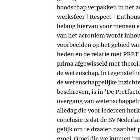
boodschap verpakken in het a
werksfeer | Respect | Enthous
belang hiervan voor mensen en
van het acroniem wordt inho
voorbeelden op het gebied van
heden en de relatie met PRET 
prima afgewisseld met theori
de wetenschap. In tegenstelli
de wetenschappelijke inzichte
beschreven, is in ‘De Pretfact
overgang van wetenschappelijk
alledag die voor iedereen herk
conclusie is dat de BV Nederla
gelijk om te draaien naar het p
groei. Groei die we kunnen ‘p