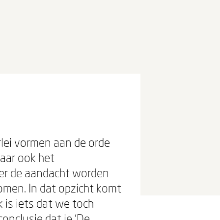
rlei vormen aan de orde
maar ook het
der de aandacht worden
omen. In dat opzicht komt
 is iets dat we toch
onclusie dat je ‘De