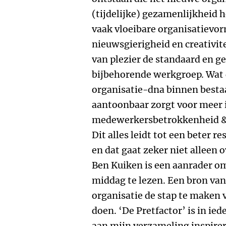
(tijdelijke) gezamenlijkheid 
vaak vloeibare organisatievor
nieuwsgierigheid en creativit
van plezier de standaard en g
bijbehorende werkgroep. Wat du
organisatie-dna binnen besta
aantoonbaar zorgt voor meer 
medewerkersbetrokkenheid & b
Dit alles leidt tot een beter r
en dat gaat zeker niet alleen 
Ben Kuiken is een aanrader om
middag te lezen. Een bron van 
organisatie de stap te maken
doen. ‘De Pretfactor’ is in i
aan mijn verzameling inspire