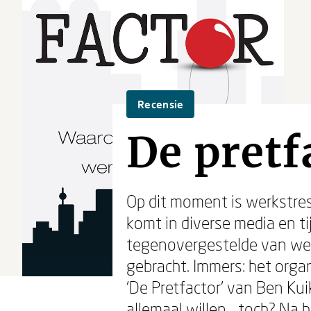
Recensie
De pretf
Op dit moment is werkstres
komt in diverse media en ti
tegenovergestelde van wer
gebracht. Immers: het orga
‘De Pretfactor’ van Ben Kui
allemaal willen… toch? Na h