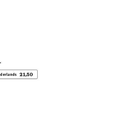
r
21,50
ederlands