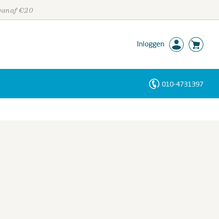
 vanaf €20
Inloggen
010-4731397
Personen
Trefwoorden