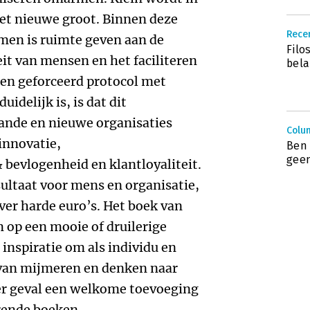
het nieuwe groot. Binnen deze
Recen
men is ruimte geven aan de
Filo
eit van mensen en het faciliteren
bela
een geforceerd protocol met
idelijk is, is dat dit
ande en nieuwe organisaties
Colu
innovatie,
Ben 
gee
evlogenheid en klantloyaliteit.
esultaat voor mens en organisatie,
over harde euro’s. Het boek van
 op een mooie of druilerige
inspiratie om als individu en
 van mijmeren en denken naar
eder geval een welkome toevoeging
rende boeken.