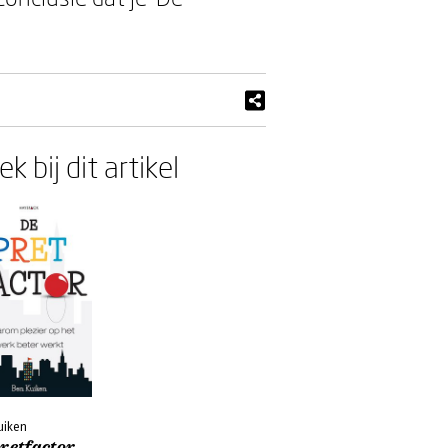
k bij dit artikel
uiken
retfactor