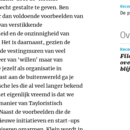
 echt gestalte te geven. Ben
Rece
De p
er dan voldoende voorbeelden van
 van verstikkende
Ov
heid en de onzinnigheid van
 Het is daarnaast, gezien de
Rece
 de vestingmuren van veel
Fil
er van ‘willen’ maar van
ove
ezelf als organisatie in
bli
ast aan de buitenwereld ga je
he les die al veel langer bekend
 het eigenlijk vreemd is dat we
 manier van Tayloristisch
Naast de voorbeelden die de
nieuwe initiatieven en start-ups
niseren omarmen. Klein wordt in