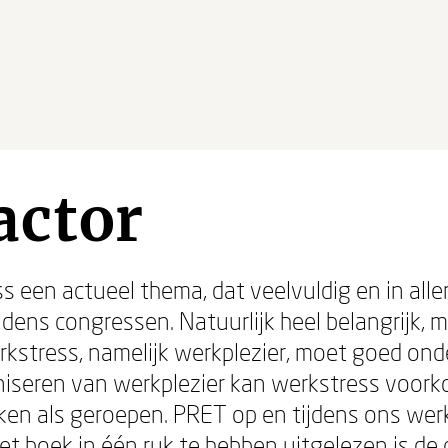
actor
s een actueel thema, dat veelvuldig en in alle
jdens congressen. Natuurlijk heel belangrijk, 
kstress, namelijk werkplezier, moet goed on
niseren van werkplezier kan werkstress voork
ken als geroepen. PRET op en tijdens ons werk
et boek in één ruk te hebben uitgelezen is de c