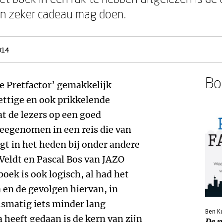
ren zeker cadeau mag doen.
014
Boe
De Pretfactor’ gemakkelijk
ettige en ook prikkelende
dat de lezers op een goed
egenomen in een reis die van
gt in het heden bij onder andere
Veldt en Pascal Bos van JAZO
oek is ook logisch, al had het
a en de gevolgen hiervan, in
elsmatig iets minder lang
Ben K
heeft gedaan is de kern van zijn
De p