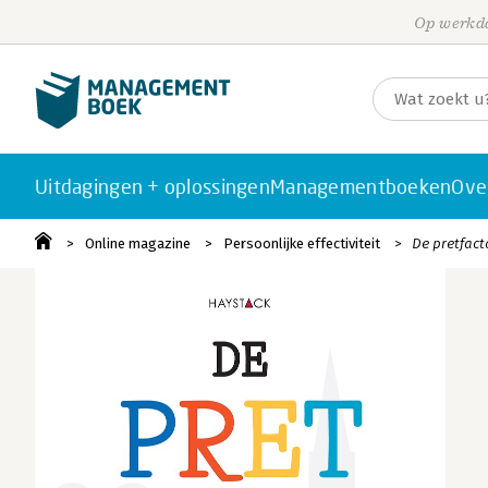
Op werkda
Uitdagingen + oplossingen
Managementboeken
Ove
Online magazine
Persoonlijke effectiviteit
De pretfact