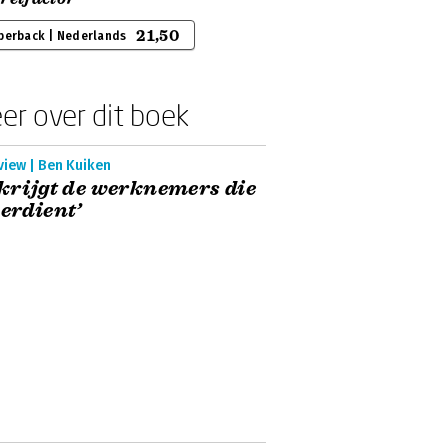
21,50
perback | Nederlands
er over dit boek
view | Ben Kuiken
 krijgt de werknemers die
verdient’