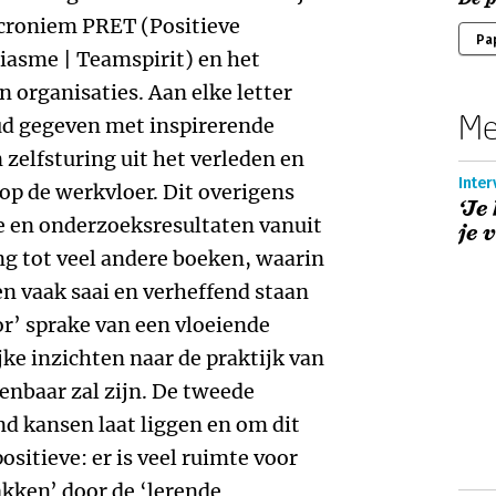
croniem PRET (Positieve
Pa
iasme | Teamspirit) en het
 organisaties. Aan elke letter
Me
ud gegeven met inspirerende
 zelfsturing uit het verleden en
Inter
op de werkvloer. Dit overigens
‘Je
e en onderzoeksresultaten vanuit
je 
ng tot veel andere boeken, waarin
n vaak saai en verheffend staan
or’ sprake van een vloeiende
e inzichten naar de praktijk van
enbaar zal zijn. De tweede
nd kansen laat liggen en om dit
ositieve: er is veel ruimte voor
akken’ door de ‘lerende