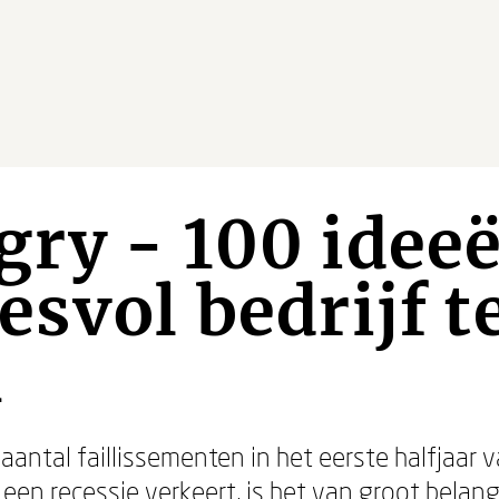
gry - 100 idee
esvol bedrijf t
n
antal faillissementen in het eerste halfjaar 
een recessie verkeert, is het van groot belan