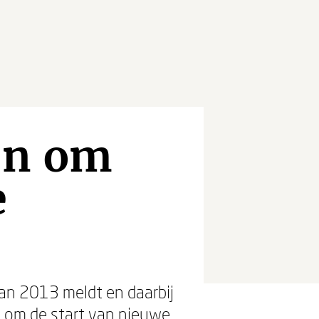
ën om
e
van 2013 meldt en daarbij
g om de start van nieuwe