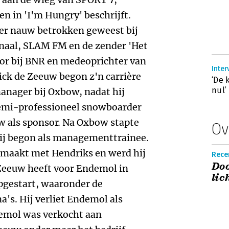
en in 'I'm Hungry' beschrijft.
er nauw betrokken geweest bij
onaal, SLAM FM en de zender 'Het
ator bij BNR en medeoprichter van
ick de Zeeuw begon z'n carrière
‘De 
nul’
anager bij Oxbow, nadat hij
 semi-professioneel snowboarder
 als sponsor. Na Oxbow stapte
Ov
hij begon als managementtrainee.
maakt met Hendriks en werd hij
Rece
Doo
Zeeuw heeft voor Endemol in
lic
pgestart, waaronder de
's. Hij verliet Endemol als
emol was verkocht aan