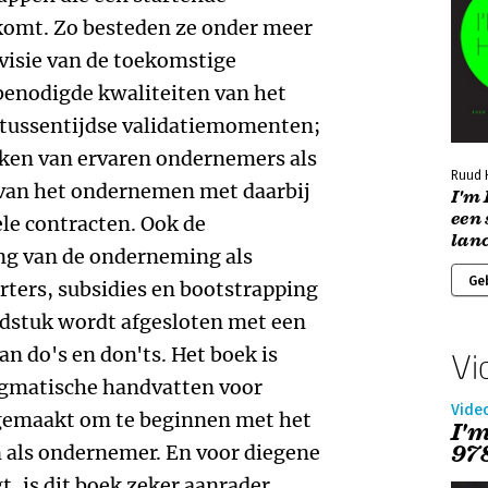
omt. Zo besteden ze onder meer
visie van de toekomstige
benodigde kwaliteiten van het
ussentijdse validatiemomenten;
ken van ervaren ondernemers als
Ruud 
 van het ondernemen met daarbij
I'm
een 
le contracten. Ook de
lan
ng van de onderneming als
Ge
ters, subsidies en bootstrapping
dstuk wordt afgesloten met een
 do's en don'ts. Het boek is
Vi
ragmatische handvatten voor
Vide
t gemaakt om te beginnen met het
I'
97
 als ondernemer. En voor diegene
 is dit boek zeker aanrader.