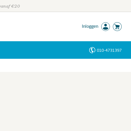
 vanaf €20
Inloggen
010-4731397
Personen
Trefwoorden