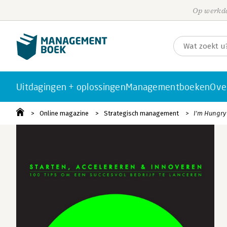
Op werkda
Uitdagingen + oplossingen
Managementboeken
Ove
Online magazine
Strategisch management
I'm Hungry 