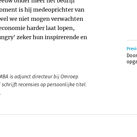
eeuw onder meer het bedrijf
moment is hij medeoprichter van
wel we niet mogen verwachten
economie harder laat lopen,
ungry' zeker hun inspirerende en
Previ
Door
opg
BA is adjunct directeur bij Omroep
chrijft recensies op persoonlijke titel.
n