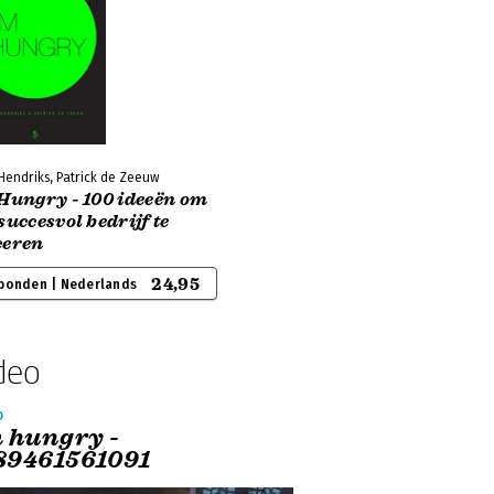
Hendriks, Patrick de Zeeuw
 Hungry - 100 ideeën om
succesvol bedrijf te
ceren
24,95
bonden | Nederlands
deo
o
m hungry -
89461561091