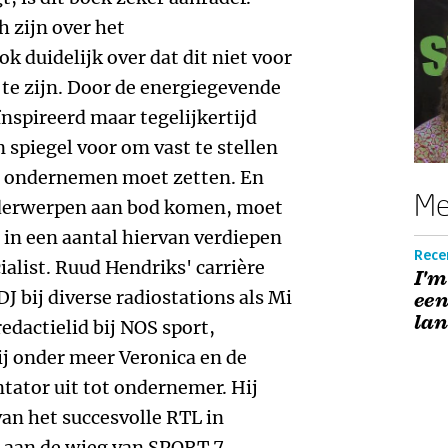
h zijn over het
k duidelijk over dat dit niet voor
 te zijn. Door de energiegevende
ïnspireerd maar tegelijkertijd
 spiegel voor om vast te stellen
ot ondernemen moet zetten. En
Me
nderwerpen aan bod komen, moet
in een aantal hiervan verdiepen
Recen
ialist. Ruud Hendriks' carrière
I'm
DJ bij diverse radiostations als Mi
een
la
edactielid bij NOS sport,
ij onder meer Veronica en de
ntator uit tot ondernemer. Hij
an het succesvolle RTL in
 aan de wieg van SPORT 7,