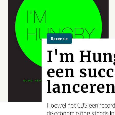
Recensie
I'm Hun
een succ
lancere
Hoewel het CBS een recorda
de economie nog steeds in 