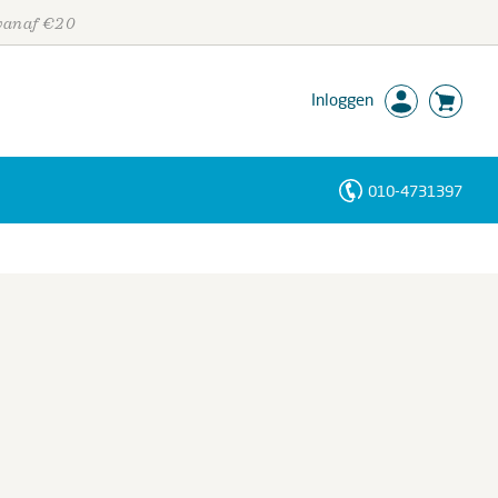
 vanaf €20
Inloggen
010-4731397
Personen
Trefwoorden