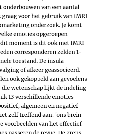
het onderbouwen van een aantal
k graag voor het gebruik van fMRI
romarketing onderzoek. Je komt
n welke emoties opgeroepen
p dit moment is dit ook met fMRI
ieden corresponderen zelden 1-
nele toestand. De insula
alging of afkeer geassocieerd.
allen ook gekoppeld aan gevoelens
t die wetenschap lijkt de indeling
nik 13 verschillende emoties
 positief, algemeen en negatief
t zelf treffend aan: 'ons brein
e voorbeelden van het effectief
s passeren de revue. De grens