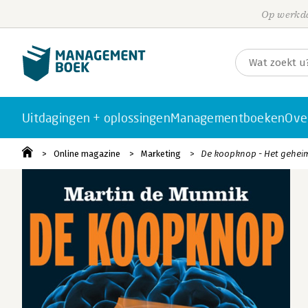
Op werkda
Uitdagingen + oplossingen
Managementboeken
Ove
Online magazine
Marketing
De koopknop - Het gehei