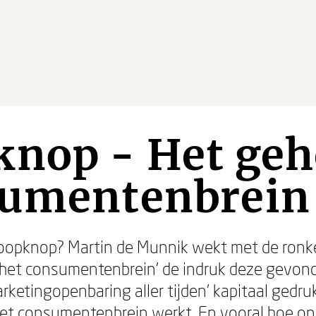
knop - Het ge
sumentenbrein
koopknop? Martin de Munnik wekt met de ronke
het consumentenbrein' de indruk deze gevond
rketingopenbaring aller tijden' kapitaal gedr
 het consumentenbrein werkt. En vooral hoe o