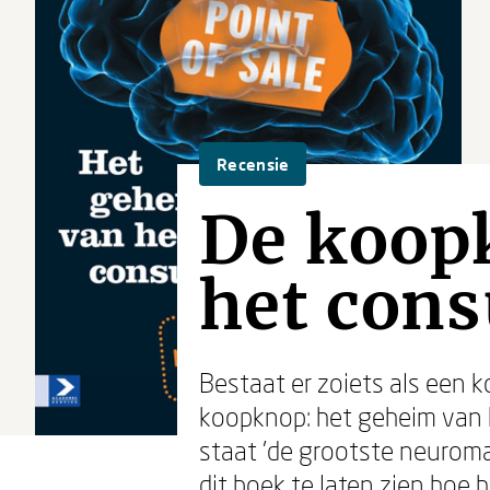
Recensie
De koop
het con
Bestaat er zoiets als een 
koopknop: het geheim van 
staat 'de grootste neuroma
dit boek te laten zien hoe