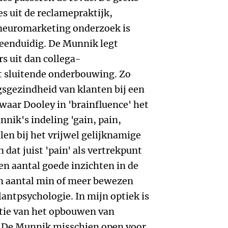
es uit de reclamepraktijk,
 neuromarketing onderzoek is
n eenduidig. De Munnik legt
s uit dan collega-
t sluitende onderbouwing. Zo
ngsgezindheid van klanten bij een
waar Dooley in 'brainfluence' het
ik's indeling 'gain, pain,
elen bij het vrijwel gelijknamige
 dat juist 'pain' als vertrekpunt
n aantal goede inzichten in de
n aantal min of meer bewezen
lantpsychologie. In mijn optiek is
tie van het opbouwen van
t De Munnik misschien open voor