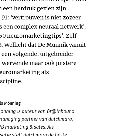
in een herdruk gezien zijn
91: 'vertrouwen is niet zozeer
 is een complex neuraal netwerk'.
50 neuromarketingtips'. Zelf
13. Wellicht dat De Munnik vanuit
t een volgende, uitgebreider
zo wervende maar ook juistere
e neuromarketing als
scipline.
ls Mönning
Mönning is auteur van Br@inbound
managing partner van dutchmarq,
B2B marketing & sales. Als
satie stelt dutchmarq de beste