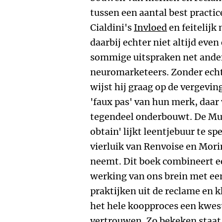
tussen een aantal best practic
Cialdini's
Invloed
en feitelijk
daarbij echter niet altijd eve
sommige uitspraken net ander
neuromarketeers. Zonder ech
wijst hij graag op de vergevi
'faux pas' van hun merk, daar 
tegendeel onderbouwt. De Munn
obtain' lijkt leentjebuur te sp
vierluik van Renvoise en Morin
neemt. Dit boek combineert ee
werking van ons brein met ee
praktijken uit de reclame en k
het hele koopproces een kwes
vertrouwen. Zo bekeken staa