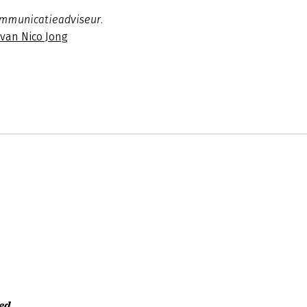
ommunicatieadviseur.
 van Nico Jong
ed