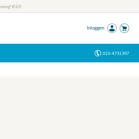
 vanaf €20
Inloggen
010-4731397
Personen
Trefwoorden