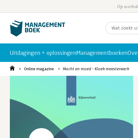
Op werkda
Uitdagingen + oplossingen
Managementboeken
Ove
Online magazine
Macht en moed - Kloek meesterwerk