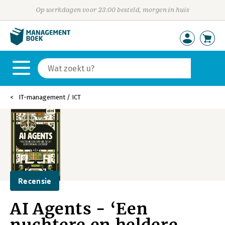
Op werkdagen voor 23:00 besteld, morgen in huis
IT-management / ICT
Recensie
AI Agents - ‘Een