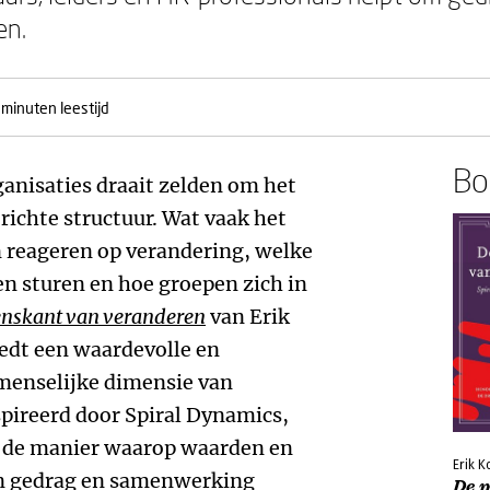
en.
 minuten leestijd
Boe
ganisaties draait zelden om het
erichte structuur. Wat vaak het
n reageren op verandering, welke
en sturen en hoe groepen zich in
nskant van veranderen
van Erik
edt een waardevolle en
 menselijke dimensie van
spireerd door Spiral Dynamics,
in de manier waarop waarden en
Erik K
 gedrag en samenwerking
De 