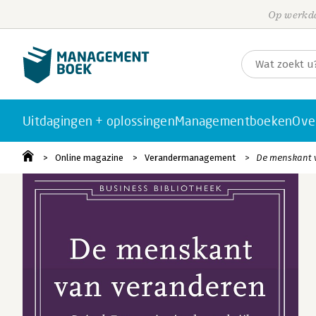
Op werkda
Uitdagingen + oplossingen
Managementboeken
Ove
Online magazine
Verandermanagement
De menskant v