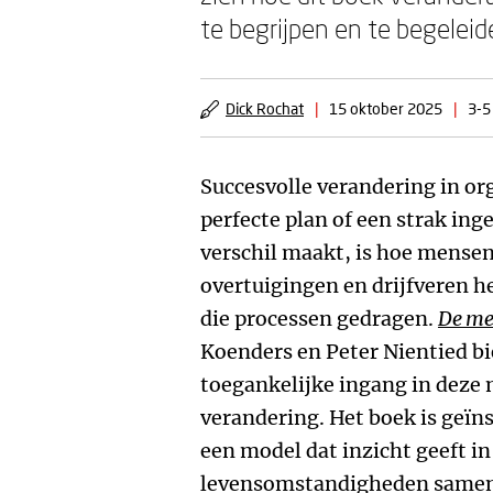
te begrijpen en te begeleid
Dick Rochat
|
15 oktober 2025
|
3-5
Succesvolle verandering in or
perfecte plan of een strak ing
verschil maakt, is hoe mense
overtuigingen en drijfveren h
die processen gedragen.
De me
Koenders en Peter Nientied bi
toegankelijke ingang in deze
verandering. Het boek is geïn
een model dat inzicht geeft 
levensomstandigheden samen