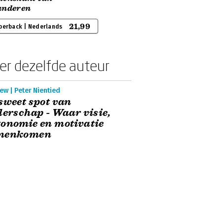
anderen
21,99
perback | Nederlands
er dezelfde auteur
ew | Peter Nientied
sweet spot van
derschap - Waar visie,
onomie en motivatie
menkomen