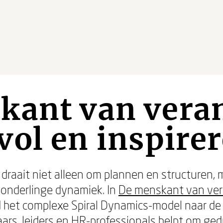
kant van vera
ol en inspire
 draait niet alleen om plannen en structuren,
 onderlinge dynamiek. In
De menskant van ve
 het complexe Spiral Dynamics-model naar de p
aars, leiders en HR-professionals helpt om g