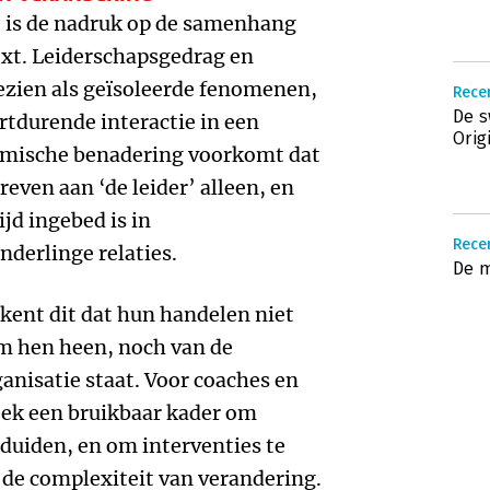
, is de nadruk op de samenhang
text. Leiderschapsgedrag en
zien als geïsoleerde fenomenen,
Rece
De s
rtdurende interactie in een
Orig
temische benadering voorkomt dat
even aan ‘de leider’ alleen, en
jd ingebed is in
Rece
derlinge relaties.
De 
kent dit dat hun handelen niet
om hen heen, noch van de
nisatie staat. Voor coaches en
oek een bruikbaar kader om
duiden, en om interventies te
 de complexiteit van verandering.