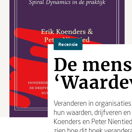
Recensie
De mens
‘Waardev
Veranderen in organisaties
hun waarden, drijfveren en
Koenders en Peter Nientied
zien hoe dit boek verander