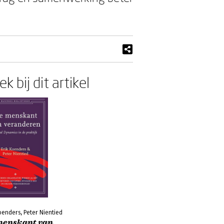
k bij dit artikel
oenders, Peter Nientied
menskant van