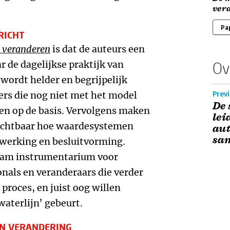
ver
Pa
RICHT
 veranderen
is dat de auteurs een
r de dagelijkse praktijk van
Ov
wordt helder en begrijpelijk
ers die nog niet met het model
Previ
De 
gen op de basis. Vervolgens maken
lei
zichtbaar hoe waardesystemen
aut
sa
werking en besluitvorming.
aam instrumentarium voor
onals en veranderaars die verder
 proces, en juist oog willen
waterlijn’ gebeurt.
EN VERANDERING