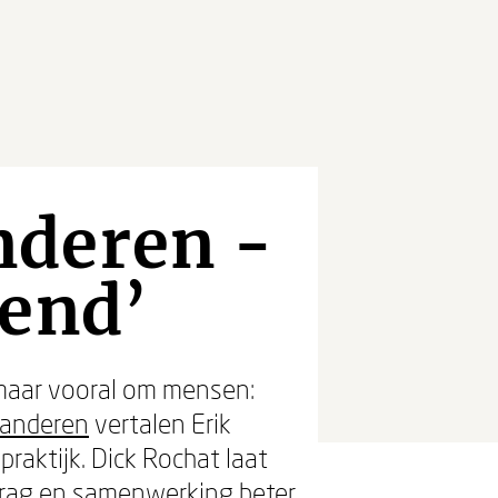
nderen -
rend’
 maar vooral om mensen:
randeren
vertalen Erik
raktijk. Dick Rochat laat
edrag en samenwerking beter