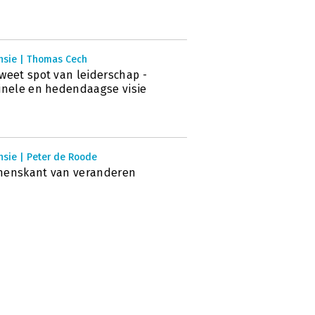
nsie | Thomas Cech
weet spot van leiderschap -
inele en hedendaagse visie
nsie | Peter de Roode
menskant van veranderen