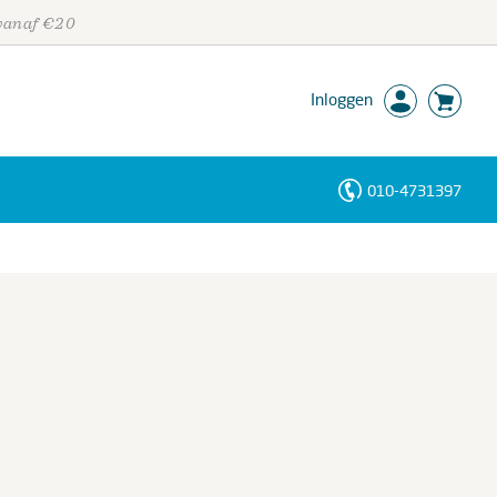
 vanaf €20
Inloggen
010-4731397
Personen
Trefwoorden