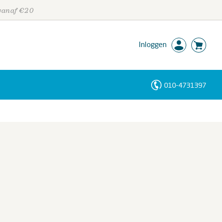
 vanaf €20
Inloggen
010-4731397
Personen
Trefwoorden