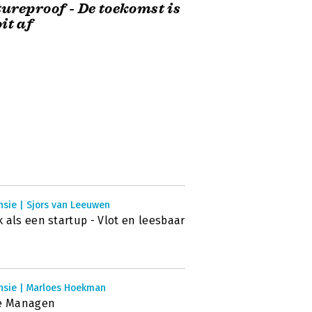
ureproof - De toekomst is
it af
nsie | Sjors van Leeuwen
 als een startup - Vlot en leesbaar
nsie | Marloes Hoekman
le Managen