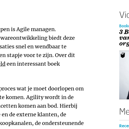
Vi
Book
lpen is Agile managen.
3 
va
twareontwikkeling biedt deze
or
aties snel en wendbaar te
 stapje voor te zijn. Over dit
ld
een interessant boek
 proces wat je moet doorlopen om
te komen. Agility wordt in de
facetten komen aan bod. Hierbij
Me
 en de externe klanten, de
rkoopkanalen, de ondersteunende
Rece