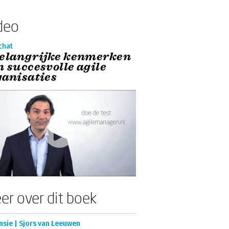
deo
chat
Belangrijke kenmerken
n succesvolle agile
ganisaties
er over dit boek
nsie | Sjors van Leeuwen