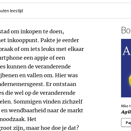
uten leestijd
Boe
stad om inkopen te doen,
et inkooppunt. Pakte je eerder
praak of om iets leuks met elkaar
martphone een appje of een
ties kunnen de veranderende
benen en vallen om. Hier was
ondernemersgeest. Er ontstaan
es die wel op de veranderende
len. Sommigen vinden zichzelf
Mike 
eit en wendbaarheid naar de markt
Agi
 noodzaak. Het
Pa
oot zijn, maar hoe doe je dat?