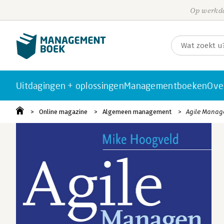
Op werkda
Uitdagingen + oplossingen
Managementboeken
Ove
Online magazine
Algemeen management
Agile Manag