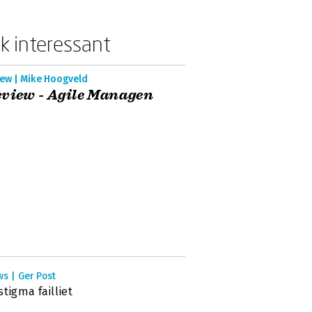
k interessant
iew | Mike Hoogveld
view - Agile Managen
s | Ger Post
stigma failliet