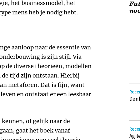
gie, het businessmodel, het
Fut
noo
 type mens heb je nodig hebt.
nge aanloop naar de essentie van
nderbouwing is zijn stijl. Via
 op de diverse theorieën, modellen
 de tijd zijn ontstaan. Hierbij
an metaforen. Dat is fijn, want
Rece
leven en ontstaat er een leesbaar
Denk
l kennen, of gelijk naar de
Rece
 gaan, gaat het boek vanaf
Agi
je overigens nog veel theorie