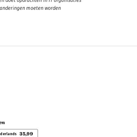
en doet opdrachten in IT organisaties
eranderingen moeten worden
en
35,99
ederlands