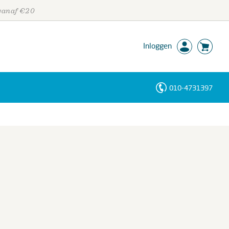
 vanaf €20
Inloggen
010-4731397
Personen
Trefwoorden