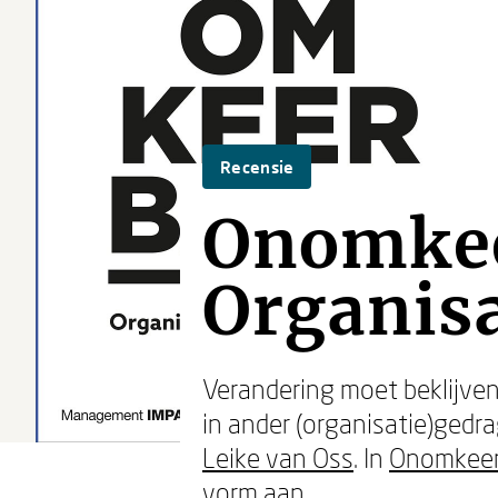
Recensie
Onomkee
Organis
Verandering moet beklijven,
in ander (organisatie)gedr
Leike van Oss
. In
Onomkeer
vorm aan.