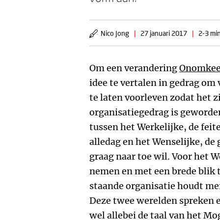
Nico Jong
|
27 januari 2017
|
2-3 min
Om een verandering
Onomkee
idee te vertalen in gedrag om
te laten voorleven zodat het z
organisatiegedrag is geworde
tussen het Werkelijke, de feite
alledag en het Wenselijke, d
graag naar toe wil. Voor het W
nemen en met een brede blik t
staande organisatie houdt men
Deze twee werelden spreken el
wel allebei de taal van het Mo