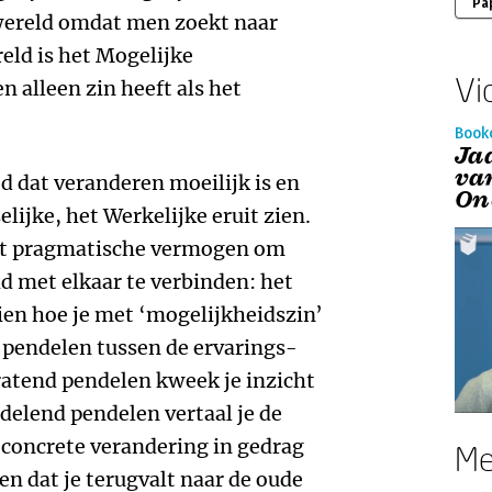
Pa
wereld omdat men zoekt naar
eld is het Mogelijke
Vi
 alleen zin heeft als het
Book
Ja
va
d dat veranderen moeilijk is en
On
ijke, het Werkelijke eruit zien.
et pragmatische vermogen om
d met elkaar te verbinden: het
 zien hoe je met ‘mogelijkheidszin’
e pendelen tussen de ervarings-
ratend pendelen kweek je inzicht
delend pendelen vertaal je de
 concrete verandering in gedrag
Me
n dat je terugvalt naar de oude