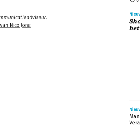
Nieu
ommunicatieadviseur.
Sho
 van Nico Jong
het
Nieuw
Mana
Vera