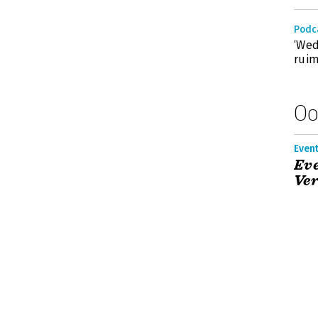
Podc
‘Wed
ruim
Oo
Event
Eve
Ve