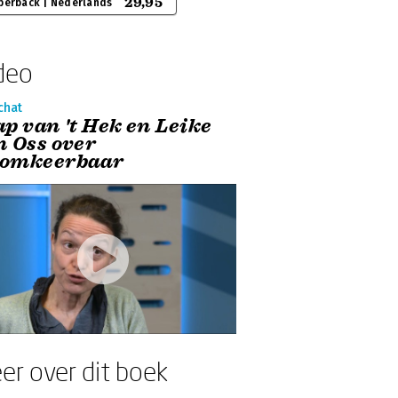
29,95
perback | Nederlands
deo
chat
ap van 't Hek en Leike
n Oss over
omkeerbaar
er over dit boek