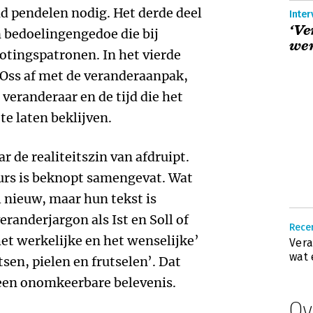
d pendelen nodig. Het derde deel
‘Ve
 bedoelingengedoe die bij
wen
otingspatronen. In het vierde
n Oss af met de veranderaanpak,
 veranderaar en de tijd die het
te laten beklijven.
r de realiteitszin van afdruipt.
eurs is beknopt samengevat. Wat
al nieuw, maar hun tekst is
randerjargon als Ist en Soll of
Recen
t werkelijke en het wenselijke’
Vera
wat 
sen, pielen en frutselen’. Dat
 een onomkeerbare belevenis.
Ov