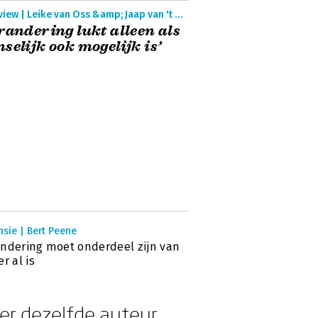
Interview | Leike van Oss &amp; Jaap van 't Hek
randering lukt alleen als
selijk ook mogelijk is’
sie | Bert Peene
ndering moet onderdeel zijn van
er al is
er dezelfde auteur