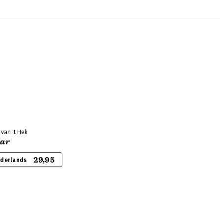
 van 't Hek
ar
29,95
ederlands