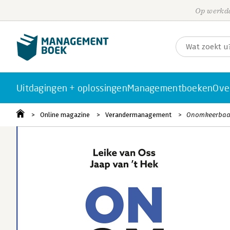
Op werkda
Uitdagingen + oplossingen
Managementboeken
Ove
Online magazine
Verandermanagement
Onomkeerbaar